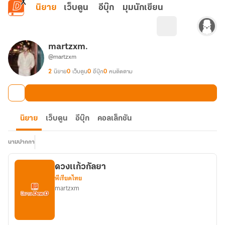
ข้ามไปยังเนื้อหาหลัก
นิยาย
เว็บตูน
อีบุ๊ก
มุมนักเขียน
martzxm.
@martzxm
2
นิยาย
0
เว็บตูน
0
อีบุ๊ก
0
คนติดตาม
นิยาย
เว็บตูน
อีบุ๊ก
คอลเล็กชัน
นามปากกา
ดวงเเก้วกัลยา
พีเรียดไทย
martzxm