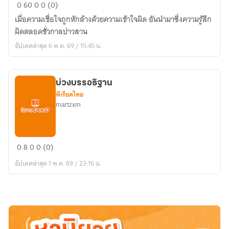
ดวง
0
60
0
0 (0)
เเก้
เมื่อความเชื่อใจถูกหักล้างด้วยความเข้าใจผิด อันนำมาซึ่งความรู้สึก
วกัล
ผิดตลอดชั่วกาลปาวสาน
ยา
อัปเดตล่าสุด 6 พ.ค. 69 / 15:45 น.
บ่วงบรรอธิฐาน
พีเรียดไทย
martzxm
บ่วง
0
8
0
0 (0)
บร
อัปเดตล่าสุด 1 พ.ค. 69 / 23:16 น.
รอ
ธิ
ฐาน