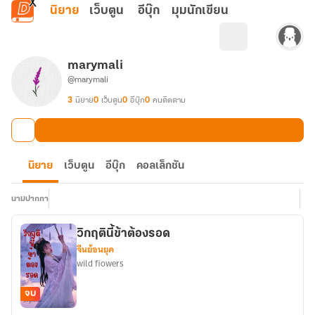
ข้ามไปยังเนื้อหาหลัก
นิยาย
เว็บตูน
อีบุ๊ก
มุมนักเขียน
marymali
@marymali
3
นิยาย
0
เว็บตูน
0
อีบุ๊ก
0
คนติดตาม
นิยาย
เว็บตูน
อีบุ๊ก
คอลเล็กชัน
นามปากกา
วิกฤตินี้ข้าต้องรอด
จีนย้อนยุค
wild fiowers
จบ