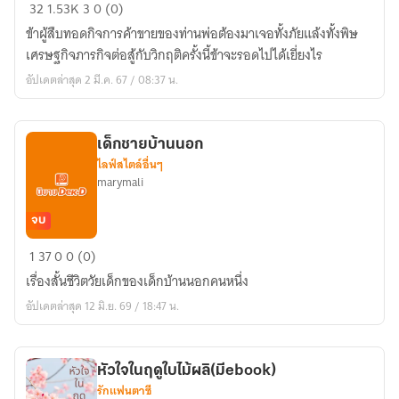
วิกฤติ
32
1.53K
3
0 (0)
นี้
ข้าผู้สืบทอดกิจการค้าขายของท่านพ่อต้องมาเจอทั้งภัยแล้งทั้งพิษ
ข้า
เศรษฐกิจภารกิจต่อสู้กับวิกฤติครั้งนี้ข้าจะรอดไปได้เยี่ยงไร
ต้อง
อัปเดตล่าสุด 2 มี.ค. 67 / 08:37 น.
รอด
เด็กชายบ้านนอก
ไลฟ์สไตล์อื่นๆ
marymali
จบ
เด็ก
1
37
0
0 (0)
ชาย
เรื่องสั้นชีวิตวัยเด็กของเด็กบ้านนอกคนหนึ่ง
บ้าน
อัปเดตล่าสุด 12 มิ.ย. 69 / 18:47 น.
นอก
หัวใจในฤดูใบไม้ผลิ(มีebook)
รักแฟนตาซี