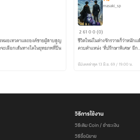
masaki_sp
ท่าน
2
61
0
0 (0)
จอมพล
นทั้งหมอเทวดาและองค์ชายผู้สาบสูญ
ชีวิตใหม่ในต่างจักรวาลก็ว่าหนักแ
ผม
จะเลือกเส้นทางใดในยุทธภพที่ปั่น
ควบตำแหน่ง 'ที่ปรึกษาพิเศษ' อีก
เป็น
พ่อ
อัปเดตล่าสุด 13 มิ.ย. 69 / 19:00 น.
มด
จริงๆ
นะ!
วิธีการใช้งาน
วิธีเติม Coin / ชำระเงิน
วิธีซื้อนิยาย