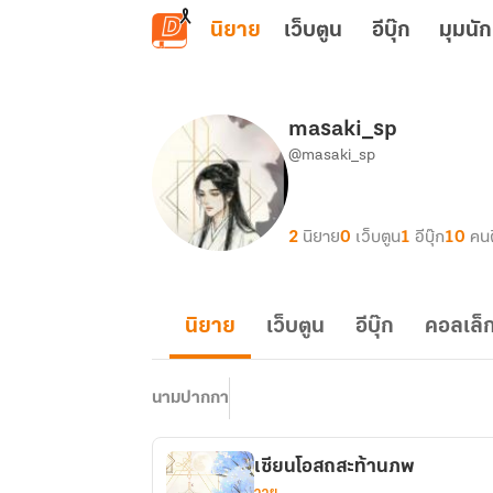
ข้ามไปยังเนื้อหาหลัก
นิยาย
เว็บตูน
อีบุ๊ก
มุมนัก
masaki_sp
@masaki_sp
2
นิยาย
0
เว็บตูน
1
อีบุ๊ก
10
คน
นิยาย
เว็บตูน
อีบุ๊ก
คอลเล็ก
นามปากกา
เซียนโอสถสะท้านภพ
วาย