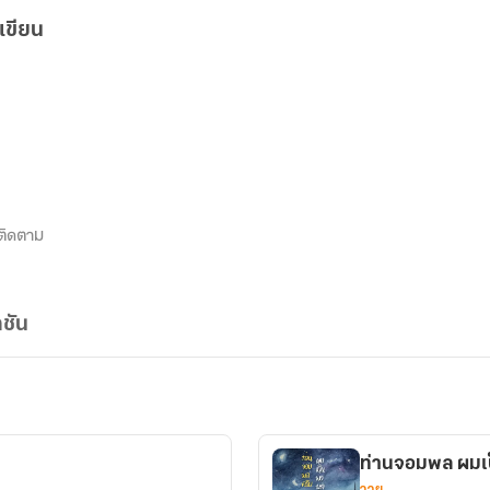
เขียน
ติดตาม
ชัน
ท่านจอมพล ผมเป
วาย