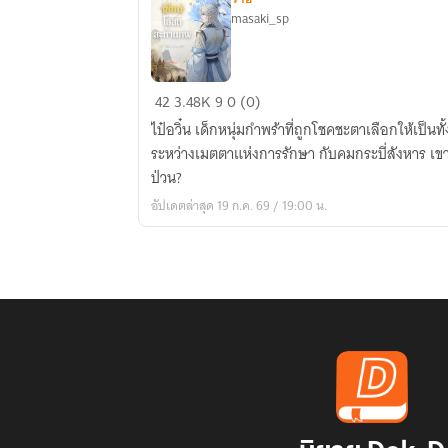
masaki_sp
เซียน
42
3.48K
9
0 (0)
โอสถ
ไป๋อวิ๋น เด็กหนุ่มกำพร้าที่ถูกโชคชะตาเลือกให้เป็
สะท้าน
ระหว่างเมตตาแห่งการรักษา กับคมกระบี่สังหาร เขา
ภพ
ป่วน?
อัปเดตล่าสุด 19 ก.ค. 69 / 19:00 น.