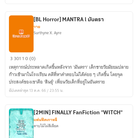
す
กิน
แล้ว
[BL Horror] MANTRA l มันตรา
นะ
วาย
ครับ
Surthyne X. Ayre
[BL
3
301
1
0 (0)
Horror]
เหตุการณ์ประหลาดเกิดขึ้นหลังจาก 'มันตรา' เด็กชายวัยมัธยมปลาย
MANTRA
ก้าวเข้ามาในโรงเรียน คดีที่หาคำตอบไม่ได้ค่อย ๆ เกิดขึ้น โดยจุด
l
ประสงค์ของเขาคือ 'สินธุ์' เพื่อนวัยเด็กที่อยู่ในอันตราย
มัน
อัปเดตล่าสุด 13 ต.ค. 66 / 23:55 น.
ตรา
[2MIN] FINALLY FanFiction "WITCH"
แฟนฟิคเกาหลี
ดาบไม้ไผ่สีเลือด