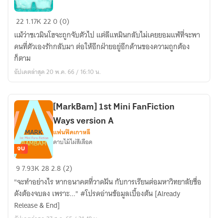
[2MIN]
22
1.17K
22
0 (0)
FINALLY
แม้ว่าชเวมินโฮจะถูกจับตัวไป แต่ลีแทมินกลับไม่เคยยอมแพ้ที่จะพา
FanFiction
คนที่ตัวเองรักกลับมา ต่อให้อีกฝ่ายอยู่อีกด้านของความถูกต้อง
"WITCH"
ก็ตาม
อัปเดตล่าสุด 20 พ.ค. 66 / 16:10 น.
[MarkBam] 1st Mini FanFiction
Ways version A
แฟนฟิคเกาหลี
ดาบไม้ไผ่สีเลือด
จบ
[MarkBam]
9
7.93K
28
2.8 (2)
1st
"จะทำอย่างไร หากอนาคตที่วาดฝัน กับการเรียนต่อมหาวิทยาลัยชื่อ
Mini
ดังต้องจบลง เพราะ..." #โปรดอ่านข้อมูลเบื้องต้น [Already
FanFiction
Release & End]
Ways