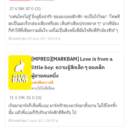
[BAEKKAI]My
27
4.18K
87
0 (0)
JongIn
“แฟนใครไม่รู้ ยิ่งดูยิ่งน่ารัก ขอมองเธอสักพัก จะเป็นไรไหม" “โทษที
น้อง
ฮะเป็นมะเร็งกล่องเสียงหรือฮะ เห็นทำเสียงประหลาด ๆ” บางทีน้อง
จง
ก็ทำให้พี่เสียความมั่นใจ แต่ไม่เป็นสิ่งหนึ่งที่มั่นใจคือพี่รักน้องชัวร์ ๆ
อิน
อัปเดตล่าสุด 20 เม.ย. 63 / 02:24 น.
คน
ดี
คน
น่า
[MPREG][MARKBAM] Love is from a
รัก
little boy: ความรู้สึกเล็ก ๆ ของเด็ก
ของ
ผู้ชายคนหนึ่ง
พี่:::Fans
แฟนฟิคเกาหลี
Fiction
ดาบไม้ไผ่สีเลือด
[MPREG]
SHORT
13
3.37K
35
0 (0)
[MARKBAM]
SERIES
เกิดมามาร์คก็เห็นพี่แบม มาร์ครักของมาร์คมาตั้งนาน ไม่ให้ใครทั้ง
Love
นั้น แล้วพี่แบมก็รับรักมาร์คสักทีสิครับ โถ่
is
อัปเดตล่าสุด 3 เม.ย. 63 / 09:10 น.
from
a