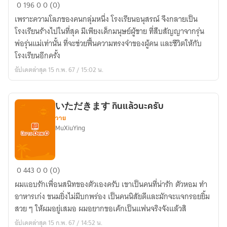
I
0
196
0
0 (0)
Am
เพราะความโลภของคนกลุ่มหนึ่ง โรงเรียนอนุสรณ์ จึงกลายเป็น
Not
โรงเรียนร้างไปในที่สุด มีเพียงเด็กมนุษย์ผู้ชาย ที่สืบสัญญาจากรุ่น
Alone
พ่อรุ่นแม่เท่านั้น ที่จะช่วยฟื้นความทรงจำของผู้คน และชีวิตให้กับ
In
โรงเรียนอีกครั้ง
The
อัปเดตล่าสุด 15 ก.พ. 67 / 15:02 น.
School
いただきます กินแล้วนะครับ
วาย
MuXiuYing
い
0
443
0
0 (0)
た
ผมแอบรักเพื่อนสนิทของตัวเองครับ เขาเป็นคนที่น่ารัก ตัวหอม ทำ
だ
อาหารเก่ง ขนมยิ่งไม่มีบกพร่อง เป็นคนนิสัยดีและมักจะแจกรอยยิ้ม
き
สวย ๆ ให้ผมอยู่เสมอ ผมอยากขอเค้กเป็นแฟนจริงจังแล้วสิ
ま
อัปเดตล่าสุด 15 ก.พ. 67 / 14:52 น.