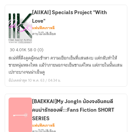
#ลู
เต
[AllKAI] Specials Project "With
นล์
Love"
คราบ
แฟนฟิคเกาหลี
ราคะ
ดาบไม้ไผ่สีเลือด
[AllKAI]
30
4.01K
58
0 (0)
Specials
สเน่ห์ที่ดึงดูดผู้คนเข้าหา ความเยือกเย็นที่แสนสงบ แต่กลับทำให้
Project
ชายหนุ่มหลงไหล แม้ว่าภายนอกจะเย็นชาแค่ไหน แต่ภายในนั้นแสน
"With
เปราะบางจนน่าเอ็นดู
Love"
อัปเดตล่าสุด 10 พ.ค. 63 / 04:34 น.
[BAEKKAI]My JongIn น้องจงอินคนดี
คนน่ารักของพี่:::Fans Fiction SHORT
SERIES
แฟนฟิคเกาหลี
ดาบไม้ไผ่สีเลือด