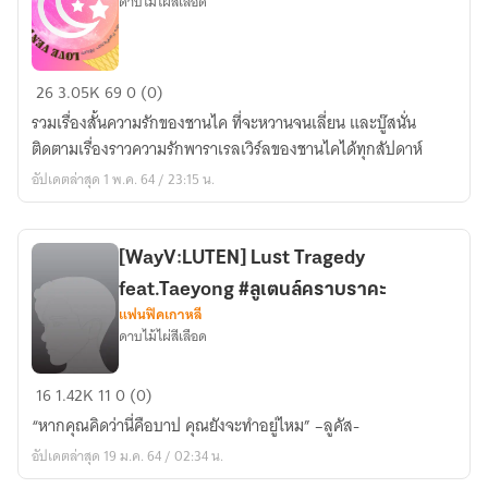
ดาบไม้ไผ่สีเลือด
CHANKAI
26
3.05K
69
0 (0)
OUTING
รวมเรื่องสั้นความรักของชานไค ที่จะหวานจนเลี่ยน และบู๊สนั่น
*LOVE
ติดตามเรื่องราวความรักพาราเรลเวิร์ลของชานไคได้ทุกสัปดาห์
VENTURE*
อัปเดตล่าสุด 1 พ.ค. 64 / 23:15 น.
[WayV:LUTEN] Lust Tragedy
feat.Taeyong #ลูเตนล์คราบราคะ
แฟนฟิคเกาหลี
ดาบไม้ไผ่สีเลือด
[WayV:LUTEN]
16
1.42K
11
0 (0)
Lust
“หากคุณคิดว่านี่คือบาป คุณยังจะทำอยู่ไหม” –ลูคัส-
Tragedy
อัปเดตล่าสุด 19 ม.ค. 64 / 02:34 น.
feat.Taeyong