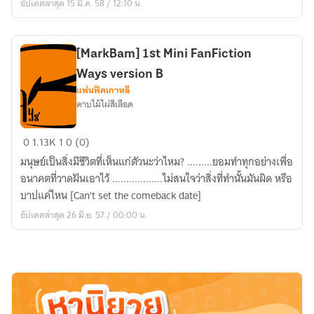
อัปเดตล่าสุด 15 มี.ค. 58 / 12:10 น.
[MarkBam] 1st Mini FanFiction
Ways version B
แฟนฟิคเกาหลี
ดาบไม้ไผ่สีเลือด
[MarkBam]
0
1.13K
1
0 (0)
1st
มนุษย์เป็นสิ่งมีชีวิตที่เห็นแก่ตัวนะว่าไหม? .........ยอมทำทุกอย่างเพื่อ
Mini
อนาคตที่วาดฝันเอาไว้ ..................ไม่สนใจว่าสิ่งที่ทำนั้นมันผิด หรือ
FanFiction
บาปแค่ไหน [Can't set the comeback date]
Ways
อัปเดตล่าสุด 26 มิ.ย. 57 / 00:00 น.
version
B