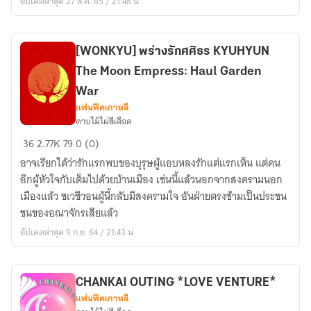
อัปเดตล่าสุด 27 ส.ค. 65 / 21:48 น.
version
A
[WONKYU] พร่างรักศศิธร KYUHYUN
The Moon Empress: Haul Garden
War
แฟนฟิคเกาหลี
ดาบไม้ไผ่สีเลือด
[WONKYU]
36
2.77K
79
0 (0)
พร่าง
อาจเรียกได้ว่ารักแรกพบของบุรุษผู้แอบหลงรักแต่แรกเห็น แต่คน
รัก
อีกผู้หัวใจกับเต็มไปด้วยบ้านเมือง เช่นนี้แล้วนอกจากสงครามนอก
ศศิธร
เมืองแล้ว ชเวชีวอนผู้นี้กลับมีสงครามใจ อันฝ่ายตรงข้ามเป็นประชน
KYUHYUN
ชนของอณาจักรเสียแล้ว
The
อัปเดตล่าสุด 9 ก.ย. 64 / 21:43 น.
Moon
Empress:
Haul
Garden
CHANKAI OUTING *LOVE VENTURE*
แฟนฟิคเกาหลี
War