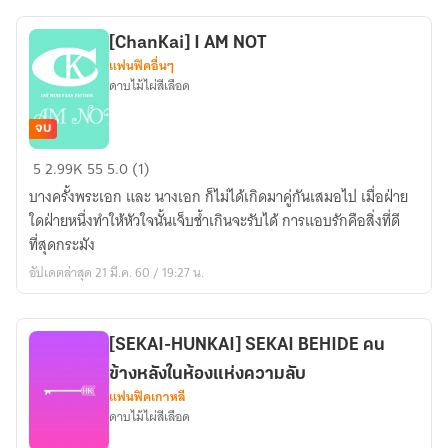
little
boy:
[ChanKai] I AM NOT
แฟนฟิคอื่นๆ
ความ
ดาบไม้ไผ่สีเลือด
รู้สึก
เล็ก
จบ
ๆ
[ChanKai]
ของ
5
2.99K
55
5.0 (1)
I
เด็ก
บางครั้งพระเอก และ นางเอก ก็ไม่ได้เกิดมาคู่กันเสมอไป เมื่อฝ่าย
AM
ผู้ชาย
ใดฝ่ายหนึ่งทำให้หัวใจนั้นเจ็บช้ำเกินจะรับได้ การแอบรักคือสิ่งที่ดี
NOT
คน
ที่สุดกระมัง
หนึ่ง
อัปเดตล่าสุด 21 มี.ค. 60 / 19:27 น.
[SEKAI-HUNKAI] SEKAI BEHIDE คน
ข้างหลังในห้องแห่งความลับ
แฟนฟิคเกาหลี
ดาบไม้ไผ่สีเลือด