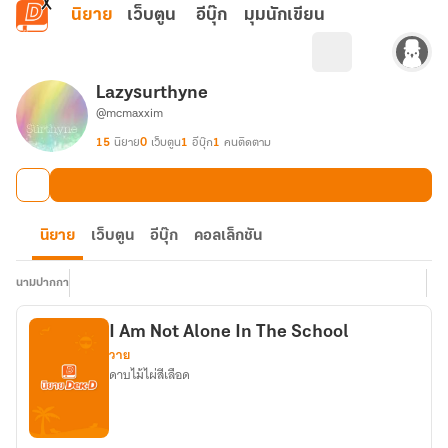
ข้ามไปยังเนื้อหาหลัก
นิยาย
เว็บตูน
อีบุ๊ก
มุมนักเขียน
Lazysurthyne
@mcmaxxim
15
นิยาย
0
เว็บตูน
1
อีบุ๊ก
1
คนติดตาม
นิยาย
เว็บตูน
อีบุ๊ก
คอลเล็กชัน
นามปากกา
I Am Not Alone In The School
วาย
ดาบไม้ไผ่สีเลือด