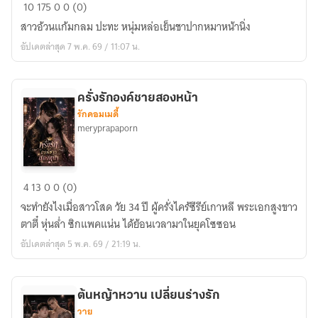
.เพราะ
10
175
0
0 (0)
หัวใจ
สาวอ้วนแก้มกลม ปะทะ หนุ่มหล่อเย็นชาปากหมาหน้านิ่ง
รัก.
อัปเดตล่าสุด 7 พ.ค. 69 / 11:07 น.
ครั่งรักองค์ชายสองหน้า
รักคอมเมดี้
meryprapaporn
ครั่ง
4
13
0
0 (0)
รัก
จะทำยังไงเมื่อสาวโสด วัย 34 ปี ผู้ครั่งไคร้ซีรีย์เกาหลี พระเอกสูงขาว
องค์
ตาตี๋ หุ่นล่ำ ซิกแพคแน่น ได้ย้อนเวลามาในยุคโซซอน
ชาย
อัปเดตล่าสุด 5 พ.ค. 69 / 21:19 น.
สอง
หน้า
ต้นหญ้าหวาน เปลี่ยนร่างรัก
วาย