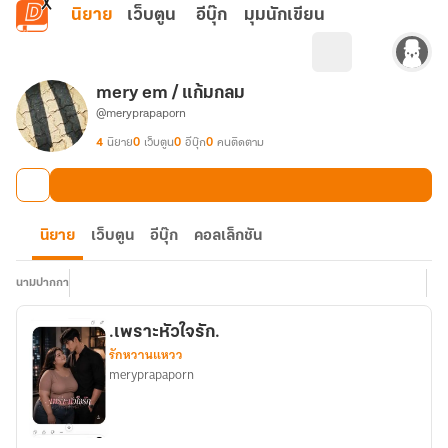
ข้ามไปยังเนื้อหาหลัก
นิยาย
เว็บตูน
อีบุ๊ก
มุมนักเขียน
mery em / แก้มกลม
@meryprapaporn
4
นิยาย
0
เว็บตูน
0
อีบุ๊ก
0
คนติดตาม
นิยาย
เว็บตูน
อีบุ๊ก
คอลเล็กชัน
นามปากกา
.เพราะหัวใจรัก.
รักหวานแหวว
meryprapaporn