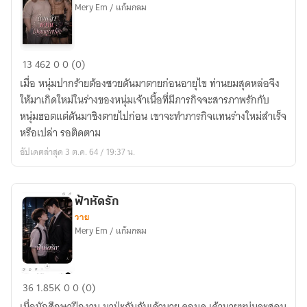
Mery Em / แก้มกลม
ต้น
13
462
0
0 (0)
หญ้า
เมื่อ หนุ่มปากร้ายต้องซวยดันมาตายก่อนอายุไข ท่านยมสุดหล่อจึง
หวาน
ให้มาเกิดใหม่ในร่างของหนุ่มเจ้าเนื้อที่มีภารกิจจะสารภาพรักกับ
เปลี่ยน
หนุ่มฮอตแต่ดันมาชิงตายไปก่อน เขาจะทำภารกิจแทนร่างใหม่สำเร็จ
ร่าง
หรือเปล่า รอติดตาม
รัก
อัปเดตล่าสุด 3 ต.ค. 64 / 19:37 น.
ฟ้าหัดรัก
วาย
Mery Em / แก้มกลม
ฟ้า
36
1.85K
0
0 (0)
หัด