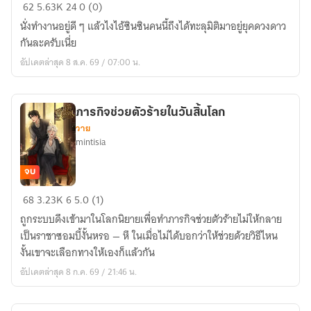
สตรี
62
5.63K
24
0 (0)
ม
นั่งทำงานอยู่ดี ๆ แล้วไงไอ้ซินซินคนนี้ถึงได้ทะลุมิติมาอยู่ยุคดวงดาว
เม
กันละครับเนี่ย
อร์
อัปเดตล่าสุด 8 ส.ค. 69 / 07:00 น.
แมว
เหมียว
คือ
ภารกิจช่วยตัวร้ายในวันสิ้นโลก
ภรรยา
วาย
ของ
mintisia
ท่าน
นาย
จบ
พล
ภารกิจ
68
3.23K
6
5.0 (1)
ช่วย
ถูกระบบดึงเข้ามาในโลกนิยายเพื่อทำภารกิจช่วยตัวร้ายไม่ให้กลาย
ตัว
เป็นราชาซอมบี้งั้นหรอ — หึ ในเมื่อไม่ได้บอกว่าให้ช่วยด้วยวิธีไหน
ร้าย
งั้นเขาจะเลือกทางให้เองก็แล้วกัน
ใน
อัปเดตล่าสุด 8 ก.ค. 69 / 21:46 น.
วัน
สิ้น