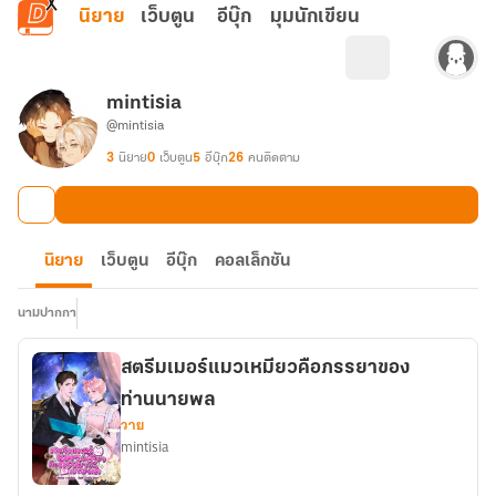
ข้ามไปยังเนื้อหาหลัก
นิยาย
เว็บตูน
อีบุ๊ก
มุมนักเขียน
mintisia
@mintisia
3
นิยาย
0
เว็บตูน
5
อีบุ๊ก
26
คนติดตาม
นิยาย
เว็บตูน
อีบุ๊ก
คอลเล็กชัน
นามปากกา
สตรีมเมอร์แมวเหมียวคือภรรยาของ
ท่านนายพล
วาย
mintisia