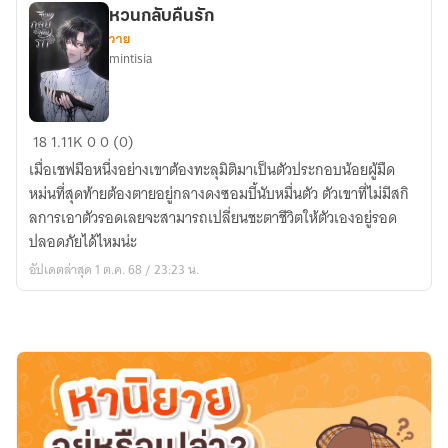
โลก
หวนกลับคืนรัก
วาย
mintisia
หวน
18
1.11K
0
0 (0)
กลับ
เมื่อเชฟมือหนึ่งอย่างเขาต้องทะลุมิติมาเป็นตัวประกอบน้อยผู้มืด
คืน
หม่นที่สุดท้ายต้องตายอยู่กลางดงซอมบี้นับหมื่นตัว ตัวเขาที่ไม่มีสกิ
รัก
ลการเอาตัวรอดเลยจะสามารถเปลี่ยนชะตาชีวิตให้ตัวเองอยู่รอด
ปลอดภัยได้ไหมน่ะ
อัปเดตล่าสุด 1 ต.ค. 68 / 23:23 น.