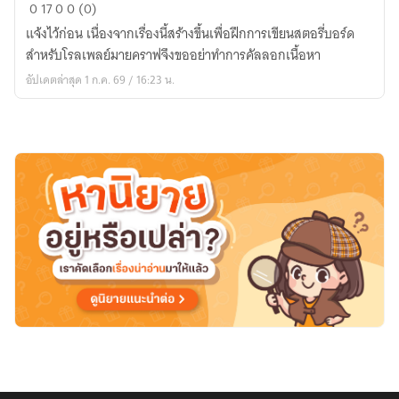
เมื่อ
0
17
0
0 (0)
รัก
แจ้งไว้ก่อน เนื่องจากเรื่องนี้สร้างขึ้นเพื่อฝึกการเขียนสตอรี่บอร์ด
เกิด
สำหรับโรลเพลย์มายคราฟจึงขออย่าทำการคัลลอกเนื้อหา
ขึ้น
อัปเดตล่าสุด 1 ก.ค. 69 / 16:23 น.
ที่
กลาง
ใจ