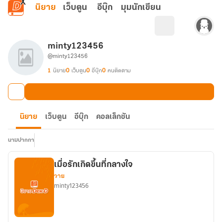
ข้ามไปยังเนื้อหาหลัก
นิยาย
เว็บตูน
อีบุ๊ก
มุมนักเขียน
minty123456
@minty123456
1
นิยาย
0
เว็บตูน
0
อีบุ๊ก
0
คนติดตาม
นิยาย
เว็บตูน
อีบุ๊ก
คอลเล็กชัน
นามปากกา
เมื่อรักเกิดขึ้นที่กลางใจ
วาย
minty123456