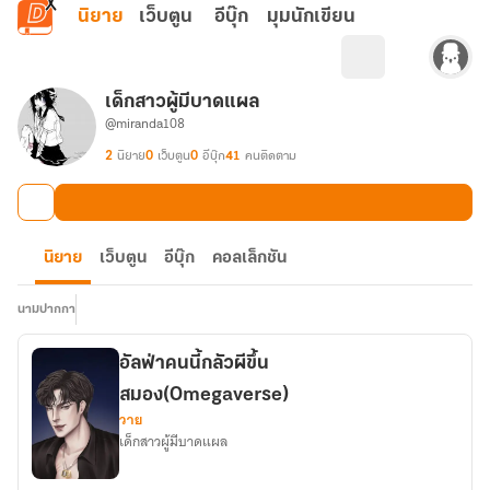
ข้ามไปยังเนื้อหาหลัก
นิยาย
เว็บตูน
อีบุ๊ก
มุมนักเขียน
เด็กสาวผู้มีบาดแผล
@miranda108
2
นิยาย
0
เว็บตูน
0
อีบุ๊ก
41
คนติดตาม
นิยาย
เว็บตูน
อีบุ๊ก
คอลเล็กชัน
นามปากกา
อัลฟ่าคนนี้กลัวผีขึ้น
สมอง(Omegaverse)
วาย
เด็กสาวผู้มีบาดแผล