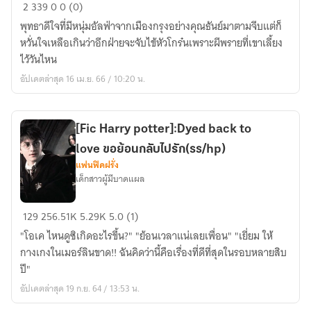
อัลฟ่า
2
339
0
0 (0)
คน
พุทธาดีใจที่มีหนุ่มอัลฟ่าจากเมืองกรุงอย่างคุณธันย์มาตามจีบแต่ก็
นี้
หวั่นใจเหลือเกินว่าอีกฝ่ายจะจับไข้หัวโกร๋นเพราะผีพรายที่เขาเลี้ยง
กลัว
ไว้วันไหน
ผี
อัปเดตล่าสุด 16 เม.ย. 66 / 10:20 น.
ขึ้น
สมอง(Omegaverse)
[Fic Harry potter]:Dyed back to
love ขอย้อนกลับไปรัก(ss/hp)
แฟนฟิคฝรั่ง
เด็กสาวผู้มีบาดแผล
[Fic
129
256.51K
5.29K
5.0 (1)
Harry
"โอเค ไหนดูซิเกิดอะไรขึ้น?" "ย้อนเวลาแน่เลยเพื่อน" "เยี่ยม ให้
potter]:Dyed
กางเกงในเมอร์ลินขาด!! ฉันคิดว่านี้คือเรื่องที่ดีที่สุดในรอบหลายสิบ
back
ปี"
to
อัปเดตล่าสุด 19 ก.ย. 64 / 13:53 น.
love