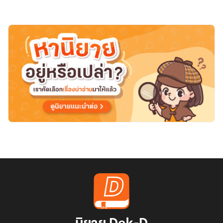
ขอ
ย้อน
กลับ
ไป
รัก(ss/hp)