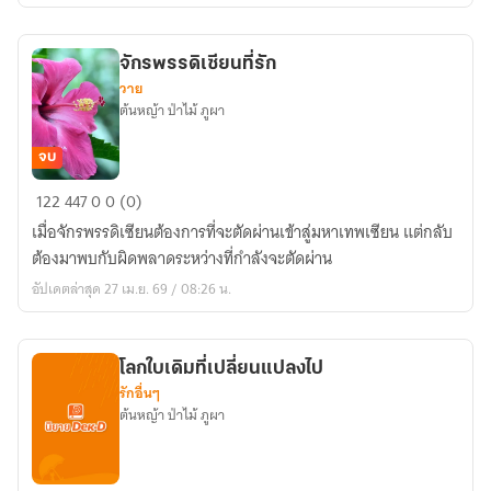
โลก
ย้อน
จักรพรรดิเซียนที่รัก
กลับ
วาย
มา
ต้นหญ้า ป่าไม้ ภูผา
อีก
ครั้ง
จบ
ใน
จักรพรรดิ
122
447
0
0 (0)
ยุค
เซียน
90
เมื่อจักรพรรดิเซียนต้องการที่จะตัดผ่านเข้าสู่มหาเทพเซียน แต่กลับ
ที่รัก
(จบ)
ต้องมาพบกับผิดพลาดระหว่างที่กำลังจะตัดผ่าน
อัปเดตล่าสุด 27 เม.ย. 69 / 08:26 น.
โลกใบเดิมที่เปลี่ยนแปลงไป
รักอื่นๆ
ต้นหญ้า ป่าไม้ ภูผา