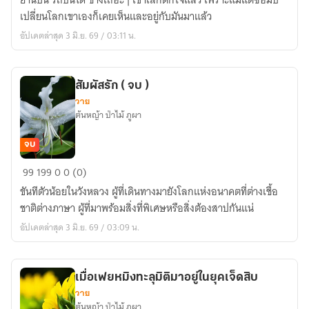
ยานบิน รถบินได้ ช่างเถอะๆ เขาเลิกตกใจแล้ว เพราะแม้แต่ซอมบี้
ลาวา
เปลี่ยนโลกเขาเองก็เคยเห็นและอยู่กับมันมาแล้ว
(จบ)
อัปเดตล่าสุด 3 มิ.ย. 69 / 03:11 น.
สัมผัสรัก ( จบ )
วาย
ต้นหญ้า ป่าไม้ ภูผา
จบ
สัมผัส
99
199
0
0 (0)
รัก
ขันทีตัวน้อยในวังหลวง ผู้ที่เดินทางมายังโลกแห่งอนาคตที่ต่างเชื้อ
(
ชาติต่างภาษา ผู้ที่มาพร้อมสิ่งที่พิเศษหรือสิ่งต้องสาปกันแน่
จบ
อัปเดตล่าสุด 3 มิ.ย. 69 / 03:09 น.
)
เมื่อเฟยหมิงทะลุมิติมาอยู่ในยุคเจ็ดสิบ
วาย
ต้นหญ้า ป่าไม้ ภูผา