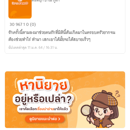
ต้นหญ้า ป่าไม้ ภูผา
บุตร
30
967
1
0 (0)
ผู้
รักครั้งนี้ตามลงมาช่วยคนรักที่มิตินี้ดันเกิดมาในครอบครัวยากจน
สร้าง
ต้องช่วยทำไร่ ทำนา เสกเอาได้มั้ยจะได้สบายเร็วๆ
ฟาร์ม
อัปเดตล่าสุด 11 ม.ค. 64 / 16:31 น.
แห่ง
รัก