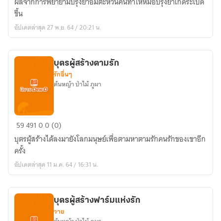
ผลจากการพยายามปรุงยาอมตะหวนคืนทำให้หม้อปรุงยาเกิดระเบิด
ลิขิต
ขึ้น
รัก
อัปเดตล่าสุด 27 พ.ย. 64 / 20:21 น.
ข้าม
มิติ
บุตรผู้สร้างตามรัก
รักอื่นๆ
ต้นหญ้า ป่าไม้ ภูผา
บุตร
59
491
0
0 (0)
ผู้
บุตรผู้สร้างได้ลงมายังโลกมนุษย์เพื่อตามหาตามรักคนรักของเขาอีก
สร้าง
ครั้ง
ตาม
อัปเดตล่าสุด 11 ม.ค. 64 / 16:31 น.
รัก
บุตรผู้สร้างฟาร์มแห่งรัก
วาย