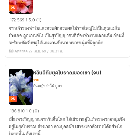
จบ
แม่
172
569
1
5.0 (1)
เลี้ยง
จากเจ้าของฟาร์มและสวนผักสวนผลไม้รายใหญ่ไปเป็นคุณแม่ใน
เก
ร่างเกอ ถูกเกณฑ์ไปเป็นยุวปัญญาชนที่ต้องทำงานแลกแต้ม ก่อนที่
อ
จะจับพลัดจับพลูได้แต่งงานกับนายทหารหนุ่มที่มีลูกติด
ลูก
อัปเดตล่าสุด 27 เม.ย. 69 / 08:31 น.
แฝด
หลินอีกับยุคโบราณของเขา (จบ)
วาย
ต้นหญ้า ป่าไม้ ภูผา
จบ
หลิน
136
810
1
0 (0)
อี
เมื่อเพชรวิญญาณจากวันสิ้นโลก ได้เข้ามาอยู่ในร่างของชายหนุ่มซึ่ง
กับ
อยู่ในยุคโบราณ ต่างเวลา ต่างยุคสมัย เขาจะเอาตัวรอดได้อย่างไร
ยุค
ในยุคที่ไม่คุ้นเคยนี้