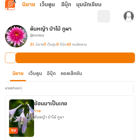
ข้ามไปยังเนื้อหาหลัก
นิยาย
เว็บตูน
อีบุ๊ก
มุมนักเขียน
ต้นหญ้า ป่าไม้ ภูผา
@mmkoi
21
นิยาย
0
เว็บตูน
0
อีบุ๊ก
43
คนติดตาม
นิยาย
เว็บตูน
อีบุ๊ก
คอลเล็กชัน
นามปากกา
ย้อนมาเป็นเกอ
วาย
ต้นหญ้า ป่าไม้ ภูผา
จบ