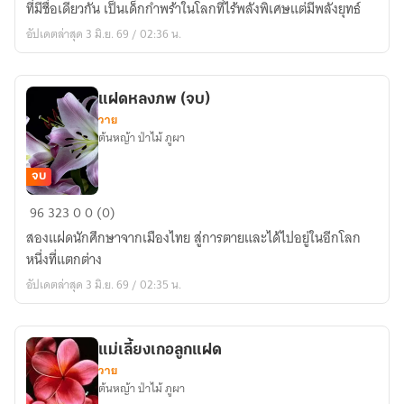
ที่มีชื่อเดียวกัน เป็นเด็กกำพร้าในโลกที่ไร้พลังพิเศษแต่มีพลังยุทธ์
เสี่ยว
อัปเดตล่าสุด 3 มิ.ย. 69 / 02:36 น.
ลู่
แฝดหลงภพ (จบ)
วาย
ต้นหญ้า ป่าไม้ ภูผา
จบ
แฝด
96
323
0
0 (0)
หลง
สองแฝดนักศึกษาจากเมืองไทย สู่การตายและได้ไปอยู่ในอีกโลก
ภพ
หนึ่งที่แตกต่าง
(จบ)
อัปเดตล่าสุด 3 มิ.ย. 69 / 02:35 น.
แม่เลี้ยงเกอลูกแฝด
วาย
ต้นหญ้า ป่าไม้ ภูผา