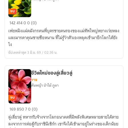
จบ
เมื่อ
142
414
0
0 (0)
เฟยห
เฟยหมิงแฝดมังกรคนพี่บุตรชายคนรองของแม่ทัพใหญ่หยางเว่ยหลง
มิง
และมารดาคุณชายซือหนาน ที่ไม่รู้ว่าตัวเองหลุดเข้ามาอีกโลกได้ยัง
ทะลุ
ไง
มิติ
อัปเดตล่าสุด 3 มิ.ย. 69 / 02:36 น.
มา
อยู่
ใน
ชีวิตใหม่ของลู่เสี่ยวลู่
ยุค
วาย
เจ็ด
ต้นหญ้า ป่าไม้ ภูผา
สิบ
จบ
ชีวิต
169
850
7
0 (0)
ใหม่
ลู่เสี่ยวลู่ ทหารรับจ้างจากโลกอนาคตที่มีพลังพิเศษหลายสายได้ตาย
ของ
ลงจากการต่อสู้กับราชินีเซิร์ก เขาจึงได้เข้ามาอยู่ในร่างของเด็กน้อย
ลู่