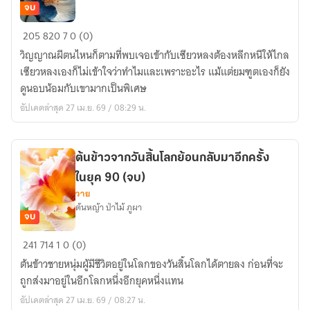
จบ
ผม
205
820
7
0 (0)
เป็น
วิญญาณผีตนไหนก็ตามที่พบเจอเข้ากับเซียวหลงต้องหลีกหนีให้ไกล
ลูก
เซียวหลงเองก็ไม่เข้าใจว่าทำไมและเพราะอะไร แม้แต่ยมฑูตเองก็ยัง
ครึ่ง
ดูนอบน้อมกับเขามากเป็นพิเศษ
ครับ
อัปเดตล่าสุด 27 เม.ย. 69 / 08:29 น.
(จบ)
ต้นข้าวจากวันสิ้นโลกย้อนกลับมาอีกครั้ง
ในยุค 90 (จบ)
วาย
ต้นหญ้า ป่าไม้ ภูผา
จบ
ต้น
241
714
1
0 (0)
ข้าว
ต้นข้าวชายหนุ่มผู้มีชีวิตอยู่ในโลกของวันสิ้นโลกได้ตายลง ก่อนที่จะ
จาก
ถูกส่งมาอยู่ในอีกโลกหนึ่งอีกยุคหนึ่งแทน
วัน
อัปเดตล่าสุด 27 เม.ย. 69 / 08:27 น.
สิ้น