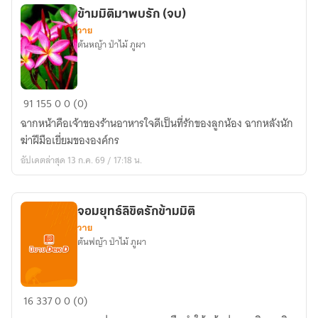
ข้ามมิติมาพบรัก (จบ)
วาย
ต้นหญ้า ป่าไม้ ภูผา
ข้าม
91
155
0
0 (0)
มิติ
ฉากหน้าคือเจ้าของร้านอาหารใจดีเป็นที่รักของลูกน้อง ฉากหลังนัก
มา
ฆ่าฝีมือเยี่ยมขององค์กร
พบ
อัปเดตล่าสุด 13 ก.ค. 69 / 17:18 น.
รัก
(จบ)
จอมยุทธ์ลิขิตรักข้ามมิติ
วาย
ต้นฟญ้า ป่าไม้ ภูผา
จอม
16
337
0
0 (0)
ยุทธ์