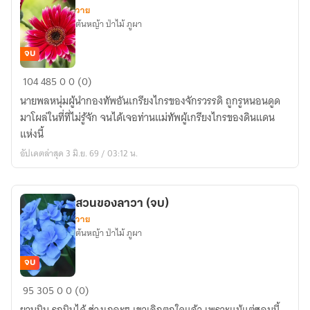
วาย
ต้นหญ้า ป่าไม้ ภูผา
จบ
ท่าน
104
485
0
0 (0)
นาย
นายพลหนุ่มผู้นำกองทัพอันเกรียงไกรของจักรวรรดิ ถูกรูหนอนดูด
พล
มาโผล่ในที่ที่ไม่รู้จัก จนได้เจอท่านแม่ทัพผู้เกรียงไกรของดินแดน
vs
แห่งนี้
ท่าน
อัปเดตล่าสุด 3 มิ.ย. 69 / 03:12 น.
แม่ทัพ
สวนของลาวา (จบ)
วาย
ต้นหญ้า ป่าไม้ ภูผา
จบ
สวน
95
305
0
0 (0)
ของ