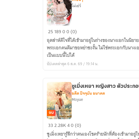
โม่เย่ว์
ใคร
25
189
0
0 (0)
ก็ได้
อุตส่าห์ดีใจที่ได้เข้ามาอยู่ในร่างของนางเอกในนิยาย 
ช่วย
พระเอกคนดีมาขอหย่าซะงั้น ไม่ใช่พระเอกกับนางเ
บอก
เป็นแบบนี้ไปได้
ที
อัปเดตล่าสุด 6 ส.ค. 69 / 19:14 น.
ว่า
นี่
คือ
ซูเมิ่งเหยา หญิงสาว ตัวประก
บท
อดีต ปัจจุบัน อนาคต
นางเอก
Moyue
จบ
ซู
33
2.28K
4
0 (0)
เมิ่ง
ซูเมิ่งเหยารู้สึกว่าตนเองโชคร้ายนักที่ต้องเข้ามาอยู
เหยา