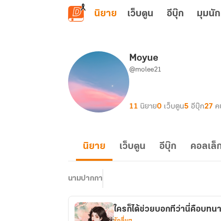
ข้ามไปยังเนื้อหาหลัก
นิยาย
เว็บตูน
อีบุ๊ก
มุมนัก
Moyue
@molee21
11
นิยาย
0
เว็บตูน
5
อีบุ๊ก
27
ค
นิยาย
เว็บตูน
อีบุ๊ก
คอลเล็ก
นามปากกา
ใครก็ได้ช่วยบอกทีว่านี่คือบทน
รักอื่นๆ