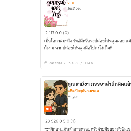
วาย
Just1bed
คุณ
2
117
0
0 (0)
กรณ์
เมื่อโอกาสมาถึง วัทธ์มีหรือจะปล่อยให้หลุดลอย แม้
ของ
ก็ตาม หากปล่อยให้หลุดมือไปคงโง่เต็มที
วัทธ์#my
valued
อัปเดตล่าสุด 23 ก.ค. 68 / 11:14 น.
customer
คุณสามีขา ภรรยาสำนึกผิดแล
อดีต ปัจจุบัน อนาคต
Moyue
จบ
คุณ
23
926
0
5.0 (1)
สามี
“ชาติก่อน…ฉันทำลายครอบครัวด้วยมือของตัวฉันเอง