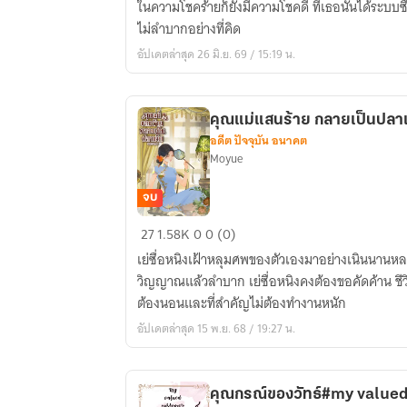
ในความโชคร้ายก็ยังมีความโชคดี ที่เธอนั้นได้ระบบซื
หญิง
ไม่ลำบากอย่างที่คิด
สาว
อัปเดตล่าสุด 26 มิ.ย. 69 / 15:19 น.
ตัวประกอบ
คุณแม่แสนร้าย กลายเป็นปลาเ
อดีต ปัจจุบัน อนาคต
Moyue
จบ
คุณ
27
1.58K
0
0 (0)
แม่
เย่ซื่อหนิงเฝ้าหลุมศพของตัวเองมาอย่างเนินนานห
แสน
วิญญาณแล้วลำบาก เย่ซื่อหนิงคงต้องขอคัดค้าน ชีวิต
ร้าย
ต้องนอนและที่สำคัญไม่ต้องทำงานหนัก
กลาย
อัปเดตล่าสุด 15 พ.ย. 68 / 19:27 น.
เป็น
ปลา
เค็ม
คุณกรณ์ของวัทธ์#my value