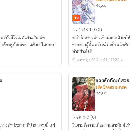
Moyue
จบ
ไม่
27
1.74K
1
0 (0)
ปรารถนา
แต่ยังดีใจไม่ทันข้ามวัน พ่อ
ชาติก่อนจางฟางเซียนมอบหัวใจให้เ
ความ
อกต้องคู่กันเหรอ…แล้วทำไมกลาย
จากชายผู้นั้น แต่เหมือนยิ่งหนีกลับ
รัก
ทำอย่างไรดี
จาก
อัปเดตล่าสุด 26 มิ.ย. 69 / 15:20 น.
ท่าน
อีก
แล้ว
อบ
ลวงรักทัณฑ์สวร
อดีต ปัจจุบัน อนาคต
Moyue
ลวง
7
8K
0
0 (0)
รัก
่ในร่างตัวประกอบที่น่าสารคนนี้ แต่
ในยามที่ความเป็นความตายใกล้เข้
ทัณฑ์