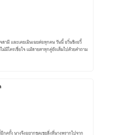
ามี และเคยเมินเฉยต่อทุกคน วันนี้ อวิ๋นชิงอวี้
ไม่มีใครเชื่อใจ แม้สายตาทุกคู่ยังเต็มไปด้วยคำถาม
ล
ี้อีกครั้ง นางจึงอยากชดเชยสิ่งที่นางพรากไปจาก