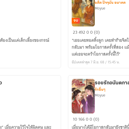
อดีต ปัจจุบัน อนาคต
บ้า
Moyue
จบ
ร้าว
23
492
0
0 (0)
รัก…
ต้องเป็นแค่เด็กเลี้ยงของกรณ์
“เธอเคยทอดทิ้งลูก เคยทำร้ายจิตใจส
หวน
กลับมา พร้อมโอกาสครั้งที่สอง แม้
คืน
แต่เธอจะคว้าโอกาสครั้งนี้ไว้”
อัปเดตล่าสุด 7 มิ.ย. 68 / 15:45 น.
้ว
รอยรักอนันตกา
รักอื่นๆ
Moyue
รอย
10
166
0
0 (0)
รัก
” เมื่อความไว้ใจให้ผิดคน และ
เมื่อนางได้มีโอกาสกลับมายังชาติน