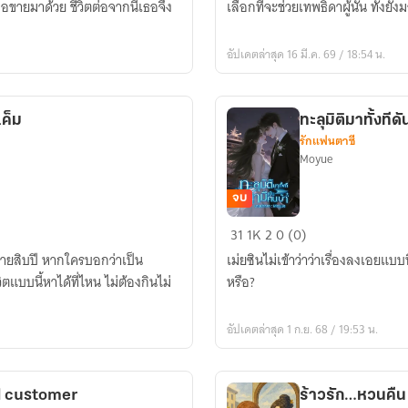
้อขายมาด้วย ชีวิตต่อจากนี้เธอจึง
เลือกที่จะช่วยเทพธิดาผู้นั้น ทั้
สวรรค์
อัปเดตล่าสุด 16 มี.ค. 69 / 18:54 น.
ค็ม
ทะลุมิติมาทั้งทีด
รักแฟนตาซี
Moyue
จบ
ทะลุ
31
1K
2
0 (0)
มิติ
ลายสิบปี หากใครบอกว่าเป็น
เม่ยซินไม่เข้าว่าว่าเรื่องลงเอยแบบ
มา
แบบนี้หาได้ที่ไหน ไม่ต้องกินไม่
หรือ?
ทั้งที
ดัน
อัปเดตล่าสุด 1 ก.ย. 68 / 19:53 น.
ได้
สามี
เป็น
d customer
ร้าวรัก…หวนคืน
คน