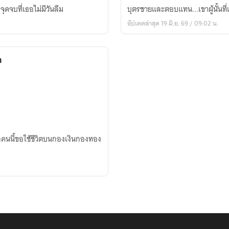
อนันต
ุดจบที่เธอไม่มีวันลืม
บุตรชายและตอบแทน...เขาผู้นั้นที่แ
กาล
อัปเดตล่าสุด 19 มิ.ย. 69 / 09:02 น.
ก
อคนนี้ขอใช้ชีวิตบนกองเงินกองทอง