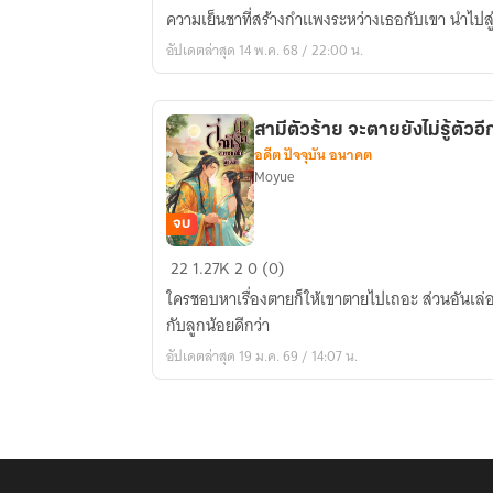
ขา
ความเย็นชาที่สร้างกำแพงระหว่างเธอกับเขา นำไปสู่จ
ภรรยา
อัปเดตล่าสุด 14 พ.ค. 68 / 22:00 น.
สำนึก
ผิด
แล้ว
สามีตัวร้าย จะตายยังไม่รู้ตัวอี
อดีต ปัจจุบัน อนาคต
Moyue
จบ
สามี
22
1.27K
2
0 (0)
ตัว
ใครชอบหาเรื่องตายก็ให้เขาตายไปเถอะ ส่วนอันเล่
ร้าย
กับลูกน้อยดีกว่า
จะ
อัปเดตล่าสุด 19 ม.ค. 69 / 14:07 น.
ตาย
ยัง
ไม่รู้
ตัว
อีก