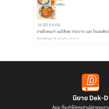
ณัชรียา
เช้า
22
227
0
0 (0)
นี้
ถามถึงคนเก่า ผมให้เลย 1000/10 แม่ง โรแมนติกเ
เล้ง
อัปเดตล่าสุด 28 ก.ค. 69 / 23:31 น.
กิน
ข้าว
กับ
อะไร
ก็
อร่อย
นิยาย Dek-D
App ที่จะทำให้คุณอ่านนิยายจนวาง