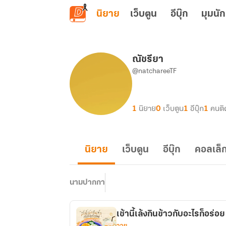
ข้ามไปยังเนื้อหาหลัก
นิยาย
เว็บตูน
อีบุ๊ก
มุมนัก
ณัชรียา
@natchareeTF
1
นิยาย
0
เว็บตูน
1
อีบุ๊ก
1
คนติ
นิยาย
เว็บตูน
อีบุ๊ก
คอลเล็ก
นามปากกา
เช้านี้เล้งกินข้าวกับอะไรก็อร่อย
วาย