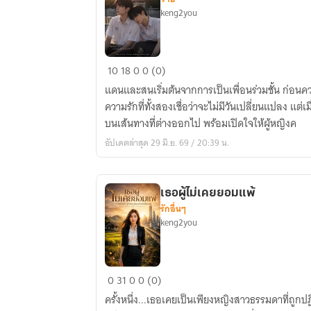
keng2you
รู้จัก
10
18
0
0 (0)
รัก
แดนและสนเริ่มต้นจากการเป็นเพื่อนร่วมชั้น ก่อนค
รู้จัก
ความรักที่ทั้งสองเชื่อว่าจะไม่มีวันเปลี่ยนแปลง แต
เสียใจ
บนเส้นทางที่ต่างออกไป พร้อมเปิดใจให้ผู้หญิงค
อัปเดตล่าสุด 29 มิ.ย. 69 / 20:39 น.
เธอผู้ไม่เคยยอมแพ้
รักอื่นๆ
keng2you
เธอ
0
31
0
0 (0)
ผู้
ครั้งหนึ่ง...เธอเคยเป็นเพียงหญิงสาวธรรมดาที่ถูกปฏิ
ไม่