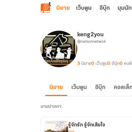
ข้ามไปยังเนื้อหาหลัก
นิยาย
เว็บตูน
อีบุ๊ก
มุมนัก
keng2you
@nationnetwok
3
นิยาย
0
เว็บตูน
0
อีบุ๊ก
0
คนต
นิยาย
เว็บตูน
อีบุ๊ก
คอลเล็ก
นามปากกา
รู้จักรัก รู้จักเสียใจ
วาย