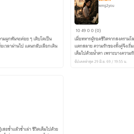
keng2you
เธอ
10
49
0
0 (0)
เกิด
วามผูกพันจะค่อย ๆ เติบโตเป็น
เมื่อทหารผู้รอดชีวิตจากสงครามโลก
มา
่เมื่อเวลาผ่านไป แดนกลับเลือกเดิน
แตกสลาย ความรักของทั้งคู่จึงเริ่
เพื่อ
เต็มไปด้วยน้ำตา เพราะบางความรั
ฉัน
อัปเดตล่าสุด 29 มิ.ย. 69 / 19:55 น.
เสธซ้ำแล้วซ้ำเล่า ชีวิตเต็มไปด้วย