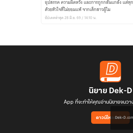
อุปสรรค ความผิดหวัง และการถูกกลั่นแกล้ง แต่ทุกคร
เคย
ด้วยหัวใจที่ไม่ยอมแพ้ จากเด็กสาวผู้ไม
ยอม
อัปเดตล่าสุด 28 มิ.ย. 69 / 14:10 น.
แพ้
นิยาย Dek-D
App ที่จะทำให้คุณอ่านนิยายจนวาง
Dek-D.com ใช
ดาวน์โหลดแอป