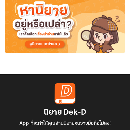
อยาก
นอน
พวก
คุณ
อย่า
กวน
ได้
มั๊ย
ครับ
นิยาย Dek-D
App ที่จะทำให้คุณอ่านนิยายจนวางมือถือไม่ลง!