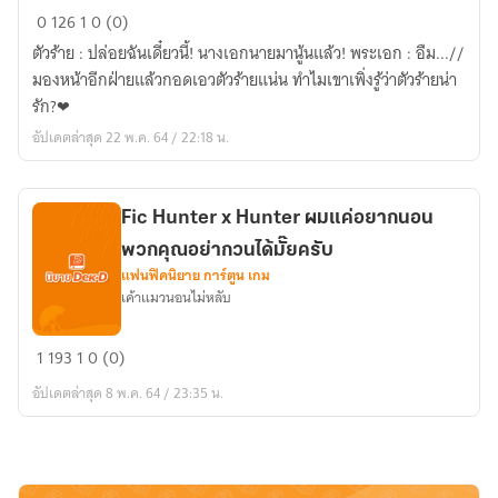
ตัว
0
126
1
0 (0)
ร้าย
ตัวร้าย : ปล่อยฉันเดี๋ยวนี้! นางเอกนายมานู้นแล้ว! พระเอก : อืม...//
น่า
มองหน้าอีกฝ่ายแล้วกอดเอวตัวร้ายแน่น ทำไมเขาเพิ่งรู้ว่าตัวร้ายน่า
รัก
รัก?❤
กว่า
อัปเดตล่าสุด 22 พ.ค. 64 / 22:18 น.
ที่
คิด
นะ
Fic Hunter x Hunter ผมแค่อยากนอน
พวกคุณอย่ากวนได้มั๊ยครับ
แฟนฟิคนิยาย การ์ตูน เกม
เค้าแมวนอนไม่หลับ
Fic
1
193
1
0 (0)
Hunter
อัปเดตล่าสุด 8 พ.ค. 64 / 23:35 น.
x
Hunter
ผม
แค่