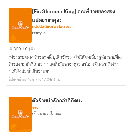
กัน
ไว้
[Fic Shaman King] คุณพี่ชายของสอง
นี่
แฝดอาซาคุระ
นา
แฟนฟิคนิยาย การ์ตูน เกม
#รัก
neuyyo69
คนละ
ม้วน
[Fic
0
360
1
0 (0)
[
Shaman
Yaoi
"น้องชายผมน่ารักขนาดนี้ ปู่เลิกขัดขวางไม่ให้ผมเลี้ยงดูน้องชายที่น่า
King]
/
รักของผมสักทีเถอะ!" "แต่นั่นมันอาซาคุระ ฮาโอ! เจ้าหลานงี่เง่า"
คุณ
BL
"แล้วไงล่ะ นั่นก็น้องผม"
พี่
]
อัปเดตล่าสุด 16 ธ.ค. 64 / 04:46 น.
ชาย
ของ
สอง
ตัวร้ายน่ารักกว่าที่คิดนะ
แฝด
วาย
อา
เค้าแมวนอนไม่หลับ
ซา
คุระ