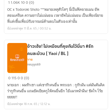
[Fic
1
1.06K
10
0 (0)
MHA]
OC x Todoroki Shoto ***หมายเหตุตัวโตๆ นี่เป็นฟิคอวยเมน อัพ
น้อง
ตอนเครียด ความยาวไม่แน่นอน เวลาอัพไม่แน่นอน เป็นเพียงนิยาย
ครับ...รัก
ที่แต่งขึ้นเพื่อปรับอารมณ์ด้านลบในตัวเองเท่านั้น
นะ
อัปเดตล่าสุด 11 มี.ค. 65 / 00:52 น.
ครับ!
[Yaoi/BL]
อ้าวเฮ้ย! ไม่เหมือนที่คุยกันไว้นี่นา #รัก
คนละม้วน [ Yaoi / BL ]
วาย
neuyyo69
อ้าว
0
115
0
0 (0)
เฮ้ย!
นายเอก : ผมรักเขา แต่เขารักคนอื่น พระเอก : กูรักมัน แต่มันดันคิด
ไม่
ว่ากูรักคนอื่น แถมยัดเยียดกูให้คนอื่นอีก ไอ้แมวหน้ามึน! ขัดใจ โว้ย
เหมือน
ยยยย!!
ที่
อัปเดตล่าสุด 18 ก.พ. 65 / 12:12 น.
คุย