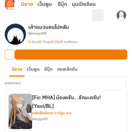
ข้ามไปยังเนื้อหาหลัก
นิยาย
เว็บตูน
อีบุ๊ก
มุมนักเขียน
เค้าแมวนอนไม่หลับ
@neuyyo69
5
นิยาย
0
เว็บตูน
0
อีบุ๊ก
0
คนติดตาม
นิยาย
เว็บตูน
อีบุ๊ก
คอลเล็กชัน
นามปากกา
[Fic MHA] น้องครับ...รักนะครับ!
[Yaoi/BL]
แฟนฟิคนิยาย การ์ตูน เกม
neuyyo69