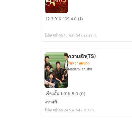
หนี้
12
3.91K
109
4.0 (1)
ร้าย
หนี้
อัปเดตล่าสุด 15 พ.ค. 54 / 22:29 น.
รัก
(TS6)
ความรัก(TS)
รักหวานแหวว
MadamTanisha
ความ
เรื่องสั้น
1.01K
5
0 (0)
รัก(TS)
ความรัก
อัปเดตล่าสุด 24 ก.พ. 54 / 11:33 น.