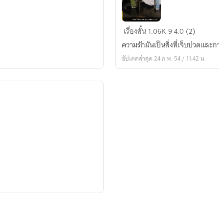
อย่า
เรื่องสั้น
1.06K
9
4.0 (2)
ให้
ความรักมันเป็นสิ่งที่เจ็บปวดแล
ความ
อัปเดตล่าสุด 24 ก.พ. 54 / 11:42 น.
หวัง