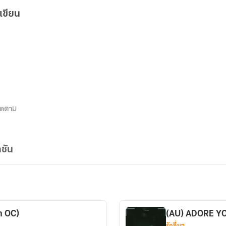
เขียน
ิดตาม
ชัน
า OC)
(AU) ADORE Y
รักอื่นๆ