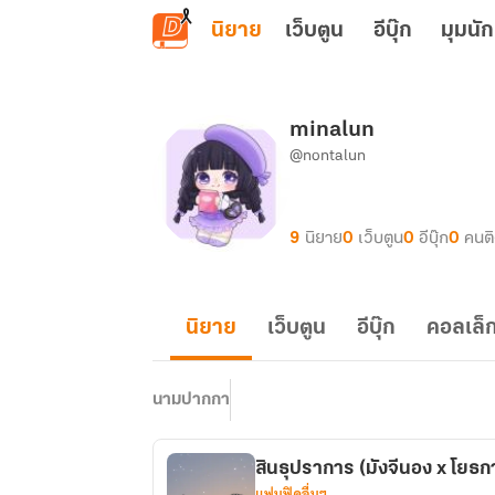
ข้ามไปยังเนื้อหาหลัก
นิยาย
เว็บตูน
อีบุ๊ก
มุมนัก
minalun
@nontalun
9
นิยาย
0
เว็บตูน
0
อีบุ๊ก
0
คนต
นิยาย
เว็บตูน
อีบุ๊ก
คอลเล็ก
นามปากกา
สินธุปราการ (มังจีนอง x โยธก
แฟนฟิคอื่นๆ