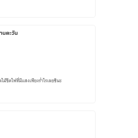
ทานตะวัน
ม้ขีดไฟที่มีแสงเพียงร่ำไรเลยซินะ