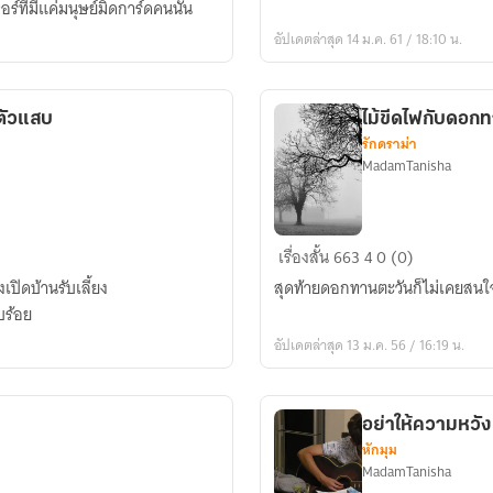
์ที่มีแค่มนุษย์มิดการ์ดคนนั้น
นาย
อัปเดตล่าสุด 14 ม.ค. 61 / 18:10 น.
ชุด
แดง
ตัวแสบ
ไม้ขีดไฟกับดอก
รักดราม่า
MadamTanisha
ไม้
เรื่องสั้น
663
4
0 (0)
ขีด
เปิดบ้านรับเลี้ยง
สุดท้ายดอกทานตะวันก็ไม่เคยสนใจไ
ไฟ
บร้อย
กับ
อัปเดตล่าสุด 13 ม.ค. 56 / 16:19 น.
ดอก
ทานตะวัน
อย่าให้ความหวัง
หักมุม
MadamTanisha