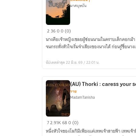
มาศบุษบัน
สินธุ
2
36
0
0 (0)
ปราการ
นางคือเจ้าหญิงเชลยผู้ซ่อนนามในคราบเด็กคอกม้า ส
(มัง
จนกระทั่งหัวใจเริ่มจำเสียงของนางได้ ก่อนรู้ชื่อนางเ
จีน
อง
อัปเดตล่าสุด 22 มิ.ย. 69 / 22:01 น.
x
โยธ
กา
(AU) Thorki : caress your s
OC)
วาย
MadamTanisha
(AU)
7
2.91K
68
0 (0)
Thorki
หนึ่งหัวใจของโลกิมีเพียงแค่เทพเจ้าสายฟ้า เทพเจ้าที่ไร้หัวใจคนนั้นแค่เพียงคนเดียว
: