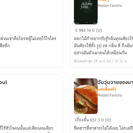
MadamTanisha
(AU)
5
984
16
0 (0)
ADORE
่วนเขาคือโอรสผู้ไม่เคยไว้ใจใคร
ดอกไม้ถ้าอยากรับรู้กลิ่นคุณต้องใช
YOU.
สียอีก
มันต้องใช้ทั้ง รูป รส กลิ่น สี ถึง
(HIDDLESWORTH)
อย่างมันมัวเมาคนได้เหมือนกัน
อัปเดตล่าสุด 28 เม.ย. 62 / 01:32 น.
oul
วันวุ่นวายของน
แฟนฟิคฝรั่ง
MadamTanisha
วัน
เรื่องสั้น
651
3
0 (0)
วุ่นวาย
ฟิคฮาๆที่หาสาระไม่ได้เลย ใครเค
ของ