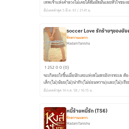
เทพเจ้าแห่งคำลวงไม่เคยได้สัมผัสมันเลยหัวใจของธอร
caress
อัปเดตล่าสุด 5 มี.ค. 61 / 21:41 น.
your
soul
soccer Love รักร้ายๆของยัย
รักหวานแหวว
MadamTanisha
soccer
1
252
0
0 (0)
Love
จะเกิดอะไรขึ้นเมื่อนักเตะแห่งสโมสรมังกรทะเล ต้อง
รัก
เด็ก(ไม่)น้อย(ไม่)น่ารัก(ไม่อ่อนหวาน)และ(ไม่)เรีย
ร้ายๆ
อัปเดตล่าสุด 14 ก.ค. 58 / 16:15 น.
ของ
ยัย
ตัว
หนี้ร้ายหนี้รัก (TS6)
แสบ
รักหวานแหวว
MadamTanisha