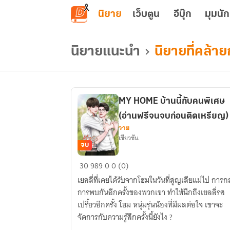
ข้ามไปยังเนื้อหาหลัก
นิยาย
เว็บตูน
อีบุ๊ก
มุมนัก
นิยายแนะนำ
นิยายที่คล้
MY HOME บ้านนี้กับคนพิเศษ
(อ่านฟรีจนจบก่อนติดเหรียญ)
วาย
เซียวซัน
จบ
MY
30
989
0
0 (0)
HOME
เยลลี่ที่เคยได้รับจากโฮมในวันที่สูญเสียแม่ไป การกลับ
บ้าน
การพบกันอีกครั้งของพวกเขา ทำให้นึกถึงเยลลี่รส
นี้
เปรี้ยวอีกครั้ง โฮม หนุ่มรุ่นน้องที่มีผลต่อใจ เขาจะ
กับ
จัดการกับความรู้สึกครั้งนี้ยังไง ?
คน