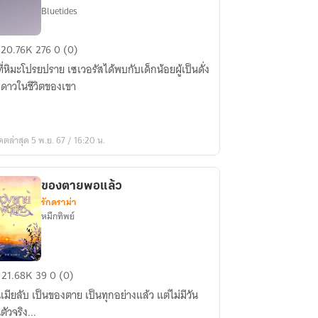
Bluetides
c
20.76K
276
0 (0)
rry
ที่หิมะโปรยปราย เซเวอรัสได้พบกับเด็กน้อยผู้เป็นดั่ง
tter]
ดาวในชีวิตของเขา
tle
ar
)
ดตล่าสุด 5 พ.ย. 67 / 16:20 น.
ของตายพอแล้ว
รักดราม่า
หมึกทิพย์
ง
21.68K
39
0 (0)
ย
นเมียลับ เป็นของตาย เป็นทุกอย่างแล้ว แต่ไม่มีวัน
แล้ว
ตัวจริง...