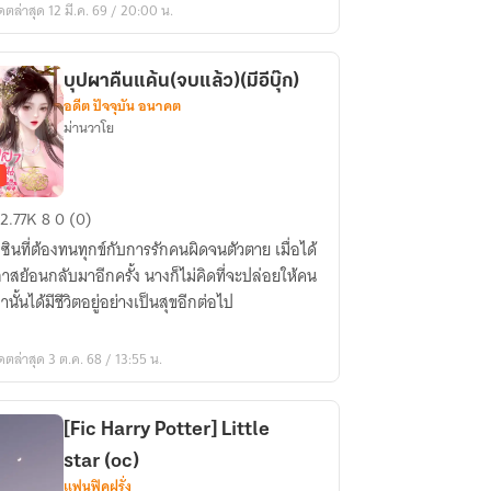
ดตล่าสุด 12 มี.ค. 69 / 20:00 น.
ณ
นฉิง
บุปผาคืนแค้น(จบแล้ว)(มีอีบุ๊ก)
อดีต ปัจจุบัน อนาคต
ม่านวาโย
ปผา
2.77K
8
0 (0)
ซินที่ต้องทนทุกข์กับการรักคนผิดจนตัวตาย เมื่อได้
้น(จบ
าสย้อนกลับมาอีกครั้ง นางก็ไม่คิดที่จะปล่อยให้คน
ว)
านั้นได้มีชีวิตอยู่อย่างเป็นสุขอีกต่อไป
ดตล่าสุด 3 ต.ค. 68 / 13:55 น.
)
[Fic Harry Potter] Little
star (oc)
แฟนฟิคฝรั่ง