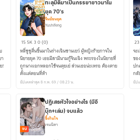
ทะลุมิติมาเป็นภรรยาชาวนาใน
ใจ
ยุค 70's
ตัว
จีนย้อนยุค
ร้า
Yushifeng
ใน
นิ
ทะลุ
คืน
15
5K
3
0 (0)
23
เรื่
มิติ
เจ้
ับ
หลี่ซูซูตื่นขึ้นมาในร่างเฉินซานเยว่ ผู้หญิงร้ายกาจใน
จะเ
โป
มา
ชา
ยา
นิยายยุค 70 เธอมีสามีนามกู้จินเฉิง พระรองในนิยายที่
ของ
เป็น
แห่
ย!
ถูกนางเอกหลอกใช้จนตุยเย่ ส่วนเธอน่ะเหรอ ต้องตาย
ปกค
ภรรยา
ไอ
ตั้งแต่ตอนที่ห้า
กลั
ชาวนา
บีเร
อัปเดตล่าสุด 8 ก.พ. 69 / 08:23 น.
อัปเ
ใน
[a
ยุค
70's
ปฏิเสธหัวใจอย่างไร (มีอี
บุ๊ก+เล่ม) จบแล้ว
ซึ้งกินใจ
เจนนิตา
จบ
ปฏิเสธ