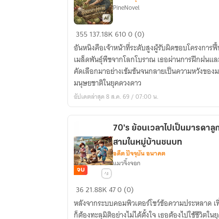
มา
PineNovel
ให้
ข้า
ย้อน
355
137.18K
610
0 (0)
ทำไม?!
เวลา
อันหนิงคือเจ้าหน้าที่ระดับสูงผู้รับผิดชอบโครงการฟื้
สู่
เมล็ดพันธุ์พืชจากโลกโบราณ เธอผ่านการฝึกฝนแล
ยุค
คัดเลือกมาอย่างเข้มข้นจนกลายเป็นความหวังของ
80:นัก
มนุษยชาติในยุคดวงดาว
วิจัย
อัปเดตล่าสุด 8 ส.ค. 69 / 07:00 น.
ตัว
แม่
ขอ
70’s ย้อนเวลาไปเป็นมารดาลู
ทำ
สามในหมู่บ้านชนบท
สวน
อดีต ปัจจุบัน อนาคต
รับ
แมวจิ้งจอก
ใช้
จบ
ชาติ
70’s
36
21.88K
47
0 (0)
ย้อน
หลังจากระบบคอมพิวเตอร์โชว์ข้อความประหลาด เฟิ่
เวลา
ก็ต้องทะลุมิติอย่างไม่ได้ตั้งใจ เธอต้องไปใช้ชีวิตในย