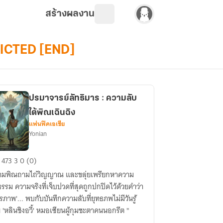
สร้างผลงาน
DICTED [END]
ปรมาจารย์ลัทธิมาร : ความลับ
ใต้พิณเฉินฉิง
แฟนฟิคเอเชีย
Yonian
มาจารย์
473
3
0 (0)
ธิ
ามพิณถามไถ่วิญญาณ และขลุ่ยเพรียกหาความ
ร
ิธรรม ความจริงที่เจ็บปวดที่สุดถูกปกปิดไว้ด้วยคำว่า
ตรภาพ'... พบกับบันทึกความลับที่ยุทธภพไม่มีวันรู้
าม
 'หลินชิงอวี้' หมอเซียนผู้กุมชะตาคนนอกรีต "