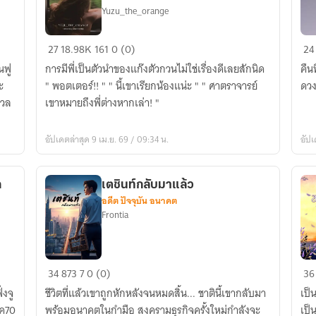
Yuzu_the_orange
[
[Fi
27
18.98K
161
0 (0)
24
Fic
Ha
นฟู
การมีพี่เป็นตัวนำของแก๊งตัวกวนไม่ใช่เรื่องดีเลยสักนิด
คืน
HP
Po
ะ
" พอตเตอร์!! " " นี้เขาเรียกน้องแน่ะ " " ศาตราจารย์
ดวง
|
Lit
มวล
เขาหมายถึงพี่ต่างหากเล่า! "
HarryPotter
st
]
(oc
อัปเดตล่าสุด 9 เม.ย. 69 / 09:34 น.
อัปเ
Hi!
I'm
Potter!
ก
เตชินท์กลับมาแล้ว
อดีต ปัจจุบัน อนาคต
Frontia
เต
ขอ
34
873
7
0 (0)
36
ชิ
ตา
งจู
ชีวิตที่แล้วเขาถูกหักหลังจนหมดสิ้น... ชาตินี้เขากลับมา
เป็
นท์
พอ
ุค70
พร้อมอนาคตในกำมือ สงครามธุรกิจครั้งใหม่กำลังจะ
เป็น