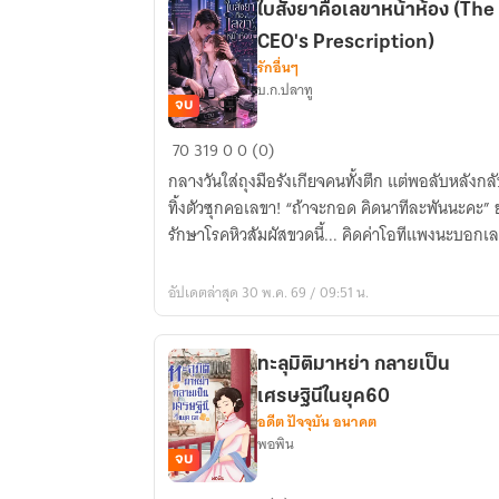
ใบสั่งยาคือเลขาหน้าห้อง (The
CEO's Prescription)
รักอื่นๆ
บ.ก.ปลาทู
จบ
ใบสั่ง
70
319
0
0 (0)
ยา
กลางวันใส่ถุงมือรังเกียจคนทั้งตึก แต่พอลับหลังกล
คือ
ทิ้งตัวซุกคอเลขา! “ถ้าจะกอด คิดนาทีละพันนะคะ” 
เลขา
รักษาโรคหิวสัมผัสขวดนี้... คิดค่าโอทีแพงนะบอกเล
หน้า
ห้อง
อัปเดตล่าสุด 30 พ.ค. 69 / 09:51 น.
(The
CEO's
Prescription)
ทะลุมิติมาหย่า กลายเป็น
เศรษฐินีในยุค60
อดีต ปัจจุบัน อนาคต
พอพิน
จบ
ทะลุ