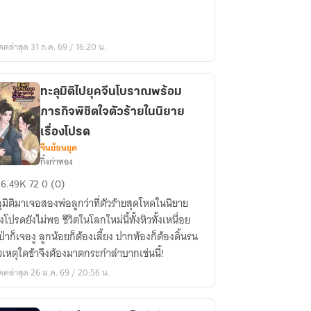
ดตล่าสุด 31 ก.ค. 69 / 16:20 น.
ทะลุมิติไปยุคจีนโบราณพร้อม
ภารกิจพิชิตใจตัวร้ายในนิยาย
เรื่องโปรด
จีนย้อนยุค
กิ้งก่าทอง
ลุ
6.49K
72
0 (0)
ุมิติมาเจอสองพ่อลูกว่าที่ตัวร้ายสุดโหดในนิยาย
องโปรดยังไม่พอ ชีวิตในโลกใหม่นี้ทั้งหิวทั้งเหนื่อย
าป่าก็เจองู ลูกน้อยก็ต้องเลี้ยง ปากท้องก็ต้องดิ้นรน
วเหตุใดข้าจึงต้องมาตกระกำลำบากเช่นนี้!
ราณ
ดตล่าสุด 26 ม.ค. 69 / 20:56 น.
้อม
รกิจ
ิต