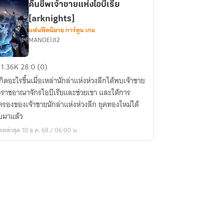
คืนชีพเจ้าชายแห่งไอบีเรีย
[arknights]
แฟนฟิคนิยาย การ์ตูน เกม
ย
MANOEIJI2
ยาย
ชีพ
1.36K
28
0 (0)
อง
า
กิดอะไรขึ้นเมื่อเหล่านักล่าแห่งห่วงลึกได้พบเจ้าชาย
รด
ย
ราชอาณาจักรไอบีเรียและช่วยเขา และใต้การ
ง
รองของเจ้าชายนักล่าแห่งห่วงลึก ยุคทองใหม่ได้
บมาแล้ว
ีย
ดตล่าสุด 10 ธ.ค. 68 / 06:00 น.
rknights]