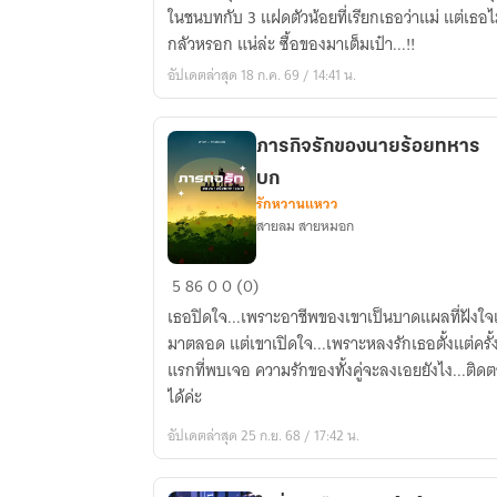
ไป
ในชนบทกับ 3 แฝดตัวน้อยที่เรียกเธอว่าแม่ แต่เธอไ
เป็น
กลัวหรอก แน่ล่ะ ซื้อของมาเต็มเป๋า...!!
มารดา
อัปเดตล่าสุด 18 ก.ค. 69 / 14:41 น.
ลูก
สาม
ใน
ภารกิจรักของนายร้อยทหาร
หมู่บ้าน
บก
ชนบท
รักหวานแหวว
สายลม สายหมอก
ภารกิจ
5
86
0
0 (0)
รัก
เธอปิดใจ...เพราะอาชีพของเขาเป็นบาดแผลที่ฝังใจ
ของ
มาตลอด แต่เขาเปิดใจ...เพราะหลงรักเธอตั้งแต่ครั้
นาย
แรกที่พบเจอ ความรักของทั้งคู่จะลงเอยยังไง...ติด
ร้อย
ได้ค่ะ
ทหาร
อัปเดตล่าสุด 25 ก.ย. 68 / 17:42 น.
บก