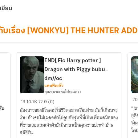
เขียน
ายกับเรื่อง [WONKYU] THE HUNTER AD
END[ Fic Harry potter ]
Dragon with Piggy bubu .
dm//oc
แฟนฟิคฝรั่ง
คุณหมวยกระโปรงแดงง
END[
ปร
20
13
10.7K
72
0 (0)
Fic
ลัท
" ย
น้องสาวของธีโอดอร์ใช้ชีวิตอย่างเรียบง่าย มันก็เกือบจะ
Harry
มา
ยุต
ง่าย ถ้าเธอไม่เผลอตัวไปจูบกับรุ่นพี่ที่เป็นเพื่อนสนิทของ
potter
:
'มิ
พี่ชายเธอแถมเจ้าตัวยังมีฉายาเป็นคุณชายประจำบ้าน
]
คว
โดย
สลิธีริน
Dragon
ลับ