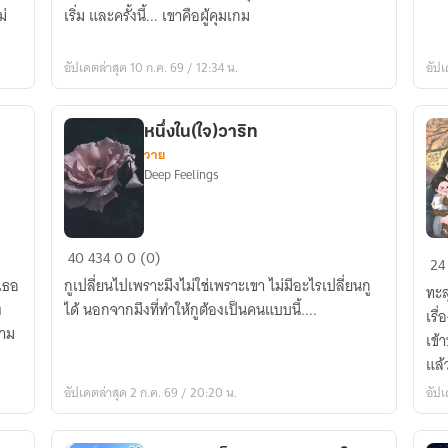
กลับ
ม่
เริ่ม และครั้งนี้... เขาคือผู้คุมเกม
มา
แล้ว
อัปเดตล่าสุด 10 ก.ค. 69 / 12:34 น.
อัปเ
หนึ่งใน(ใจ)วาริท
วาย
Deep Feelings
หนึ่ง
ทะ
40
434
0
0 (0)
24
ใน(ใจ)วาริท
มิติ
เธอ
กูเปลี่ยนไปเพราะมึงไม่ใช่เพราะเขา ไม่มีอะไรเปลี่ยนกู
ทะล
ไป
ง
ได้ นอกจากมึงที่ทำให้กูต้องเป็นคนแบบนี้....
เรื่
ยุค
ตาม
เข้
จีน
แล้
โบ
อัปเดตล่าสุด 2 ก.ค. 69 / 20:20 น.
อัปเ
พร
ภา
พิช