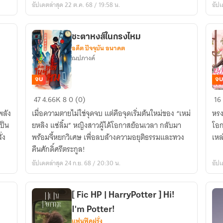
อัปเดตล่าสุด 22 ต.ค. 68 / 19:58 น.
อัปเ
with
ใต้
Piggy
พิ
bubu
เฉิ
ชะตาหงส์ในกรงไหม
.
อดีต ปัจจุบัน อนาคต
dm//oc
ณปภางค์
จบ
จบ
ชะตา
บุ
47
4.66K
8
0 (0)
16
หงส์
คืน
พลัง
เมื่อความตายไม่ใช่จุดจบ แต่คือจุดเริ่มต้นใหม่ของ “เหม่
หรง
ใน
แค
ป็น
ยหลิง แซ่ลิ้ม” หญิงสาวผู้ได้โอกาสย้อนเวลา กลับมา
โอก
กรง
แล้
่ง
พร้อมจี้หยกวิเศษ เพื่อลบล้างความอยุติธรรมและทวง
เหล่
ไหม
(มี
คืนศักดิ์ศรีตระกูล!
อี
อัปเดตล่าสุด 24 ก.ย. 68 / 20:30 น.
อัปเ
บุ๊ก
[ Fic HP | HarryPotter ] Hi!
I'm Potter!
แฟนฟิคฝรั่ง