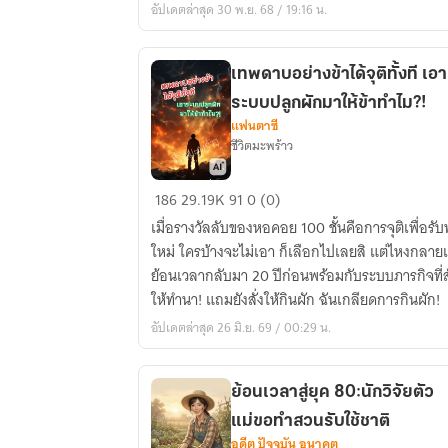
อัปเดตล่าสุด 30 พ.ย. 68 / 19:16 น.
พิเศษ
(อ่าน
ฟรี
เทพดาบอย่างข้าได้จุติทั้งที เอา
จน
ระบบปลูกผักมาให้ข้าทำไม?!
จบ
แฟนตาซี
ก่อน
ชีวิตมะพร้าว
ติด
เหรียญ)
เทพดา
186
29.19K
91
0 (0)
บอ
เมื่อรางวัลลับของหอคอย 100 ชั้นคือการจุติเพื่อรับ
ย่าง
ใหม่ ใครบ้างจะไม่เอา ก็เลือกไปเลยสิ แต่ไหงกลายเ
ข้า
ย้อนเวลากลับมา 20 ปีก่อนพร้อมกับระบบภารกิจที่สั
ได้
ให้ทำนา! แถมยังสั่งให้กินผัก ฉันเกลียดการกินผัก!
จุติ
อัปเดตล่าสุด 26 มิ.ย. 69 / 00:29 น.
ทั้งที
เอา
ระบบ
ย้อนเวลาสู่ยุค 80:นักวิจัยตัว
ปลูก
แม่ขอทำสวนรับใช้ชาติ
ผัก
อดีต ปัจจุบัน อนาคต