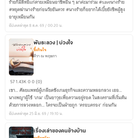
ร้ายก็มีสิทธิ์แก่ตายเหมือนอาชีพอื่น ๆ มาค่ะมาร่วม #saveนางร้าย
ร้าย
#หยุดฆ่านางร้ายก่อนวัยอันควร #นางร้ายก็อยากได้เบี้ยยังชีพผู้สูง
ถ้า
อายุเหมือนกัน
ไม่
อัปเดตล่าสุด 8 ส.ค. 69 / 00:20 น.
ตาย
ก็
เป็น
พันธะลวง | บ่วงใจ
ซึ้งกินใจ
บ้า
คีวา ณ พฤษภา
พันธะ
57
1.43K
0
0 (0)
ลวง
เขา… ศัลยแพทย์ผู้เกลียดชังเกมธุรกิจและความหลอกลวง เธอ…
|
นางพญาผู้ใช้ ‘เกม’ เป็นอาวุธเพื่อความอยู่รอด ในสงครามที่เริ่มต้น
บ่วง
ด้วยการลวงหลอก… ใครจะเป็นฝ่ายถูก ‘ครอบครอง’ ก่อนกัน
ใจ
อัปเดตล่าสุด 25 มิ.ย. 69 / 19:10 น.
เรื่องเล่าของคนข้างบ้าน
ระทึกขวัญ