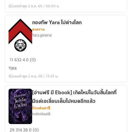
ผู้
อัปเดตล่าสุด 2 ส.ค. 69 / 06:00 น.
บอบบาง
ขอ
เป็น
กองทัพ Yara ไปต่างโลก
สงคราม
แค่
Yara general
ปลา
เค็ม
[นิยาย
กองทัพ
แปล]
11
632
4
0 (0)
Yara
Yara
ไป
อัปเดตล่าสุด 2 พ.ย. 68 / 13:43 น.
ต่าง
โลก
[อ่านฟรี มี Ebook] เกิดใหม่ในวันสิ้นโลกที่
มีแต่เอเลี่ยนเต็มไปหมดอีกแล้ว
รักแฟนตาซี
IndividualB
[อ่าน
29
314
38
0 (0)