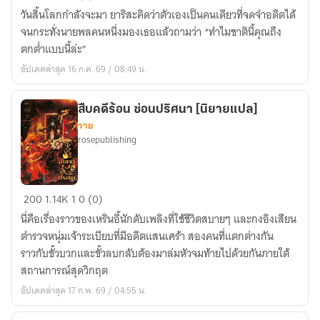
ฟรี
วันสิ้นโลกกำลังจะมา ยาริสะคิดว่าตัวเองเป็นคนเดียวที่จดจำอดีตได้
มี
จนกระทั่งนายพลคนหนึ่งมองเธอแล้วถามว่า “ทำไมชาตินี้คุณถึง
Ebook]
ตกต่ำแบบนี้ล่ะ”
เกิด
อัปเดตล่าสุด 16 ก.ค. 69 / 08:49 น.
ใหม่
ใน
วัน
สืบคดีร้อน ซ่อนปริศนา [นิยายแปล]
วาย
สิ้น
rosepublishing
โลก
ที่
มี
สืบ
แต่
200
1.14K
1
0 (0)
คดี
เอ
นี่คือเรื่องราวของเหรินอี้นักดับเพลิงที่ใช้ชีวิตสบายๆ และกงอิงเสียน
ร้อน
เลี่ยน
ตำรวจหนุ่มเจ้าระเบียบที่มีอดีตแสนเศร้า สองคนที่แตกต่างกัน
ซ่อน
เต็ม
ราวกับขั้วบวกและขั้วลบกลับต้องมาล่มหัวจมท้ายไปด้วยกันภายใต้
ปริศนา
ไป
สถานการณ์สุดวิกฤต
[นิยาย
หมด
อัปเดตล่าสุด 17 ก.พ. 69 / 04:55 น.
แปล]
อีก
แล้ว