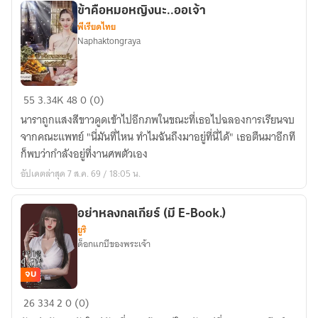
ข้าคือหมอหญิงนะ..ออเจ้า
พีเรียดไทย
Naphaktongraya
ข้า
55
3.34K
48
0 (0)
คือ
นาราถูกแสงสีขาวดูดเข้าไปอีกภพในขณะที่เธอไปฉลองการเรียนจบ
หมอ
จากคณะแพทย์ "นี่มันที่ไหน ทำไมฉันถึงมาอยู่ที่นี่ได้" เธอตืนมาอีกที
หญิง
ก็พบว่ากำลังอยู่ที่งานศพตัวเอง
นะ..ออ
อัปเดตล่าสุด 7 ส.ค. 69 / 18:05 น.
เจ้า
อย่าหลงกลเกียร์ (มี E-Book.)
ยูริ
ด็อกแกบีของพระเจ้า
จบ
อย่า
26
334
2
0 (0)
หลงกล