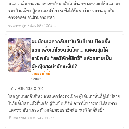
ข้าม
ตนเอง เมื่อกาลเวลาพาเธอย้อนกลับไปท่ามกลางความเปลี่ยนแปลง
กาล
ของบ้านเมือง ผู้คน และหัวใจ เธอจึงได้ค้นพบว่าบางความผูกพัน
อาจรอคอยกันข้ามกาลเวลา
อัปเดตล่าสุด 7 ส.ค. 69 / 10:12 น.
ผมย้อนเวลากลับมาในวันที่เกมเปิดครั้ง
แรก เพื่อแก้ไขวันสิ้นโลก… แต่ดันสุ่มได้
อาชีพลับ “สตรีศักดิ์สิทธิ์” แล้วกลายเป็น
ผู้หญิงสุดน่ารักซะงั้น!?
เกมออนไลน์
ผม
Saiber
ย้อน
51
7.93K
138
0 (0)
เวลา
โลกถูกเกมกลืนกิน มอนสเตอร์ครองเมือง ผู้เล่นเท่านั้นที่สู้ได้ บีตาย
กลับ
ในวันสิ้นโลกแล้วตื่นกลับสู่วันเปิดเซิร์ฟ คราวนี้เขาจะเก่งให้สุดทาง
มา
แต่ความลับ 1,896 ก้าวกลับมอบอาชีพลับ “สตรีศักดิ์สิทธิ์”
ใน
วัน
อัปเดตล่าสุด 7 ส.ค. 69 / 21:24 น.
ที่