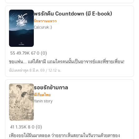
แต่
กุม
พรรักคืน Countdown (มี E-book)
รักหวานแหวว
ประวัติศาสตร์
Calcuruk :)
โลก
พร
55
49.79K
67
0 (0)
รัก
ขอแฟน... แต่ได้สามี แถมใครคนนั้นเป็นอาจารย์และพี่ชายเพื่อน!
คืน
อัปเดตล่าสุด 8 มี.ค. 69 / 12:12 น.
Countdown
(มี
E-
รอยรักข้ามกาล
พีเรียดไทย
book)
Yanin story
รอย
41
1.35K
8
0 (0)
รัก
เพียงออใฝ่ฝันมาตลอด ว่าอยากเห็นสยามในวันวานด้วยตาของ