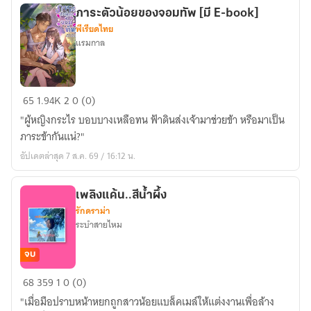
เกม
ภาระตัวน้อยของจอมทัพ [มี E-book]
เปิด
พีเรียดไทย
ครั้ง
แรมกาล
แรก
เพื่อ
แก้ไข
ภาระ
65
1.94K
2
0 (0)
วัน
ตัว
"ผู้หญิงกระไร บอบบางเหลือทน ฟ้าดินส่งเจ้ามาช่วยข้า หรือมาเป็น
สิ้น
น้อย
ภาระข้ากันแน่?"
โลก…
ของ
แต่
อัปเดตล่าสุด 7 ส.ค. 69 / 16:12 น.
จอมทัพ
ดัน
[มี
สุ่ม
E-
เพลิงแค้น..สีน้ำผึ้ง
ได้
รักดราม่า
book]
อาชีพ
ระบำสายไหม
ลับ
“สตรี
จบ
ศักดิ์สิทธิ์”
เพลิง
68
359
1
0 (0)
แล้วก
แค้น..สี
"เมื่อมือปราบหน้าหยกถูกสาวน้อยแบล็คเมล์ให้แต่งงานเพื่อล้าง
ลาย
น้ำ