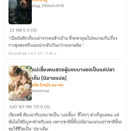
ddgg_690ba3c9018
เรื่อง
23
168
0
0 (0)
เล่า
"เปิดบันทึกเรื่องเล่าจากคนข้างบ้าน ที่จะพาคุณไปพบเจอกับเรื่อง
ของ
ราวสุดสะพรึงและน่ากลัวเกินกว่าจะคาดคิด "
คน
อัปเดตล่าสุด 5 ส.ค. 69 / 11:46 น.
ข้าง
บ้าน
แม่เลี้ยงคนสวยผู้บอบบางขอเป็นแค่ปลา
เค็ม [นิยายแปล]
อดีต ปัจจุบัน อนาคต
Jnovelread
แม่
620
161.19K
173
0 (0)
เลี้ยง
เจียงหลี ต้องมารับบทบาทเป็น ‘แม่เลี้ยง’ ที่ใครๆ ต่างก็ดูแคลน แต่
คน
นั่นไม่ใช่ปัญหาสำหรับเธอ เพราะชาตินี้ตั้งปณิธานแน่วแน่ว่าชาตินี้จะ
สวย
ขอใช้ชีวิตเป็น ‘ปลาเค็ม’