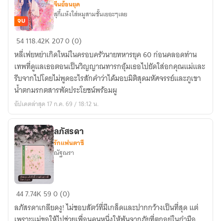
จีนย้อนยุค
สุกี้แห้งใส่หมูสามชั้นเยอะๆเลย
จบ
หลี่
54
118.42K
207
0 (0)
เฟย
หลี่เฟยหย่าเกิดใหม่ในครอบครัวนายทหารยุค 60 ก่อนคลอดท่าน
หย่า
เทพที่ดูแลเธอตอนเป็นวิญญาณทารกอุ้มเธอไปยัดใส่อกคุณแม่และ
เกิด
รีบจากไปโดยไม่พูดอะไรสักคำว่าได้มอบมิติสุดมหัศจรรย์และภูเขา
ใหม่
น้ำตกมรกตสารพัดประโยชน์พร้อมผู
พร้อม
อัปเดตล่าสุด 17 ก.ค. 69 / 18:12 น.
โชค
ลาภ
มหาศาล
ลภัสรดา
รักแฟนตาซี
ใน
ณัฐณรา
ยุค
1960’s
ลภัส
44
7.74K
59
0 (0)
รดา
ลภัสรดาเกลียดงู! ไม่ชอบสัตว์ที่มีเกล็ดและปากกว้างเป็นที่สุด แต่
เพราะแม่ขอให้ไปช่วยเพื่อนคนหนึ่งให้พ้นจากภัยที่ตกอยู่ในกำมือ