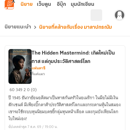
ข้ามไปยังเนื้อหาหลัก
นิยาย
เว็บตูน
อีบุ๊ก
มุมนักเขียน
นิยายแนะนำ
นิยายที่คล้ายกับเรื่อง มาลาปกรณัม
The Hidden Mastermind: เกิดใหม่เป็น
ทาส แต่กุมประวัติศาสตร์โลก
แฟนตาซี
ก็แค่แมว
The
60
349
2
0 (0)
Hidden
ปี 1945 ธันวาย้อนอดีตมาเป็นทาสก้นครัวในอเมริกา ในมือไม่มีเงิน
Mastermind:
สักเซนต์ มีเพียงบิ๊กดาต้าประวัติศาสตร์โลกและกระดานหุ้นในสมอง
เกิด
เขาจะใช้ระบบทุนนิยมบดขยี้กลุ่มทุนหน้าเลือด และกุมบังเหียนโลก
ใหม่
ใบใหม่เอง!
เป็น
อัปเดตล่าสุด 7 ส.ค. 69 / 19:00 น.
ทาส