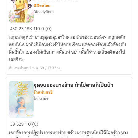
พีเรียดไทย
Bloodyflora
[E-
450
23.18K
110
0 (0)
book
นฤมลหลุดเข้ามาอยู่ยุคอยุธยาในความฝันของเธอหลังจากถูกผลัก
จบ
ตกบันได มาถึงก็มีคนเร่งเร้าให้ออกเรือน แต่ออกเรือนแล้วต้องดับ
แล้ว]อ
ดิ้นสิ้นใจ เธอคงไม่เลือกทางนั้นแน่ อย่างนั้นก็ร่ำรวยเลี้ยงตัวเองไป
โยธ
เลยสิคะ
ยา
อัปเดตล่าสุด 2 ก.ค. 69 / 17:33 น.
จะ
มี
ห้าง
จุดจบของนางร้าย ถ้าไม่ตายก็เป็นบ้า
รักแฟนตาซี
สรรพ
โลกีบาบา
สินค้า
แล้ว
หนา
จุดจบ
ออ
39
529
1
0 (0)
ของ
เจ้า
เธอต้องการปฏิรูปวงการนางร้าย สร้างมาตรฐานใหม่ให้โลกรู้ว่า นาง
นาง