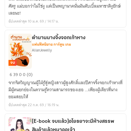
ศัตรู แม่บอกว่าไม่ใช่งู แต่เป็นพญานาคนั่นมันดับเบิ้ลมหาชาติงูยักษ์
เลยนะ!
อัปเดตล่าสุด 10 ม.ค. 69 / 14:17 น.
ตำนานนางจิ้งจอกเก้าหาง
แฟนฟิคนิยาย การ์ตูน เกม
AlianJewelly
จบ
ตำนาน
6
39
0
0 (0)
นาง
จากจิตวิญญาณผู้ใฝ่รู้สู่หญิงสาวผู้สูงศักดิ์และปีศาจจิ้งจอกเก้าหางที่
จิ้งจอก
มีผู้คนยกย่องในความรู้ความสามารถของเธอ ...เพียงผู้เดียวที่นาง
เก้า
ยอมสยบให้
หาง
อัปเดตล่าสุด 22 ก.ค. 69 / 16:19 น.
[E-book จบแล้ว]อโยธยาจะมีห้างสรรพ
สินค้าแล้วหนาออเจ้า