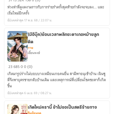
31
13.52K
158
0 (0)
คา
ลักษณ์
ท่วงท่าที่ดูงดงามราวกับการร่ายรำครั้งสุดท้ายกำลังจะจบลง... และ
เงะ
ซัป
เริ่มใหม่อีกครั้ง
ได้
พอร์ต
อัปเดตล่าสุด 17 พ.ย. 68 / 22:07 น.
นะ
ที่ไหน
)
เขา
ใช้
(มีอีบุ๊ค)ย้อนเวลาพลิกชะตาเกอหม้ายลูก
กัน
ติด
แบบ
วาย
เอี้ยนหงษ์
นี้
[MHA]
(มี
23
685
0
0 (0)
อี
เกิดมารูปร่างไม่บอบบางเหมือนเกอคนอื่น สามีพาอนุเข้าบ้าน เฉินซู
บุ๊ค)ย้อน
ลี่จึงพาบุตรชายกลับบ้านเดิม และเหตุการณ์ที่เปลี่ยนโชคชะตาก็เกิด
เวลา
ขึ้น
พลิก
อัปเดตล่าสุด 6 เม.ย. 69 / 08:27 น.
ชะ
ตา
เก
เกิดใหม่ครานี้ ข้าไม่ขอเป็นสตรีร้ายกาจ
จีนย้อนยุค
อ