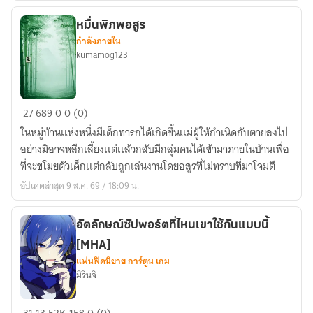
Hokage
(
หมื่นพิภพอสูร
แฟน
กำลังภายใน
ฟิค
kumamog123
แปล
:
ฉัน
หมื่น
27
689
0
0 (0)
คิด
พิภพ
ในหมู่บ้านเเห่งหนึ่งมีเด็กทารกได้เกิดขึ้นเเม่ผู้ให้กำเนิดกับตายลงไป
ว่า
อสูร
อย่างมิอาจหลีกเลี้ยงเเต่เเล้วกลับมีกลุ่มคนได้เข้ามาภายในบ้านเพื่อ
ฉัน
ที่จะขโมยตัวเด็กเเต่กลับถูกเล่นงานโดยอสูรที่ไม่ทราบที่มาโจมตี
เลี้ยง
ดู
อัปเดตล่าสุด 9 ส.ค. 69 / 18:09 น.
เด็ก
คน
อัตลักษณ์ซัปพอร์ตที่ไหนเขาใช้กันแบบนี้
นี้
[MHA]
ให้
แฟนฟิคนิยาย การ์ตูน เกม
กลาย
มิรินจิ
เป็น
โฮ
อัต