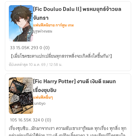
]
Bound
[Fic Douluo Dalu ll] พรหมยุทธ์จ้าวยล
heart
จันทรา
แฟนฟิคนิยาย การ์ตูน เกม
บุรุษง่วงนอน
[Fic
33
15.05K
293
0 (0)
Douluo
【เมื่อโชคชะตาแปรเปลี่ยนทุกสรรพสิ่งจะเกิดสิ่งใดขึ้นกัน?】
Dalu
อัปเดตล่าสุด 10 ม.ค. 69 / 12:58 น.
ll]
พรหม
ยุทธ์
[Fic Harry Potter] งานดี เงินดี แผนก
จ้าว
เรื่องซุบซิบ
ยล
แฟนฟิคอื่นๆ
junibyo
จันทรา
[Fic
105
16.55K
324
0 (0)
Harry
เรื่องซุบซิบ…มักมาจากเรา ความลับเขาเรารู้หมด ทุกเรื่อง ทุกสิ่ง ทุก
Potter]
อย่างย่อมมีค่าใช้จ่าย ???:เห้~รูปริดเดิ้ลราคา 3 เกลเลียนมีใครสนใจ