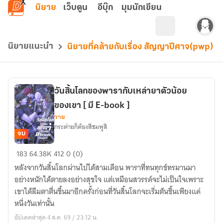
ข้ามไปยังเนื้อหาหลัก
นิยาย
เว็บตูน
อีบุ๊ก
มุมนักเขียน
นิยายแนะนำ
นิยายที่คล้ายกับเรื่อง สัญญาปีศาจ(pwp)
วันสิ้นโลกของพารากับเหล่ายาตัวน้อย
ของเขา [ มี E-book ]
วาย
กระต่ายก็ต้องสีชมพูสิ
จบ
วัน
183
64.38K
412
0 (0)
สิ้น
หลังจากวันสิ้นโลกผ่านไปได้สามเดือน พาราที่ทนทุกข์ทรมานมา
โลก
อย่างหนักได้ตายลงอย่างสุขใจ แต่เหมือนสวรรค์จะไม่เป็นใจเพราะ
ของ
เขาได้ลืมตาตื่นขึ้นมาอีกครั้งก่อนที่วันสิ้นโลกจะเริ่มต้นขึ้นเพียงแค่
พารา
หนึ่งวันเท่านั้น
กับ
อัปเดตล่าสุด 4 ส.ค. 69 / 23:12 น.
เหล่า