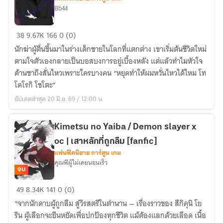
Bb44
[
38
9.67K
166
0 (0)
MHA
นักฆ่าผู้ตื่นขึ้นมาในร่างเด็กชายในโลกที่แตกต่าง เขาเริ่มต้นชีวิตใหม่
]
ตามใจตัวเองกลายเป็นบอสบงการอยู่เบื้องหลัง แต่แล้วทำไมหัวใจ
My
ด้านชาถึงสั่นไหวเพราะใครบางคน “หยุดทำให้ผมหวั่นไหวได้ไหม โท
Destiny,
โดโรกิ โชโตะ”
My
อัปเดตล่าสุด 20 มิ.ย. 69 / 12:00 น.
Choices
(Oc
x
Kimetsu no Yaiba / Demon slayer x
Todoroki)
oc | เสาหลักที่ถูกลืม [fanfic]
-
แฟนฟิคนิยาย การ์ตูน เกม
คุณพีผู้ไม่เคยนอนเร็ว
Yaoi
จบ
Kimetsu
49
8.34K
141
0 (0)
no
“จากนักดาบผู้ถูกลืม สู่วีรสตรีในตำนาน — เรื่องราวของ สึกิคุนิ โย
Yaiba
ริน ผู้เลือกจะยืนหยัดเพื่อปกป้องทุกชีวิต แม้ต้องแลกด้วยเลือด เนื้อ
/