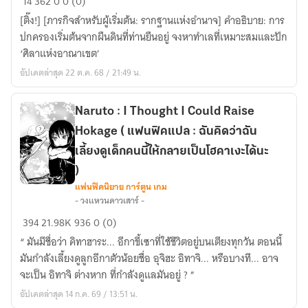
14
362
0
0 (0)
ลอร์ด
เรื่อง
[ติ๊ง!] [ภารกิจสำหรับผู้เริ่มต้น: รากฐานแห่งอำนาจ] คำอธิบาย: การ
ผู้
หลัก
ปกครองเริ่มต้นจากผืนดินที่ท่านยืนอยู่ จงหาทำเลที่เหมาะสมและปัก
สร้าง
1
‘ศิลาแห่งอาณาเขต’
ปี
อัปเดตล่าสุด 22 ต.ค. 68 / 21:49 น.
เนี่ย
นะ
Naruto : I Thought I Could Raise
Hokage ( แฟนฟิคแปล : ฉันคิดว่าฉัน
เลี้ยงดูเด็กคนนี้ให้กลายเป็นโฮคาเงะได้นะ
)
แฟนฟิคนิยาย การ์ตูน เกม
Naruto
- วงแหวนดาวเสาร์ -
:
394
21.98K
936
0 (0)
I
“ มันมีชื่อว่า คิทาฮาระ... อีกาขี้เซาที่ใช้ชีวิตอยู่บนเตียงทุกวัน ตอนนี้
Thought
มันกำลังเลี้ยงดูลูกอีกาตัวน้อยชื่อ อุจิฮะ อิทาจิ... หรือบางที... อาจ
I
จะเป็น อิทาจิ ต่างหาก ที่กำลังดูแลมันอยู่ ? ”
Could
Raise
อัปเดตล่าสุด 14 ก.ค. 69 / 13:51 น.