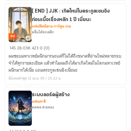
เป็น
ศิษย์
[ END ] JJK : เกิดใหม่ในตระกูลเซนอิง
ดี
ก่อนเนื้อเรื่องหลัก 1 ปี เนี่ยนะ
เด่น
แฟนฟิคนิยาย การ์ตูน เกม
คลื่นใต้ทะเลลึก
จบ
[
145
28.03K
423
0 (0)
END
ผมชอบมหาเวทย์ผนึกมารนะแต่ก็ไม่ได้ถึงขนาดที่อ่านใหม่หลายรอบ
]
จำได้ทุกรายละเอียด แล้วทำไมผมถึงได้มาเกิดใหม่ในโลกมหาเวทย์
JJK
ผนึกมารได้เนี่ย แถมตระกูลเซนอิงเนี่ยนะ
:
อัปเดตล่าสุด 12 เม.ย. 69 / 20:22 น.
เกิด
ใหม่
ใน
ระบบลอร์ดผู้สร้าง
แฟนตาซี
ตระกูล
ทศพล สายทอง
เซน
อิง
ก่อน
ระบบ
เนื้อ