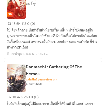
หวงตี้ny
หม้าย
ลูก
จบ
ติด
เกิด
73
15.6K
118
0 (0)
ใหม่
ไป๋เจียหลีกลายเป็นตัวร้ายในนิยายเรื่องหนึ่ง หนำซ้ำยังต้องอยู่ใน
ครา
ฐานะภรรยาของเสิ่นโหว ลำพังแค่รับมือกับเรื่องไม่คาดฝันในแต่ละ
นี้
วันก็เหนื่อยจะแย่ เพราะฉะนั้นถ้านางเอกกับพระเอกจะรักกัน ก็ช่าง
ข้า
หัวพวกเขาเถิด!
ไม่
อัปเดตล่าสุด 19 พ.ค. 69 / 15:24 น.
ขอ
เป็น
สตรี
Danmachi : Gathering Of The
ร้ายกาจ
Heroes
แฟนฟิคนิยาย การ์ตูน เกม
AutumShade
Danmachi
32
10.42K
260
0 (0)
:
ในวันที่เด็กหนุ่มผู้ใฝ่ฝันอยากจะเป็นฮีโร่ได้วิ่งหนี มิโนทอร์ นอกจาก