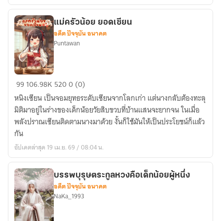
ยา
ตัว
แม่ครัวน้อย ยอดเซียน
อดีต ปัจจุบัน อนาคต
น้อย
Puntawan
ของ
เขา
[
แม่
มี
99
106.98K
520
0 (0)
ครัว
E-
หนิงเซียน เป็นจอมยุทธระดับเซียนจากโลกเก่า แต่นางกลับต้องทะลุ
น้อย
book
มิติมาอยู่ในร่างของเด็กน้อยวัยสิบขวบที่บ้านแสนจะยากจน ในเมื่อ
ยอด
]
พลังปราณเซียนติดตามนางมาด้วย งั้นก็ใช้มันให้เป็นประโยชน์ก็แล้ว
เซียน
กัน
อัปเดตล่าสุด 19 เม.ย. 69 / 08:04 น.
บรรพบุรุษตระกูลหวงคือเด็กน้อยผู้หนึ่ง
อดีต ปัจจุบัน อนาคต
NaKa_1993