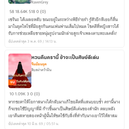
รึ
RavenGrey
Kimetsu
ยัง?
58
18.64K
518
0 (0)
No
เซรินะ ได้เผลอหลับ ขณะอยู่ในระหว่างพิธีร่ายรำ รู้ตัวอีกทีเธอก็ตื่น
Yaiba
มาในยุคไทโชที่มีอสูรกินคนเพ่นพ่านเต็มไปหมด โชคดีที่หญิงสาวได้
:
รับการช่วยเหลือชายหนุ่มรูปงามนักล่าอสูรเจ้าเพลงดาบทะเลคลั่ง!
The
อัปเดตล่าสุด 3 พ.ค. 69 / 14:13 น.
Breath
of
Water
หวนคืนครานี้ ข้าจะเป็นศิษย์ดีเด่น
(Tomioka
จีนย้อนยุค
Giyu
สิบสง่าคว้าฝัน
x
Oc)
จบ
ลม
หวน
10
1.09K
3
0 (0)
หายใจ
คืน
หากชะตาให้โอกาสนางได้กลับมาแก้ไขอดีตที่แสนบอบช้ำ ครานี้นาง
แห่ง
ครา
ก็จะขอใช้ปัญญาที่มี ก้าวขึ้นมาเป็นศิษย์ดีเด่นของสำนัก ตลบหลัง
วารี
นี้
เอาคืนสหายสองหน้าผู้นั้นให้ชดใช้กับสิ่งที่ทำกับนางเอาไว้ให้สาสม
ข้า
อัปเดตล่าสุด 10 มิ.ย. 69 / 05:51 น.
จะ