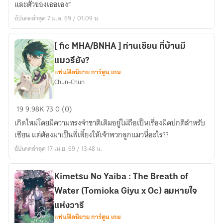
และตัวของเธอเอง”
Demon
อัปเดตล่าสุด 7 ม.ค. 69 / 01:09 น.
slayer
x
oc
[ fic MHA/BNHA ] ท่านเซียน ที่บ้านมี
|
แมวรึยัง?
เสา
แฟนฟิคนิยาย การ์ตูน เกม
Chun-Chun
หลัก
ที่
[
ถูก
19
9.98K
73
0 (0)
fic
ลืม
เกิดใหม่โดยมีความทรงจำชาติเดิมอยู่ไม่ถือเป็นเรื่องผิดปกติสำหรับ
MHA/BNHA
[fanfic]
เซียน แต่ต้องมาเป็นพี่เลี้ยงให้เจ้าพวกลูกแมวนี่อะไร??
]
อัปเดตล่าสุด 17 เม.ย. 69 / 13:48 น.
ท่าน
เซียน
ที่
Kimetsu No Yaiba : The Breath of
บ้าน
Water (Tomioka Giyu x Oc) ลมหายใจ
มี
แห่งวารี
แมว
แฟนฟิคนิยาย การ์ตูน เกม