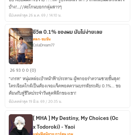
งาน
บ้าง!…//ตะโกนบอกกลุ่มสาวๆ
ดี
อัปเดตล่าสุด 26 ม.ค. 69 / 14:10 น.
เงิน
ดี
แผนก
ชีวิต 0.1% ของผม มันไม่ง่ายเลย
ตลก-ขบขัน
เรื่อง
ColaDream77
ซุบซิบ
ชีวิต
26
93
0
0 (0)
0.1%
"เกรท" หนุ่มหล่อเบ้าหน้าฟ้าประทาน ผู้พกออร่าความซวยขั้นสุด!
ของ
ใครเฉียดใกล้เป็นต้องเจอแจ็คพอตความบรรลัยระดับ 0.1%... ขอ
ผม
ต้อนรับสู่ชีวิตประจำวันสุดพิลึกของเขา!
มัน
อัปเดตล่าสุด 19 มิ.ย. 69 / 20:35 น.
ไม่
ง่าย
เลย
[ MHA ] My Destiny, My Choices (Oc
x Todoroki) - Yaoi
แฟนฟิคนิยาย การ์ตูน เกม