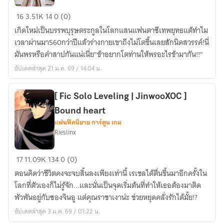
บรรพบุรุษ
16
3.51K
14
0 (0)
ตระกูล
เกิดใหม่เป็นบรรพบุรุษตระกูลในโลกแสนแฟนตาซีเทพยุทธแต้ทำไม
หวง
เวลาผ่านมา560กว่าปีแล้วร่างกายเขาถึงไม่โตขึ้นเลยสักนิดสวรรค์!นี่
คือ
มันพรหรือคำสาปกันแน่เนี่ย"ข้าอยากโตท่านให้พรอะไรข้ามากัน!!"
เด็ก
อัปเดตล่าสุด 21 ม.ค. 69 / 14:04 น.
น้อย
ผู้
หนึ่ง
[ Fic Solo Leveling | JinwooXOC ]
Bound heart
แฟนฟิคนิยาย การ์ตูน เกม
Rieslinx
[
17
11.09K
134
0 (0)
Fic
ตอนคิดว่าชีวิตคงจะจบสิ้นลงเพียงเท่านี้ เรเชลได้ตื่นขึ้นมาอีกครั้งใน
Solo
โลกที่ตัวเองก็ไม่รู้จัก...และนั่นเป็นจุดเริ่มต้นที่ทำให้เธอต้องมาติด
Leveling
พัวพันอยู่กับซองจินอู แต่คุณราชาเงาน่ะ ช่วยหยุดคลั่งรักได้มั้ย!?
|
อัปเดตล่าสุด 3 ม.ค. 69 / 01:22 น.
JinwooXOC