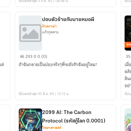
อัปเดตล่าสุด 5 ก.ค. 69 / 08:48 น.
อัปเ
ระ
ปฏิ
กา
ปอบตัวร้ายกับนายหมอผี
รักดราม่า
แก้วกุหลาบ
จบ
ปอบ
ภา
46
293
0
0 (0)
35
ตัว
พิเ
แต่
ถ้าฉันกลายเป็นปอบจริงๆพี่จะยังรักฉันอยู่ไหม?
เมื
ร้าย
:
ลคิ
กับ
สม็
ดิน
นาย
อก
อย่
หมอผี
เยื
อัปเดตล่าสุด 10 มิ.ย. 69 / 13:13 น.
อัปเ
ดิน
แด
So
2099 AI: The Carbon
Protocol (รหัสกู้โลก 0.0001)
วิทยาศาสตร์