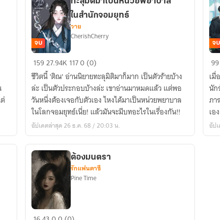
ทะลุมิติมาเป็นหน่วยพยาบาล
เส้น
ในสำนักจอมยุทธ์
ท่าน
วาย
ประธาน
CherishCherry
[มี
จบ
จบ
E-
ทะลุ
ย้
159
27.94K
117
0 (0)
99
book]
มิติ
เว
ชีวิตนี้ 'ติณ' อ่านนิยายทะลุมิติมาก็มาก เป็นตัวร้ายบ้าง
เมื
มา
ไป
น
ล่ะ เป็นตัวประกอบบ้างล่ะ เขาอ่านมาหมดแล้ว แต่พอ
นัก
เป็น
เป็
ต่
วันหนึ่งต้องเจอกับตัวเอง ไหงได้มาเป็นหน่วยพยาบาล
ภารก
หน่วย
ป๋า
ในโลกจอมยุทธ์เนี่ย! แล้วมันจะมีบทอะไรในเรื่องกัน!!
เอง
พยาบาล
ต้น
อัปเดตล่าสุด 26 ธ.ค. 68 / 20:03 น.
อัปเ
ใน
ร้อ
สำนัก
ล้
จอม
ต้องมนตรา
ยุทธ์
รักแฟนตาซี
Pine Time
ต้อง
16
43
0
0 (0)