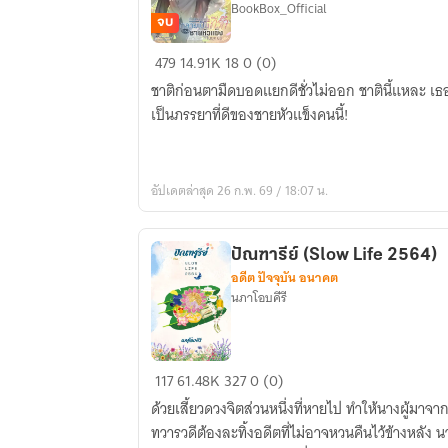
BookBox_Official
จบ
[จบ]
479
14.91K
18
0 (0)
เกิด
ชาติก่อนตามืดบอดแยกดีชั่วไม่ออก ชาตินี้แหละ เธ
ใหม่
เป็นภรรยาที่ดีของชายหัวแข็งคนนี้!
อีก
ครั้ง
กลาย
อัปเดตล่าสุด 26 ก.พ. 69 / 18:07 น.
เป็น
ที่รัก
ของ
ปัณฑารีย์ (Slow Life 2564)
ชาย
อดีต ปัจจุบัน อนาคต
หัว
นภาโอบคีรี
แข็ง
ใน
ยุค
ปัณฑา
117
61.48K
327
0 (0)
80
รีย์
ด้วยเสี้ยวดวงจิตส่วนหนึ่งที่หายไป ทำให้นางผู้มาจา
(Slow
ทวารวดีต้องละทิ้งอดีตที่ไม่อาจหวนคืนไว้ข้างหลัง น
Life