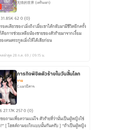
无情的世界 (เหรินเยา)
อน
31.85K
62
0 (0)
ลา
รอดเดียวของ'เมิ่งถิง'เมื่อเขาได้กลับมามีชีวิตอีกครั้ง
นก็คือการช่วยเหลือน้องชายของตัวร้ายมาจากเงื้อม
น
ของคนตระกูลเมิ่งให้ได้เสียก่อน
รยา
วสวน
ดตล่าสุด 28 ก.ค. 69 / 09:15 น.
ง
ย
ภารกิจพิชิตตัวร้ายในวันสิ้นโลก
วาย
ยาย
C.แมวปีศาจ
รกิจ
6
27.17K
257
0 (0)
ิต
ขอถามเพื่อความแน่ใจ ตัวร้ายที่ว่านั่นเป็นผู้หญิงใช่
?” [ โฮสต์ถามอะไรแบบนั้นกันครับ ] “ถ้าเป็นผู้หญิง
ย