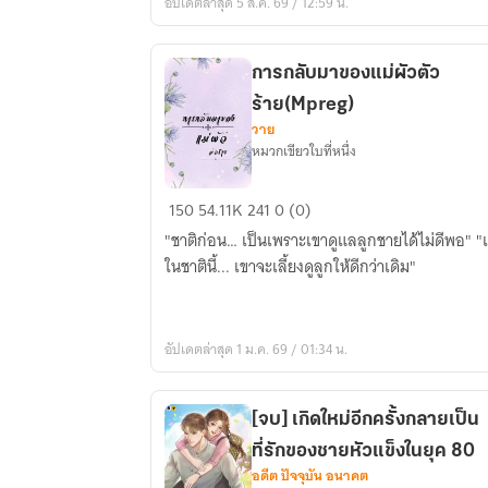
อัปเดตล่าสุด 5 ส.ค. 69 / 12:59 น.
of
Naruto
[นิยาย
การกลับมาของแม่ผัวตัว
แปล]
ร้าย(Mpreg)
วาย
หมวกเขียวใบที่หนึ่ง
การก
150
54.11K
241
0 (0)
ลับ
"ชาติก่อน… เป็นเพราะเขาดูแลลูกชายได้ไม่ดีพอ" "
มา
ในชาตินี้... เขาจะเลี้ยงดูลูกให้ดีกว่าเดิม"
ของ
แม่
ผัว
อัปเดตล่าสุด 1 ม.ค. 69 / 01:34 น.
ตัว
ร้าย(Mpreg)
[จบ] เกิดใหม่อีกครั้งกลายเป็น
ที่รักของชายหัวแข็งในยุค 80
อดีต ปัจจุบัน อนาคต