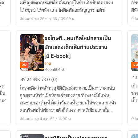
ลุด
เผชิญชะตากรรมพลิกผันมาอยู่ในร่างเด็กสิบสองขวบ
ก็พ
เจ้า
ใน
ไร้วรยุทธ์ ไร้พลัง แถมยังติดพันธะสัญญาขายตัว!
ตีลั
ตาย
วัน
อัปเดตล่าสุด 26 ธ.ค. 68 / 09:09 น.
อัปเ
แน่
สิ้น
(มี
โล
E-
ขอโทษที...ผมเกิดใหม่กลายเป็น
BOOK)
นักแสดงเด็กเส้นท่านประธาน
[มี E-book]
วาย
จบ
จบ
MoonlitMist
ขอโทษ
ผ่า
43
49
24.49K
78
0 (0)
ที...ผม
ฟ้า
ละ
เกิ
ใครจะคิดว่าหลังทะลุมิติอัณณ์จะกลายเป็นดาราตกอับ
เกิด
๒
ป็น
ช่า
ถูกตราหน้าว่าเมียน้อยเจ้าของค่าย?ก็เพราะไอ้แฟน
ใหม่
วิ
อกมา
เปิ
เฮงซวยของร่างนี้ คิดว่าฉันคนนี้จะยอมให้พวกแกกดหัว
กลาย
วาห
ต่อหรือต่อให้ต้องขายตัวก็ต้องราคาพรีเมียมเท่านั้น จำ
เป็น
สะ
เอาไว้
อัปเดตล่าสุด 4 ส.ค. 69 / 14:00 น.
อัปเ
นัก
ก๊า
แสดง
เด็ก