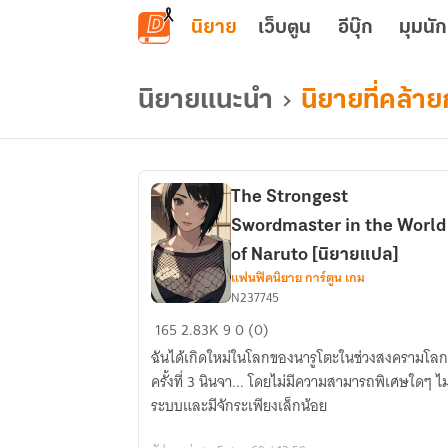
ข้ามไปยังเนื้อหาหลัก
นิยาย
เว็บตูน
อีบุ๊ก
มุมนัก
นิยายแนะนำ
นิยายที่คล้า
The Strongest
Swordmaster in the World
of Naruto [นิยายแปล]
แฟนฟิคนิยาย การ์ตูน เกม
N237745
The
165
2.83K
9
0 (0)
Strongest
ฉันได้เกิดใหม่ในโลกของนารูโตะในช่วงสงครามโลก
Swordmaster
ครั้งที่ 3 นินจา... โดยไม่มีความสามารถพิเศษใดๆ ไม
in
ระบบและมีจักระเพียงเล็กน้อย
the
World