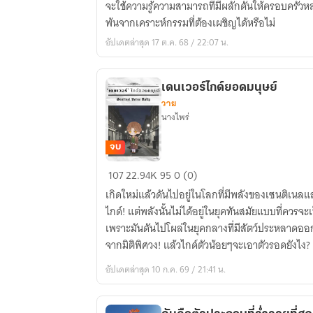
จะใช้ความรู้ความสามารถที่มีผลักดันให้ครอบครัวห
2564)
พ้นจากเคราะห์กรรมที่ต้องเผชิญได้หรือไม่
อัปเดตล่าสุด 17 ต.ค. 68 / 22:07 น.
เดนเวอร์ไกด์ยอดมนุษย์
วาย
นางไพร่
จบ
เดนเวอร์
107
22.94K
95
0 (0)
ไกด์
เกิดใหม่แล้วดันไปอยู่ในโลกที่มีพลังของเซนติเนลแ
ยอด
ไกด์! แต่พลังนั้นไม่ได้อยู่ในยุคทันสมัยแบบที่ควรจะเ
มนุษย์
เพราะมันดันไปโผล่ในยุคกลางที่มีสัตว์ประหลาดอ
จากมิติพิศวง! แล้วไกด์ตัวน้อยๆจะเอาตัวรอดยังไง?
อัปเดตล่าสุด 10 ก.ค. 69 / 21:41 น.