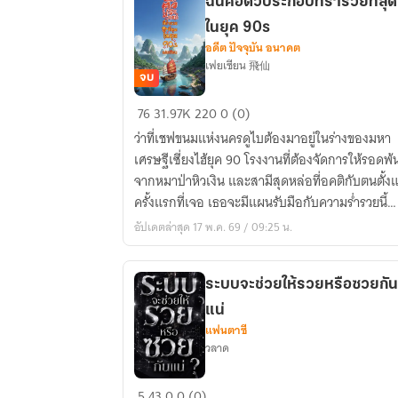
ฉันคือตัวประกอบที่ร่ำรวยที่สุด
ในยุค 90s
อดีต ปัจจุบัน อนาคต
เฟยเซียน 飛仙
จบ
ฉัน
76
31.97K
220
0 (0)
คือ
ว่าที่เชฟขนมแห่งนครดูไบต้องมาอยู่ในร่างของมหา
ตัวประกอบ
เศรษฐีเซี่ยงไฮ้ยุค 90 โรงงานที่ต้องจัดการให้รอดพ้
ที่
จากหมาป่าหิวเงิน และสามีสุดหล่อที่อคติกับตนตั้งแ
ร่ำรวย
ครั้งแรกที่เจอ เธอจะมีแผนรับมือกับความร่ำรวยนี้
ที่สุด
อย่างไร!
อัปเดตล่าสุด 17 พ.ค. 69 / 09:25 น.
ใน
ยุค
90s
ระบบจะช่วยให้รวยหรือซวยกัน
แน่
แฟนตาซี
วลาด
ระบบ
5
43
0
0 (0)