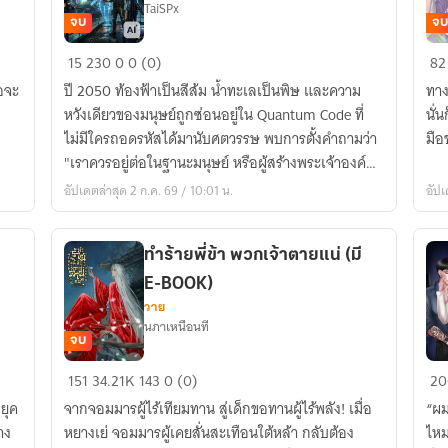
TaiSPx
จบ
จบ
2099
ย้
15
230
0
0 (0)
82
AI:
เว
อจะ
ปี 2050 ท้องฟ้าเป็นสีส้ม น้ำทะเลเป็นพิษ และความ
ทาง
The
มา
หวังเดียวของมนุษย์ถูกซ่อนอยู่ใน Quantum Code ที่
นั่
Carbon
เป็
ไม่มีใครถอดรหัสได้มานับศตวรรษ พบการตั้งคำถามว่า
มือ
Protocol
ภร
"เราควรอยู่ต่อในฐานะมนุษย์ หรือผู้สร้างพระเจ้าองค์
(รหัส
ชา
ใหม่"
อัปเดตล่าสุด 2 ก.ค. 69 / 10:01 น.
อัปเ
กู้
ขอ
โลก
ตัว
0.0001)
ร้า
ทำร้ายพี่ข้า พวกเจ้าตายแน่ (มี
ใน
E-BOOK)
นิ
วาย
นภาเหนือนที
จบ
ทำร้าย
ภา
151
34.21K
143
0 (0)
20
พี่
พิช
กยุค
จากจอมมารผู้ไร้เทียมทาน สู่เด็กขอทานผู้ไร้พลัง! เมื่อ
“ผม
ข้า
ตัว
าง
หยางเย่ จอมมารผู้เคยสั่นสะเทือนใต้หล้า กลับต้อง
ไหม
พวก
ร้า