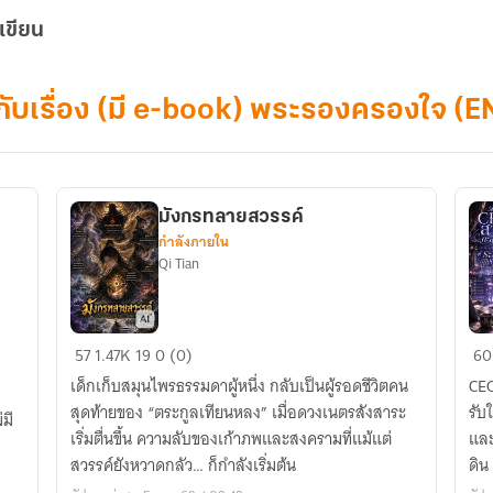
เขียน
ยกับเรื่อง (มี e-book) พระรองครองใจ (E
มังกรทลายสวรรค์
กำลังภายใน
Qi Tian
มังกร
CE
57
1.47K
19
0 (0)
60
ทลาย
สา
เด็กเก็บสมุนไพรธรรมดาผู้หนึ่ง กลับเป็นผู้รอดชีวิตคน
CEO
สวรรค์
ทะ
สุดท้ายของ “ตระกูลเทียนหลง” เมื่อดวงเนตรสังสาระ
รับ
่มี
มิติ
เริ่มตื่นขึ้น ความลับของเก้าภพและสงครามที่แม้แต่
และ
มา
สวรรค์ยังหวาดกลัว… ก็กำลังเริ่มต้น
ดิน
กับ