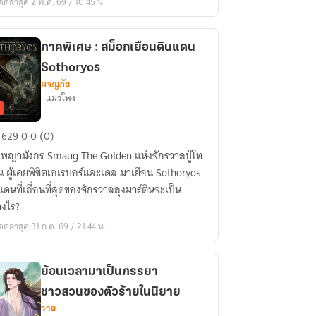
ดตล่าสุด 2 พ.ค. 69 / 10:45 น.
บบ
บัติ
ร
ภาคพิเศษ : สม็อกเยือนดินแดน
Sothoryos
ผจญภัย
_แมวโพง_
ค
629
0
0 (0)
ศษ
่อพญามังกร Smaug The Golden แห่งจักรวาลปู่โท
น ผู้เคยพิชิตเอเรบอร์และเดล มาเยือน Sothoryos
แดนที่เถื่อนที่สุดของจักรวาลลุงมาร์ตินจะเป็น
างไร?
อน
ดตล่าสุด 31 ก.ค. 69 / 21:44 น.
น
thoryos
ย้อนเวลามาเป็นภรรยา
ชาวสวนของตัวร้ายในนิยาย
วาย