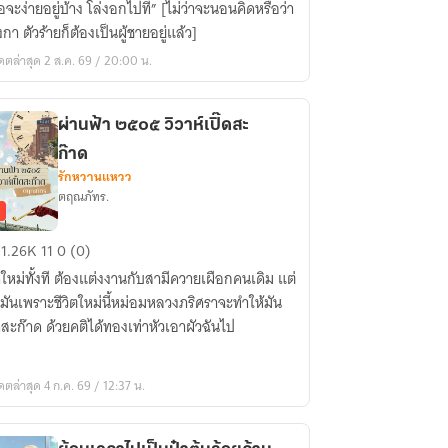
อจะง่ายอยู่บ้าง โล่งอกไปที” [ไม่ว่าจะนอนคิดหรือว่า
งกา ตัวร้ายก็ต้องเป็นผู้ชายอยู่แล้ว]
ดตล่าสุด 2 ส.ค. 69 / 20:00 น.
ก
ผ่านฟ้า ๒๕๐๕ วิวาห์เปิ๊ดสะ
ก๊าด
รักหวานแหวว
ตฤณภัทร.
น
1.26K
11
0 (0)
ดใหม่ทั้งที ต้องแต่งงานกับสามีควายเผือกคนเดิม แต่
๕๐๕
งมันเพราะชีวิตใหม่นี้หม่อมหลวงภริศราจะทำให้มัน
๊ดสะก๊าด ด้วยคติได้ทองเท่าหัวเอาผัวฉันไป
์เปิ๊ด
ดตล่าสุด 4 ก.ค. 69 / 12:37 น.
ด