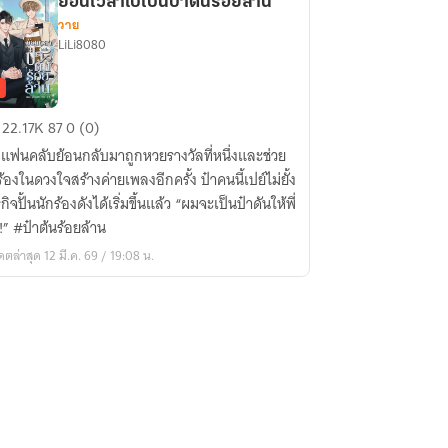
ย้อนเวลาไปเป็นป๋าต้นร้อยล้าน
วาย
LiLi8080
อน
22.17K
87
0 (0)
ลา
่อแฟนคลับย้อนกลับมาถูกหวยรางวัลที่หนึ่งและช่วย
ร้องในดวงใจสร้างค่ายเพลงอีกครั้ง ป๋าคนนี้เปย์ไม่ยั้ง
น
ิจปั้นนักร้องดังได้เริ่มขึ้นแล้ว “ผมจะเป็นป๋าดันให้พี่
!” #ป๋าต้นร้อยล้าน
ดตล่าสุด 12 มี.ค. 69 / 19:08 น.
ย
าน