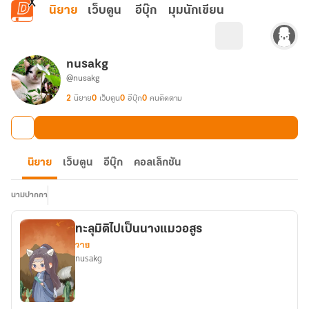
ข้ามไปยังเนื้อหาหลัก
นิยาย
เว็บตูน
อีบุ๊ก
มุมนักเขียน
nusakg
@nusakg
2
นิยาย
0
เว็บตูน
0
อีบุ๊ก
0
คนติดตาม
นิยาย
เว็บตูน
อีบุ๊ก
คอลเล็กชัน
นามปากกา
ทะลุมิติไปเป็นนางแมวอสูร
วาย
nusakg