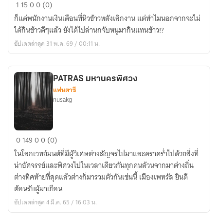
ทะลุ
1
15
0
0 (0)
มิติ
ก็แค่พนักงานเงินเดือนที่หิวข้าวหลังเลิกงาน แต่ทำไมนอกจากจะไม่
ไป
ได้กินข้าวดีๆแล้ว ยังได้ไปล่านกจับหนูมากินแทนข้าว!?
เป็น
อัปเดตล่าสุด 31 พ.ค. 69 / 00:11 น.
นาง
แมว
อสูร
PATRAS มหานครพิศวง
แฟนตาซี
nusakg
PATRAS
0
149
0
0 (0)
มหานคร
ในโลกเวทย์มนต์ที่มีผู้วิเศษต่างสัญจรไปมาและคราคร่ำไปด้วยสิ่งที่
พิศวง
น่าอัศจรรย์และพิศวงไปในเวลาเดียวกันทุกคนล้วนจากมาต่างถิ่น
ต่างทิศท้ายที่สุดแล้วต่างก็มารวมตัวกันเช่นนี้ เมืองเพทรัส ยินดี
ต้อนรับผู้มาเยือน
อัปเดตล่าสุด 4 มี.ค. 65 / 16:03 น.