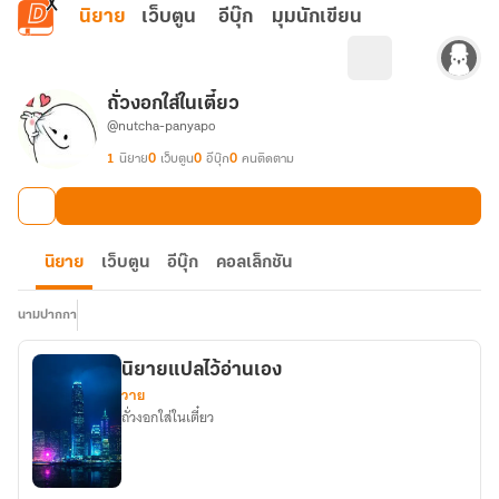
ข้ามไปยังเนื้อหาหลัก
นิยาย
เว็บตูน
อีบุ๊ก
มุมนักเขียน
ถั่วงอกใส่ในเตี๋ยว
@nutcha-panyapo
1
นิยาย
0
เว็บตูน
0
อีบุ๊ก
0
คนติดตาม
นิยาย
เว็บตูน
อีบุ๊ก
คอลเล็กชัน
นามปากกา
นิยายแปลไว้อ่านเอง
วาย
ถั่วงอกใส่ในเตี๋ยว