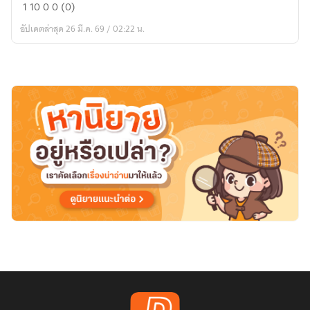
นิยาย
1
10
0
0 (0)
แปล
อัปเดตล่าสุด 26 มี.ค. 69 / 02:22 น.
ไว้
อ่าน
เอง