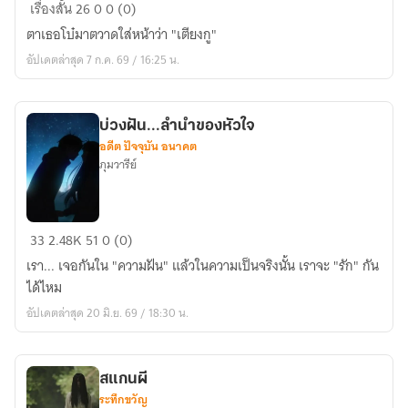
นี่
เรื่องสั้น
26
0
0 (0)
เตียง
ตาเธอโบ๋มาตวาดใส่หน้าว่า "เตียงกู"
ฉัน
อัปเดตล่าสุด 7 ก.ค. 69 / 16:25 น.
บ่วงฝัน...ลำนำของหัวใจ
อดีต ปัจจุบัน อนาคต
ภุมวารีย์
บ่วง
33
2.48K
51
0 (0)
ฝัน...ลำนำ
เรา... เจอกันใน "ความฝัน" แล้วในความเป็นจริงนั้น เราจะ "รัก" กัน
ของ
ได้ไหม
หัวใจ
อัปเดตล่าสุด 20 มิ.ย. 69 / 18:30 น.
สแกนผี
ระทึกขวัญ