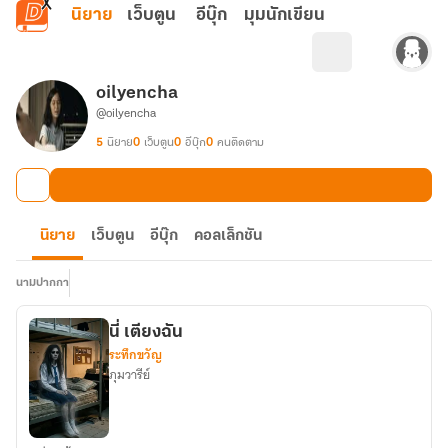
ข้ามไปยังเนื้อหาหลัก
นิยาย
เว็บตูน
อีบุ๊ก
มุมนักเขียน
oilyencha
@oilyencha
5
นิยาย
0
เว็บตูน
0
อีบุ๊ก
0
คนติดตาม
นิยาย
เว็บตูน
อีบุ๊ก
คอลเล็กชัน
นามปากกา
นี่ เตียงฉัน
ระทึกขวัญ
ภุมวารีย์