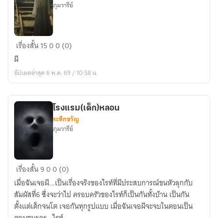
ภุมวารีย์
สแกน
เรื่องสั้น
15
0
0 (0)
ผี
ผี
อัปเดตล่าสุด 6 พ.ค. 69 / 10:58 น.
โรงแรม(เด็ก)หลอน
ระทึกขวัญ
ภุมวารีย์
โรงแรม(เด็ก)หลอน
เรื่องสั้น
9
0
0 (0)
เมื่อฉันเจอผี...เป็นเรื่องจริงของไรท์ที่มีประสบการณ์ขนหัวลุกกับ
สัมผัสที่6 ซึ่งจะว่าไป ครอบครัวของไรท์ก็เป็นกันทั้งบ้าน เป็นกัน
ตั้งแต่เด็กจนโต เจอกันทุกรูปแบบ เมื่อฉันเจอผีจะจบในตอนเป็น