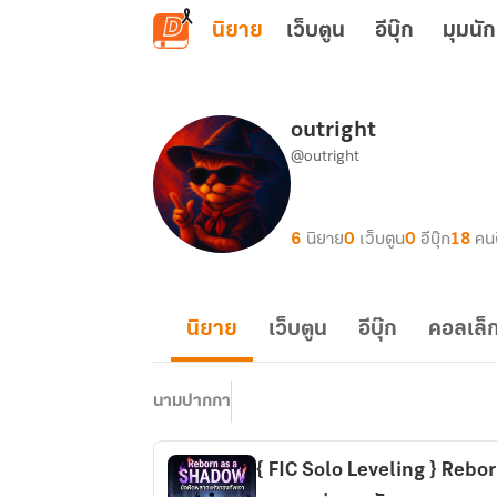
ข้ามไปยังเนื้อหาหลัก
นิยาย
เว็บตูน
อีบุ๊ก
มุมนัก
outright
@outright
6
นิยาย
0
เว็บตูน
0
อีบุ๊ก
18
คน
นิยาย
เว็บตูน
อีบุ๊ก
คอลเล็ก
นามปากกา
{ FIC Solo Leveling } Rebor