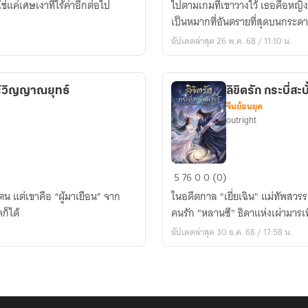
ช่แค่เศษเงาที่ไร้ค่าอีกต่อไป
ไปตามเกมที่เขาวางไว้ เธอคือหญิง
องค์
เป็นหมากที่อันตรายที่สุดบนกระด
ชาย
อัปเดตล่าสุด 26 พ.ค. 68 / 11:10 น.
อันดับ
ท้าย
(ที่
ร้วิญญาณยุทธ์
ลิขิตรัก กระบี่สะ
สาว
จีนย้อนยุค
ๆ
outright
รุม
ตาม
โดย
ลิขิต
5
76
0
0 (0)
ไม่
รัก
ตน แต่เขาคือ “ผู้มาเยือน” จาก
ตั้งใจ)
ในอดีตกาล "เยี่ยเฉิน" แม่ทัพสวรร
กระบี่
ก็ได้
คนรัก "หลานซี" ธิดาแห่งเผ่ามาร
สะบั้น
อัปเดตล่าสุด 30 ธ.ค. 68 / 17:58 น.
ดารา