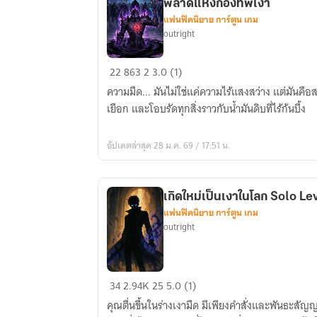
พลาดแห่งกองทัพเงา
แฟนฟิคนิยาย การ์ตูน เกม
outright
{
22
863
2
3.0 (1)
FIC
ความมืด... มันไม่ใช่แค่ความไร้แสงสว่าง แต่มันคือส
Solo
เยือก และโอบรัดทุกสิ่งราวกับน้ำมันดิบที่ไร้ก้นบึ้ง
Leveling
}
อัปเดตล่าสุด 28 ม.ค. 69 / 17:51 น.
Reborn
as
a
เกิดใหม่เป็นเงาในโลก Solo Le
Shadow
แฟนฟิคนิยาย การ์ตูน เกม
:
outright
ข้อ
ผิด
พลาด
เกิด
34
2.94K
25
5.0 (1)
แห่ง
ใหม่
กองทัพ
คุณตื่นขึ้นในร่างเงามืด มีเพียงคำสั่งและพันธะสัญญา
เป็น