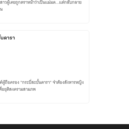
สาวผู้เคยถูกตราหน้าว่าเป็นแม่มด...แต่กลับกลาย
าน
บั้นดารา
ค์ผู้ถือครอง "กระบี่สะบั้นดารา" จำต้องสังหารหญิง
เพื่อยุติสงครามสามภพ