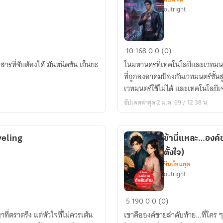
outright
Midnight
10
168
0
0 (0)
Arcanum
สารที่จับต้องได้ มันหนืดข้น เย็นยะ
ในมหานครที่เทคโนโลยีและเวทมนตร
คดี
ที่ถูกลงอาคมป้องกันเวทมนตร์ขั้นส
ปริศนา
เวทมนตร์ใช้ไม่ได้ และเทคโนโลยีเจ
ผ่า
อัปเดตล่าสุด 2 ม.ค. 69 / 12:38 น.
ราตรี
เวท
veling
ข้านี่แหละ…องค์ช
ตั้งใจ)
จีนย้อนยุค
outright
ข้า
5
190
0
0 (0)
นี่
ที่ตราตรึง แต่หัวใจที่ไม่ควรเต้น
เขาคือองค์ชายลำดับท้าย...ที่ใคร 
แหละ…