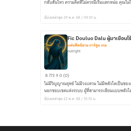
เงา
กลับสั่นไหว ความคิดที่ไม่ควรมีเริ่มแตกหน่อ คุณไม่ใ
เงา
ใน
อัปเดตล่าสุด 29 พ.ค. 68 / 09:10 น.
โลก
Solo
Leveling
Fic Douluo Dalu ผู้มาเยือนไ
แฟนฟิคนิยาย การ์ตูน เกม
outright
Fic
8
773
9
0 (0)
Douluo
ไม่มีวิญญาณยุทธ์ ไม่มีวงแหวน ไม่มีพลังใดเป็นของ
Dalu
นอกขอบเขตแห่งระบบ ผู้ที่สามารถเลียนแบบพลังใด
ผู้
อัปเดตล่าสุด 22 พ.ค. 68 / 10:10 น.
มา
เยือน
ไร้
วิญญาณ
ยุทธ์