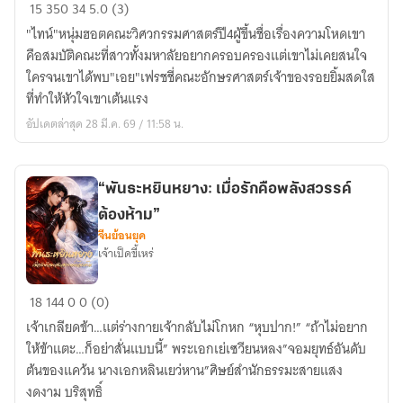
เกียร์
15
350
34
5.0 (3)
รัก
"ไทน์"หนุ่มฮอตคณะวิศวกรรมศาสตร์ปี4ผู้ขึ้นชื่อเรื่องความโหดเขา
จับจอง
คือสมบัติคณะที่สาวทั้งมหาลัยอยากครอบครองแต่เขาไม่เคยสนใจ
หัวใจ
ใครจนเขาได้พบ"เอย"เฟรชชี่คณะอักษรศาสตร์เจ้าของรอยยิ้มสดใส
นาย
ที่ทำให้หัวใจเขาเต้นแรง
วิศวะ
อัปเดตล่าสุด 28 มี.ค. 69 / 11:58 น.
จอม
ตื้อ
“พันธะหยินหยาง: เมื่อรักคือพลังสวรรค์
ต้องห้าม”
จีนย้อนยุค
เจ้าเป็ดขี้เหร่
“พันธะ
18
144
0
0 (0)
หยิน
เจ้าเกลียดข้า…แต่ร่างกายเจ้ากลับไม่โกหก “หุบปาก!” “ถ้าไม่อยาก
หยาง:
ให้ข้าแตะ…ก็อย่าสั่นแบบนี้” พระเอกเย่เซวียนหลง”จอมยุทธ์อันดับ
เมื่อ
ต้นของแคว้น นางเอกหลินเยว่หาน”ศิษย์สำนักธรรมะสายแสง
รัก
งดงาม บริสุทธิ์