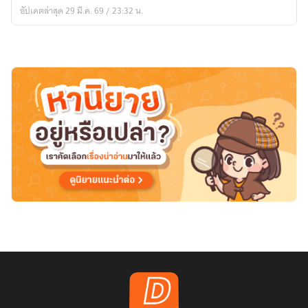
คือ
อัปเดตล่าสุด 29 มี.ค. 69 / 23:32 น.
พลัง
สวรรค์
ต้อง
ห้าม”