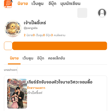
ข้ามไปยังเนื้อหาหลัก
นิยาย
เว็บตูน
อีบุ๊ก
มุมนักเขียน
เจ้าเป็ดขี้เหร่
@pangalla
2
นิยาย
0
เว็บตูน
0
อีบุ๊ก
3
คนติดตาม
นิยาย
เว็บตูน
อีบุ๊ก
คอลเล็กชัน
นามปากกา
เกียร์รักจับจองหัวใจนายวิศวะจอมตื้อ
รักหวานแหวว
เจ้าเป็ดขี้เหร่