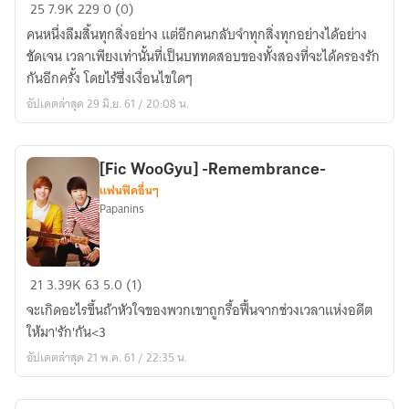
Bloody
25
7.9K
229
0 (0)
Kiss
คนหนึ่งลืมสิ้นทุกสิ่งอย่าง แต่อีกคนกลับจำทุกสิ่งทุกอย่างได้อย่าง
จูบ
ชัดเจน เวลาเพียงเท่านั้นที่เป็นบททดสอบของทั้งสองที่จะได้ครองรัก
ร้าย
กันอีกครั้ง โดยไร้ซึ่งเงื่อนไขใดๆ
คุณชาย
อัปเดตล่าสุด 29 มิ.ย. 61 / 20:08 น.
เลือด
ผสม
(GyuWoo)
[Fic WooGyu] -Remembrance-
แฟนฟิคอื่นๆ
Papanins
[Fic
21
3.39K
63
5.0 (1)
WooGyu]
จะเกิดอะไรขึ้นถ้าหัวใจของพวกเขาถูกรื้อฟื้นจากช่วงเวลาแห่งอดีต
-
ให้มา'รัก'กัน<3
Remembrance-
อัปเดตล่าสุด 21 พ.ค. 61 / 22:35 น.