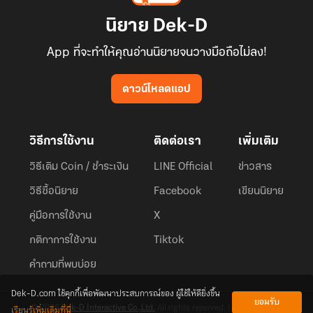
นิยาย Dek-D
App ที่จะทำให้คุณอ่านนิยายจนวางมือถือไม่ลง!
ดาวน์โหลดแอป
วิธีการใช้งาน
ติดต่อเรา
เพิ่มเติม
วิธีเติม Coin / ชำระเงิน
LINE Official
ข่าวสาร
วิธีซื้อนิยาย
Facebook
เขียนนิยาย
คู่มือการใช้งาน
X
กติกาการใช้งาน
Tiktok
คำถามที่พบบ่อย
Dek-D.com ใช้คุกกี้เพื่อพัฒนาประสบการณ์ของ ผู้ใช้ให้ดียิ่งขึ้น
ยอมรับ
เรียนรู้เพิ่มเติมที่นี่
© 2026
Dek-D Interactive Co.,Ltd.
All rights reserved. |
Privacy Policy