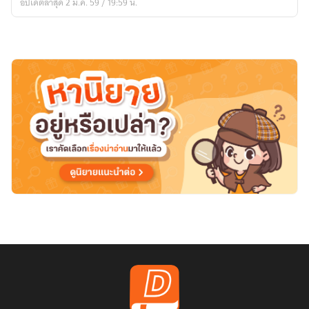
อัปเดตล่าสุด 2 ม.ค. 59 / 19:59 น.
TUTOR
–
ติว
ข้าม
ปี