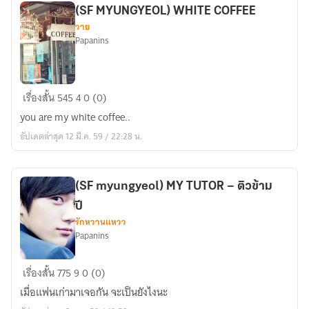
(SF MYUNGYEOL) WHITE COFFEE
วาย
Papanins
(SF
เรื่องสั้น
545
4
0 (0)
MYUNGYEOL)
you are my white coffee..
WHITE
อัปเดตล่าสุด 12 มี.ค. 59 / 22:28 น.
COFFEE
(SF myungyeol) MY TUTOR – ติวข้าม
ปี
รักหวานแหวว
Papanins
(SF
เรื่องสั้น
775
9
0 (0)
myungyeol)
เมื่อแฟนเก่ามาเจอกัน จะเป็นยังไงนะ
MY