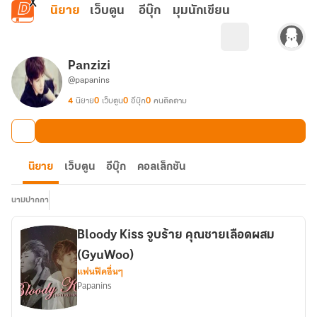
ข้ามไปยังเนื้อหาหลัก
นิยาย
เว็บตูน
อีบุ๊ก
มุมนักเขียน
Panzizi
@papanins
4
นิยาย
0
เว็บตูน
0
อีบุ๊ก
0
คนติดตาม
นิยาย
เว็บตูน
อีบุ๊ก
คอลเล็กชัน
นามปากกา
Bloody Kiss จูบร้าย คุณชายเลือดผสม
(GyuWoo)
แฟนฟิคอื่นๆ
Papanins