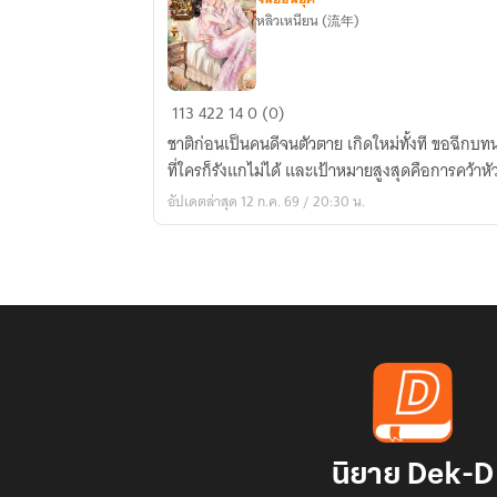
หลิวเหนียน (流年)
เกิด
113
422
14
0 (0)
ใหม่
ชาติก่อนเป็นคนดีจนตัวตาย เกิดใหม่ทั้งที ขอฉีกบทนา
ในปี
ที่ใครก็รังแกไม่ได้ และเป้าหมายสูงสุดคือการคว้าห
80
อัปเดตล่าสุด 12 ก.ค. 69 / 20:30 น.
ฉัน
ขอ
เป็น
นาง
ร้าย
ที่
พี่
ชาย
รัก
นิยาย Dek-D