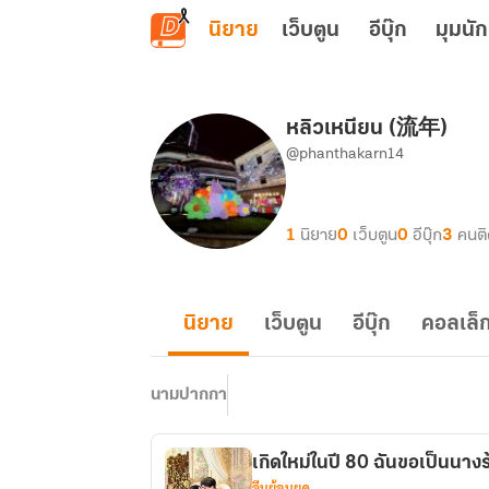
ข้ามไปยังเนื้อหาหลัก
นิยาย
เว็บตูน
อีบุ๊ก
มุมนัก
หลิวเหนียน (流年)
@phanthakarn14
1
นิยาย
0
เว็บตูน
0
อีบุ๊ก
3
คนต
นิยาย
เว็บตูน
อีบุ๊ก
คอลเล็ก
นามปากกา
เกิดใหม่ในปี 80 ฉันขอเป็นนางร้
จีนย้อนยุค