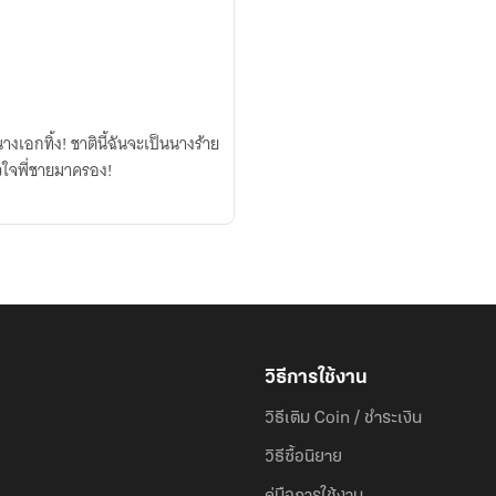
งเอกทิ้ง! ชาตินี้ฉันจะเป็นนางร้าย
ัวใจพี่ชายมาครอง!
วิธีการใช้งาน
วิธีเติม Coin / ชำระเงิน
วิธีซื้อนิยาย