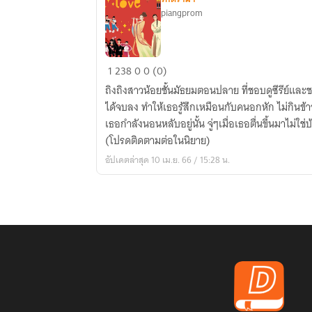
piangprom
Dream
1
238
0
0 (0)
love
ถิงถิงสาวน้อยชั้นมัธยมตอนปลาย ที่ชอบดูซีรีย์และชอ
ได้จบลง ทำให้เธอรู้สึกเหมือนกับคนอกหัก ไม่กินข้า
เธอกำลังนอนหลับอยู่นั้น จู่ๆเมื่อเธอตื่นขึ้นมาไม่ใช่
(โปรดติดตามต่อในนิยาย)
อัปเดตล่าสุด 10 เม.ย. 66 / 15:28 น.