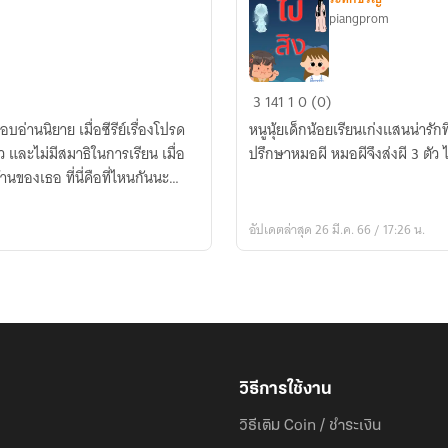
piangprom
ส่ง
3
141
1
0 (0)
ไป
บอ่านนิยาย เมื่อซีรีย์เรื่องโปรด
หนูนุ้ยเด็กน้อยเรียนเก่งแสนน่ารักท
สิง
ว และไม่มีสมาธิในการเรียน เมื่อ
ปรึกษาหมอผี หมอผีจึงส่งผี 3 ตัว 
บ้านของเธอ ที่นี่คือที่ไหนกันนะ…
อัปเดตล่าสุด 26 มี.ค. 66 / 17:26 น.
วิธีการใช้งาน
วิธีเติม Coin / ชำระเงิน