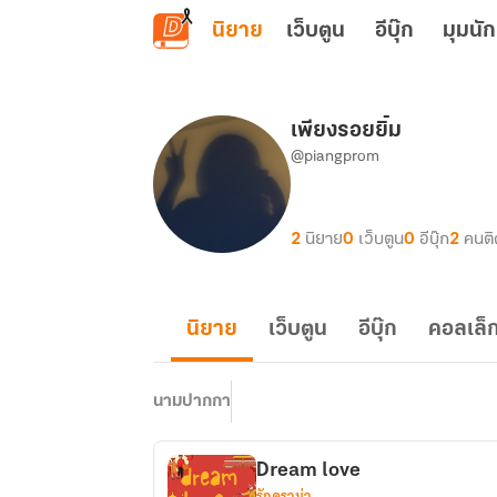
ข้ามไปยังเนื้อหาหลัก
นิยาย
เว็บตูน
อีบุ๊ก
มุมนัก
เพียงรอยยิ้ม
@piangprom
2
นิยาย
0
เว็บตูน
0
อีบุ๊ก
2
คนต
นิยาย
เว็บตูน
อีบุ๊ก
คอลเล็ก
นามปากกา
Dream love
รักดราม่า