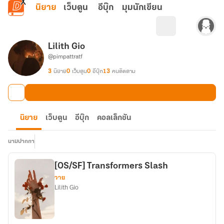
ข้ามไปยังเนื้อหาหลัก
นิยาย
เว็บตูน
อีบุ๊ก
มุมนักเขียน
Lilith Gio
@pimpattratf
3
นิยาย
0
เว็บตูน
0
อีบุ๊ก
13
คนติดตาม
นิยาย
เว็บตูน
อีบุ๊ก
คอลเล็กชัน
นามปากกา
[OS/SF] Transformers Slash
วาย
Lilith Gio