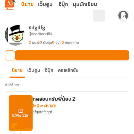
ข้ามไปยังเนื้อหาหลัก
นิยาย
เว็บตูน
อีบุ๊ก
มุมนักเขียน
sdgdfg
@pondpond64
3
นิยาย
0
เว็บตูน
0
อีบุ๊ก
0
คนติดตาม
นิยาย
เว็บตูน
อีบุ๊ก
คอลเล็กชัน
นามปากกา
ทดสอบครับพี่น้อง 2
ไอที เทคโนโลยี
dfgdfgfdgdf