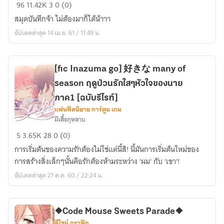
สมุด
96
11.42K
3
0 (0)
บันทึก!
สมุดบันทึกจ้า ไม่ต้องมาก็ได้น้าาา
อัปเดตล่าสุด 14 เม.ย. 61 / 11:49 น.
[fic Inazuma go] 好きな many of
season ฤดูป่วนรักใสๆหัวใจของนาย
ภาค1 [ฉบับรีไรท์]
แฟนฟิคนิยาย การ์ตูน เกม
ผีเสื้อกุหลาบ
[fic
5
3.65K
28
0 (0)
Inazuma
การเริ่มต้นของความรักต้องไม่ใช่แค่นี้สิ! นี้มันการเริ่มต้นใหม่ของ
go]
การสร้างสิ่งเล็กๆนั้นคือรักต้องห้ามระหว่าง 'ผม' กับ 'เขา'!
好
อัปเดตล่าสุด 21 ต.ค. 60 / 22:24 น.
き
な
many
of
❖Code Mouse Sweets Parade❖
ดีไซน์ กราฟิก