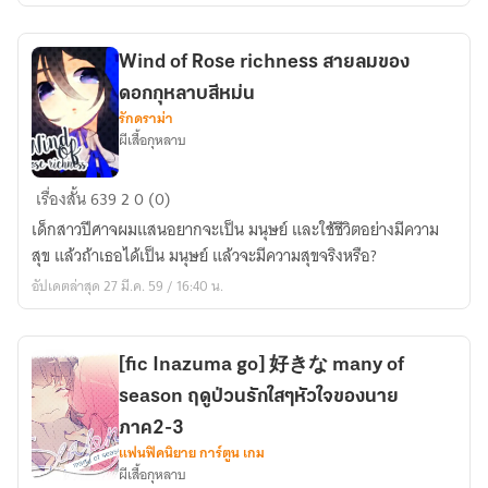
อัศจรรย์
โรงเรียน
Wind of Rose richness สายลมของ
สุด
ดอกกุหลาบสีหม่น
แปลก
รักดราม่า
ผีเสื้อกุหลาบ
Wind
เรื่องสั้น
639
2
0 (0)
of
เด็กสาวปีศาจผมแสนอยากจะเป็น มนุษย์ และใช้ชีวิตอย่างมีความ
Rose
สุข แล้วถ้าเธอได้เป็น มนุษย์ แล้วจะมีความสุขจริงหรือ?
richness
อัปเดตล่าสุด 27 มี.ค. 59 / 16:40 น.
สายลม
ของ
ดอก
[fic Inazuma go] 好きな many of
กุหลาบ
season ฤดูป่วนรักใสๆหัวใจของนาย
สีห
ม่น
ภาค2-3
แฟนฟิคนิยาย การ์ตูน เกม
ผีเสื้อกุหลาบ