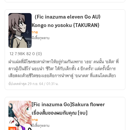
สี
เลือด
（Fic inazuma eleven Go AU)
Kongo no yosoku {TAKURAN}
วาย
ผีเสื้อกุหลาบ
（Fic
12
7.98K
82
0 (0)
inazuma
ฝาแฝดที่มีโชคชะตานำพาให้อยู่ร่วมกันเพราะ 'เธอ' คนนั้น 'อดีต' พี่
eleven
สาวผู้เป็นฮีโร่ นอบนำ 'ชีวิต' ให้กับเด็กทั้ง 4 อีกครั้ง! แต่ครั้งนี้การ
Go
เสียสละด้วยชีวิตของเธอคือการนำพาสู่ 'อนาคต' ที่แสนโดดเดียว
AU)
อัปเดตล่าสุด 29 ก.ย. 64 / 01:31 น.
Kongo
no
yosoku
[Fic inazuma Go]Sakura flower
{TAKURAN}
เรื่องสั้นของผมกับคุณ [จบ]
วาย
ผีเสื้อกุหลาบ
จบ