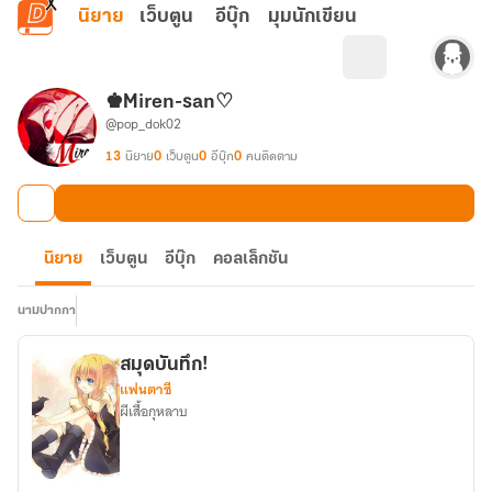
ข้ามไปยังเนื้อหาหลัก
นิยาย
เว็บตูน
อีบุ๊ก
มุมนักเขียน
♚Miren-san♡
@pop_dok02
13
นิยาย
0
เว็บตูน
0
อีบุ๊ก
0
คนติดตาม
นิยาย
เว็บตูน
อีบุ๊ก
คอลเล็กชัน
นามปากกา
สมุดบันทึก!
แฟนตาซี
ผีเสื้อกุหลาบ