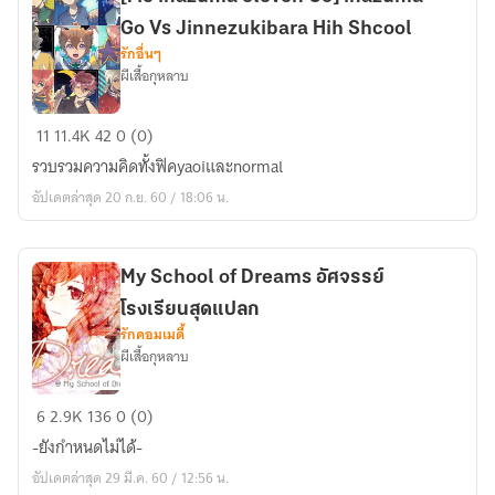
Go Vs Jinnezukibara Hih Shcool
รักอื่นๆ
ผีเสื้อกุหลาบ
[Fic
11
11.4K
42
0 (0)
inazuma
รวบรวมความคิดทั้งฟิคyaoiและnormal
eleven
อัปเดตล่าสุด 20 ก.ย. 60 / 18:06 น.
Go]
inazuma
Go
My School of Dreams อัศจรรย์
Vs
โรงเรียนสุดแปลก
Jinnezukibara
รักคอมเมดี้
Hih
ผีเสื้อกุหลาบ
Shcool
My
6
2.9K
136
0 (0)
School
-ยังกำหนดไม่ได้-
of
อัปเดตล่าสุด 29 มี.ค. 60 / 12:56 น.
Dreams