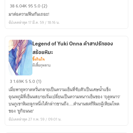
[fic
38
6.04K
95
5.0 (2)
Inazuma
มาต่อความฟินกันเถอะ!
go]
อัปเดตล่าสุด 17 มี.ค. 59 / 18:16 น.
好
き
な
many
Legend of Yuki Onna คำสาปรักของ
of
สร้อยหิมะ
season
ซึ้งกินใจ
ผีเสื้อกุหลาบ
ฤดู
ป่วน
Legend
รัก
3
1.69K
5
5.0 (1)
of
ใสๆ
เมื่อพายุหวาดหวั่นกลายเป็นความเย็นที่จับตัวเป็นเศษน้ำแข็ง
Yuki
หัวใจ
อุณหภูมิที่เย็นนสบายเริ่มเปลี่ยนเป็นความหนาวเย็นของ 'ฤดูหนาว'
Onna
ของ
บนภูเขาหิมะลูกหนึ่งได้กล่าวขานถึง....ตำนานสตรีหิมะผู้เหียมโหด
คำ
นาย
ของ 'ยูกิอนนะ'
สาป
ภาค2-
อัปเดตล่าสุด 27 ก.พ. 59 / 09:01 น.
รัก
3
ของ