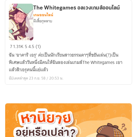
สร้อย
The Whitegames อลเวงเกมส์ออนไลน์
หิมะ
เกมออนไลน์
ผีเสื้อกุหลาบ
The
7
1.31K
5
4.5 (1)
Whitegames
ฉัน 'อาคาริ เอรุ' ค่ะเป็นนักเรียนสาวธรรมดาๆที่ขยันเล่น(?)เป็น
อลเวง
พิเศษแล้ววันหนึ่งมีคนให้ฉันลองเล่นเกมส์The Whitegames เอา
เกมส์
แล้วสิ!เอรุคนนี้แย่แล้ว
ออนไลน์
อัปเดตล่าสุด 23 ก.ย. 58 / 20:53 น.