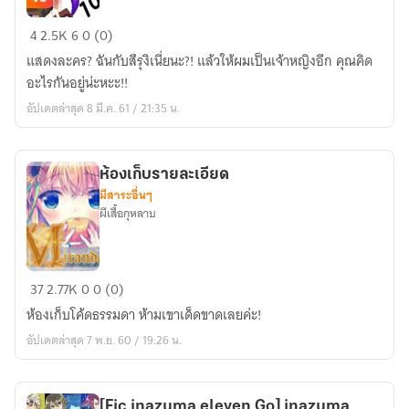
[Fic
4
2.5K
6
0 (0)
inazuma
แสดงละคร? ฉันกับสึรุงิเนี่ยนะ?! แล้วให้ผมเป็นเจ้าหญิงอีก คุณคิด
Go]Sakura
อะไรกันอยู่น่ะหะะ!!
flower
อัปเดตล่าสุด 8 มี.ค. 61 / 21:35 น.
เรื่อง
สั้น
ของ
ห้องเก็บรายละเอียด
ผม
มีสาระอื่นๆ
กับ
ผีเสื้อกุหลาบ
คุณ
[จบ]
ห้อง
37
2.77K
0
0 (0)
เก็บ
ห้องเก็บโค้ดธรรมดา ห้ามเขาเด็ดขาดเลยค่ะ!
ราย
อัปเดตล่าสุด 7 พ.ย. 60 / 19:26 น.
ละเอียด
[Fic inazuma eleven Go] inazuma