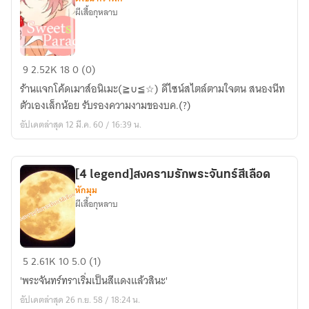
season
ผีเสื้อกุหลาบ
ฤดู
ป่วน
รัก
❖Code
ใสๆ
9
2.52K
18
0 (0)
Mouse
หัวใจ
ร้านแจกโค้ดเมาส์อนิเมะ(≧∪≦☆) ดีไซน์สไตล์ตามใจตน สนองนีท
Sweets
ของ
ตัวเองเล็กน้อย รับรองความงามของบค.(?)
Parade❖
นาย
อัปเดตล่าสุด 12 มี.ค. 60 / 16:39 น.
ภาค1
[ฉบับ
รี
[4 legend]สงครามรักพระจันทร์สีเลือด
ไรท์]
หักมุม
ผีเสื้อกุหลาบ
[4
5
2.61K
10
5.0 (1)
legend]สงคราม
'พระจันทร์ทราเริ่มเป็นสีแดงแล้วสินะ'
รัก
อัปเดตล่าสุด 26 ก.ย. 58 / 18:24 น.
พระจันทร์