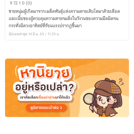
บุตร
9
72
1
0 (0)
แห่ง
ชายหนุ่มผู้เกิดมาจากเมล็ดพันธุ์แห่งความตายเติบโตมาด้วยเลือด
เน
และเนื้อของผู้ควบคุมความตายจมดิ่งในวังวนของความมืดมิดจน
โคร
กระทั่งมีดวงอาทิตย์ที่ร้อนแรงปรากฎขึ้นมา
แมน
อัปเดตล่าสุด 14 มิ.ย. 69 / 11:39 น.
เซอร์