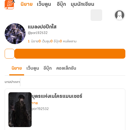
ข้ามไปยังเนื้อหาหลัก
นิยาย
เว็บตูน
อีบุ๊ก
มุมนักเขียน
แมลงปอปีกใส
@por192532
1
นิยาย
0
เว็บตูน
0
อีบุ๊ก
0
คนติดตาม
นิยาย
เว็บตูน
อีบุ๊ก
คอลเล็กชัน
นามปากกา
บุตรแห่งเนโครแมนเซอร์
วาย
por192532