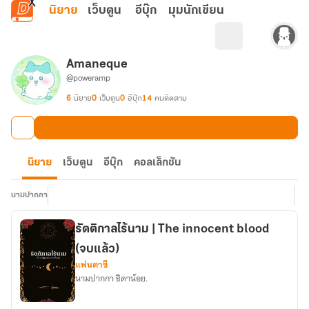
ข้ามไปยังเนื้อหาหลัก
นิยาย
เว็บตูน
อีบุ๊ก
มุมนักเขียน
Amaneque
@poweramp
6
นิยาย
0
เว็บตูน
0
อีบุ๊ก
14
คนติดตาม
นิยาย
เว็บตูน
อีบุ๊ก
คอลเล็กชัน
นามปากกา
รัตติกาลไร้นาม | The innocent blood
(จบแล้ว)
แฟนตาซี
นามปากกา ธิดาน้อย.