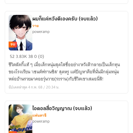
โลก
(จบ
แล้ว)
ผมก็แค่หวังดีเองครับ (จบแล้ว)
วาย
poweramp
จบ
ผม
52
3.83K
38
0 (0)
ก็
ชีวิตลัคกี้แท้ ๆ เมื่อเด็กหนุ่มสุดใสซื่ออย่าง'หวังดี'กลายเป็นเด็กทุน
แค่
ของโรงเรียน 'เซนต์ฟรานซิส' สุดหรู แต่ปัญหาคือที่นั่นมีกลุ่มหนุ่ม
หวัง
หล่อบ้านรวยมาคอยวุ่นวาย(ระราน)กับชีวิตเขาเสมอนี่สิ!
ดี
อัปเดตล่าสุด 4 ก.พ. 68 / 20:34 น.
เอง
ครับ
(จบ
ไอดอลสื่อวิญญาณ (จบแล้ว)
แล้ว)
แฟนตาซี
poweramp