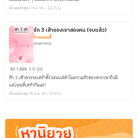
แล้ว)
อัปเดตล่าสุด 6 ก.ย. 66 / 22:25 น.
รัก 3 เส้าของเราสองคน (จบแล้ว)
รักคอมเมดี้
poweramp
รัก
40
1.88K
3
0 (0)
3
รัก 3 เส้าควรจะเศร้าทั้ง3คนแต่ทำไมความรักของพวกเขาถึงมี
เส้า
แค่2คนที่เศร้ากันนะ?
ของ
อัปเดตล่าสุด 19 ก.พ. 66 / 21:51 น.
เรา
สอง
คน
(จบ
แล้ว)