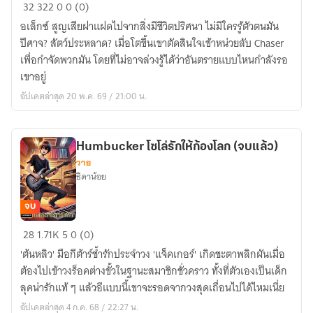
รัตติกาล
32
322
0
0 (0)
ไร้
อเล็กซ์ สูญเสียฝาแฝดไปจากสิ่งมีชีวิตปริศนา ไม่มีใครรู้ตัวตนมัน
นาม
ปีศาจ? สัตว์ประหลาด? เมื่อโตขึ้นเขาตัดสินใจเข้าหน่วยลับ Chaser
|
เพื่อกำจัดพวกมัน โดยที่ไม่อาจล่วงรู้ได้ว่าอันตรายแบบไหนกำลังรอ
The
เขาอยู่
innocent
อัปเดตล่าสุด 20 พ.ค. 69 / 21:00 น.
blood
(จบ
แล้ว)
Humbucker โซโล่รักให้ก้องโลก (จบแล้ว)
วาย
ธิดาน้อย
จบ
Humbucker
28
1.71K
5
0 (0)
โซโล่
'ต้นหลิว' มือกีต้าร์ช้ำรักประจำวง 'แจ็คเกอร์' เกิดชะตาพลิกผันเมื่อ
รัก
ต้องไปเข้าวงร็อคต่างขั้วในฐานะสมาชิกชั่วคราว ทั้งที่ตัวเองเป็นเด็ก
ให้
ลุคน่ารักแท้ ๆ แล้วอีแบบนี้เขาจะรอดจากวงสุดเถื่อนไปได้ไหมเนี่ย
ก้อง
อัปเดตล่าสุด 4 ก.ค. 68 / 22:27 น.