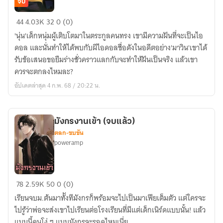
จบ
ไอ
44
4.03K
32
0 (0)
ดอล
'นุ่น'เด็กหนุ่มผู้เติบโตมาในตระกูลคนทรง เขามีความฝันที่จะเป็นไอ
สื่อ
ดอล และนั่นทำให้ได้พบกับผีไอดอลชื่อดังในอดีตอย่าง'มาวิน'เขาได้
วิญญาณ
รับข้อเสนอขอยืมร่างชั่วคราวแลกกับจะทำให้ฝันเป็นจริง แล้วเขา
(จบ
ควรจะตกลงไหมละ?
แล้ว)
อัปเดตล่าสุด 4 ก.พ. 68 / 20:22 น.
มังกรงานเข้า (จบแล้ว)
ตลก-ขบขัน
poweramp
มังกร
78
2.59K
50
0 (0)
งาน
เรียนจบม.ต้นมาทัังทีมังกรก็พร้อมจะไปเป็นมาเฟียเต็มตัว แต่ใครจะ
เข้า
ไปรู้ว่าพ่อจะส่งเขาไปเรียนต่อโรงเรียนที่มีแต่เด็กเนิร์ดแบบนั้น! แล้ว
(จบ
แบบนี้คนโง่ ๆ แบบมังกรจะรอดไหมเนี่ย