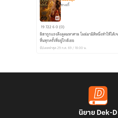
ชางอวี้
ทะลุ
19
722
6
0 (0)
มิติ
ลิสาถูกแรงดึงดูดมหาศาล โผล่มามิติหนึ่งทำให้ได้เจ
มา
หื่นทุกครั้งที่อยู่ใกล้เธอ
เจอ
อัปเดตล่าสุด 29 ก.ค. 69 / 18:00 น.
ฮ่องเต้
คลั่ง
รัก
นิยาย Dek-D