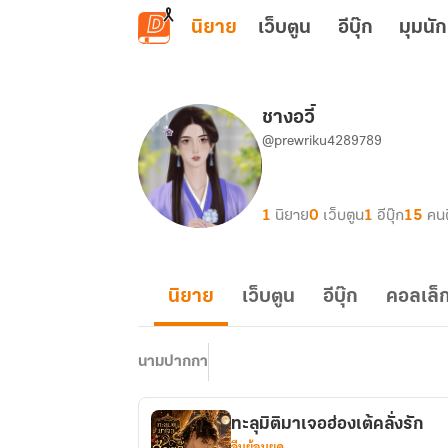
ข้ามไปยังเนื้อหาหลัก
นิยาย
เว็บตูน
อีบุ๊ก
มุมนัก
ชางอวี้
@prewriku4289789
1
นิยาย
0
เว็บตูน
1
อีบุ๊ก
15
คน
นิยาย
เว็บตูน
อีบุ๊ก
คอลเล็ก
นามปากกา
ทะลุมิติมาเจอฮ่องเต้คลั่งรัก
จีนย้อนยุค