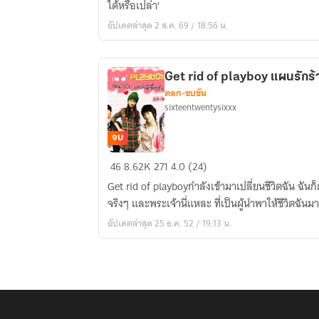
ได้หรือเปล่า'
your
อัปเดตล่าสุด 2 ส.ค. 69 / 18:56 น.
name
[มี
E-
Get rid of playboy แผนรักร้า
Book]
ตลก-ขบขัน
sixteentwentysixxx
จบ
Get
46
8.62K
271
4.0 (24)
rid
Get rid of playboyกำลังเข้ามาเปลี่ยนชีวิตฉัน ฉันก็ต้องยอมไง เวลานี้ เงินคือพระเจ้า
of
จริงๆ และพระเจ้านี่แหละ ที่เป็นผู้นำพาให้ชีวิ
playboy
อัปเดตล่าสุด 25 ธ.ค. 52 / 19:13 น.
แผน
รัก
ร้าย
ของ
ยัย
พี่