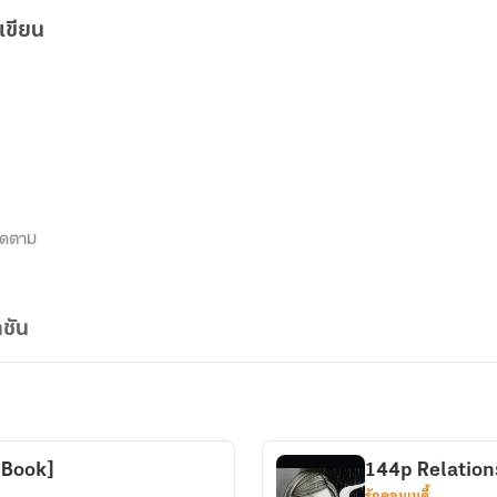
เขียน
ิดตาม
ชัน
-Book]
144p Relations
รักคอมเมดี้