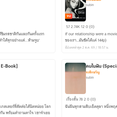
subin
จบ
144p
57
2.74K
12
0 (0)
Relationship
ได้ชิมรสชาติกันและกันครั้งแรก
If our relationship were a movie
[มี
ำได้ทุกอย่างแต่...ห้ามจูบ'
ของเรา…มันชัดได้แค่ 144p)
E-
อัปเดตล่าสุด 2 ส.ค. 69 / 18:57 น.
Book]
ี E-Book]
คนในฝัน (Spec
ระทึกขวัญ
subin
คนใน
เรื่องสั้น
78
2
0 (0)
ฝัน
เกตเตอร์ที่ตัดต่อได้นิดหน่อย โลก
ฉันฝันทุกสามสิบเอ็ดตุลา หนึ่งพฤ
(Special
ยวกัน พร้อมคำถามคาใจ 'เขาจำเธอ
Halloween)