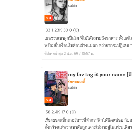
subin
จบ
ride
33
1.23K
39
0 (0)
me,
เธอชวนเขาผูกปิ่นโต ที่ไม่ได้หมายถึงอาหาร ตั้งแต่
dont
พร้อมยื่นเงื่อนไขค่อนข้างแปลก ทว่ายากจะปฏิเสธ 'ท
kiss
อัปเดตล่าสุด 2 ส.ค. 69 / 18:57 น.
me
[มี
E-
my fav tag is your name [ม
Book]
รักคอมเมดี้
subin
จบ
my
58
2.4K
17
0 (0)
fav
เรื่องของแท็กเกอร์สาวที่ทำกราฟิกได้นิดหน่อย กับส
tag
ตั้งกว้างแต่พวกเขาดันถูกเคาะให้มาอยู่ในเฟรมเดี
is