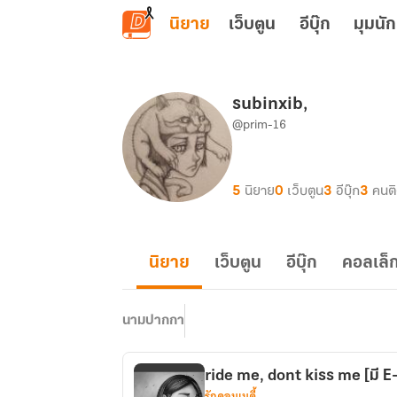
ข้ามไปยังเนื้อหาหลัก
นิยาย
เว็บตูน
อีบุ๊ก
มุมนัก
subinxib,
@prim-16
5
นิยาย
0
เว็บตูน
3
อีบุ๊ก
3
คนต
นิยาย
เว็บตูน
อีบุ๊ก
คอลเล็ก
นามปากกา
ride me, dont kiss me [มี E
รักคอมเมดี้