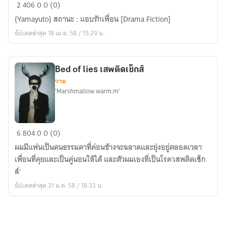
[Fic
2
406
0
0 (0)
Hey!Say!JUMP]
{Yamayuto} สถานะ : แอบรักเพื่อน [Drama Fiction]
Angle
อัปเดตล่าสุด 18 เม.ย. 58 / 15:29 น.
Get
Me
Down
Bed of lies เสพติดเซ็กส์
วาย
'Marshmallow warm.m'
Bed
6
804
0
0 (0)
of
ผมมีแฟนเป็นคนธรรมดาที่ค่อนข้างจะฉลาดและยุ่งอยู่ตลอดเวลา
lies
เพื่อนที่คุยและเป็นคู่นอนให้ได้ และตัวผมเองที่เป็นโรค'เสพติดเซ็ก
เสพ
ส์'
ติด
อัปเดตล่าสุด 31 ม.ค. 58 / 18:33 น.
เซ็ก
ส์