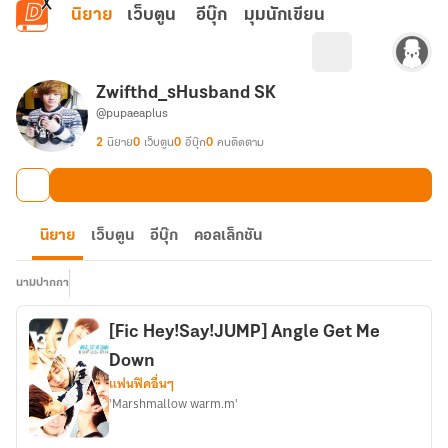
ข้ามไปยังเนื้อหาหลัก
นิยาย
เว็บตูน
อีบุ๊ก
มุมนักเขียน
Zwifthd_sHusband SK
@pupaeaplus
2
นิยาย
0
เว็บตูน
0
อีบุ๊ก
0
คนติดตาม
นิยาย
เว็บตูน
อีบุ๊ก
คอลเล็กชัน
นามปากกา
[Fic Hey!Say!JUMP] Angle Get Me
Down
แฟนฟิคอื่นๆ
'Marshmallow warm.m'