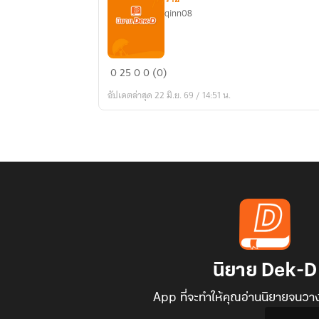
qinn08
รุ่น
0
25
0
0 (0)
พี่
อัปเดตล่าสุด 22 มิ.ย. 69 / 14:51 น.
สุด
กวน
กับ
รุ่น
น้อง
แสน
แสบ
นิยาย Dek-D
App ที่จะทำให้คุณอ่านนิยายจนวาง