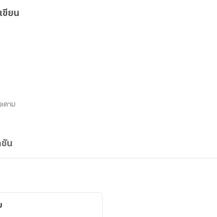
เขียน
ิดตาม
ชัน
บ