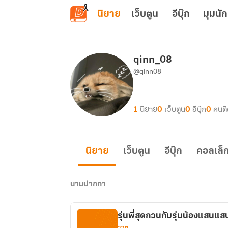
ข้ามไปยังเนื้อหาหลัก
นิยาย
เว็บตูน
อีบุ๊ก
มุมนัก
qinn_08
@qinn08
1
นิยาย
0
เว็บตูน
0
อีบุ๊ก
0
คนต
นิยาย
เว็บตูน
อีบุ๊ก
คอลเล็ก
นามปากกา
รุ่นพี่สุดกวนกับรุ่นน้องแสนแส
วาย