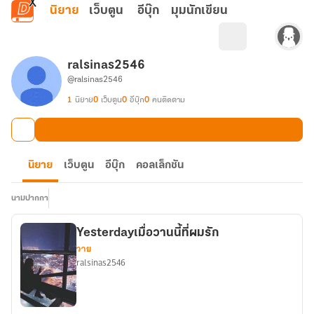
ข้ามไปยังเนื้อหาหลัก
นิยาย
เว็บตูน
อีบุ๊ก
มุมนักเขียน
ralsinas2546
@ralsinas2546
1
นิยาย
0
เว็บตูน
0
อีบุ๊ก
0
คนติดตาม
นิยาย
เว็บตูน
อีบุ๊ก
คอลเล็กชัน
นามปากกา
Yesterdayเมื่อวานนี้ที่ผมรัก
วาย
ralsinas2546