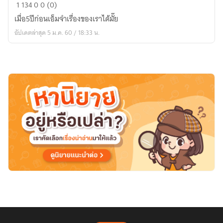
Yesterdayเมื่อ
1
134
0
0 (0)
วาน
เมื่อ5ปีก่อนเอ็มจำเรื่องของเราได้มั๊ย
นี้
อัปเดตล่าสุด 5 ม.ค. 60 / 18:33 น.
ที่
ผม
รัก