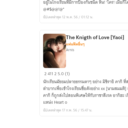
อยู๋ในโรงเรียนที่มีการป้องกันชนิด หิน! 'ใคร! เมื่อกี้ใครบอกฉันสวย อย่าให้รู้นะ พ่อจะ

@#$@@!@*
อัปเดตล่าสุด 12 พ.ค. 56 / 01:12 น.
The Knigth of Love [Yaoi]
แฟนฟิคอื่นๆ
Arnis
The
2
411
2
5.0 (1)
Knigth
นักเรียนมัธยมปลายธรรมดาๆ อย่าง มิชิราอิ คากิ 
of
ลำบากเพื่อเข้าโรงเรียนชื่อดังอย่าง xx [นามสมมติ] แ
Love
คากิ ก็ถูกส่งไปสอนพิเศษให้กับราชาสีเรด อากิฮะ เรี
[Yaoi]
แหน่ง Heart o
อัปเดตล่าสุด 17 ก.พ. 56 / 15:47 น.