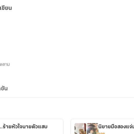
เขียน
ิดตาม
ชัน
...ร้ายหัวใจนายตัวแสบ
นิยายมือสองแจ่
วาย