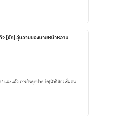
จ [รัก] วุ่นวายของนายหน้าหวาน
ริ่มตน