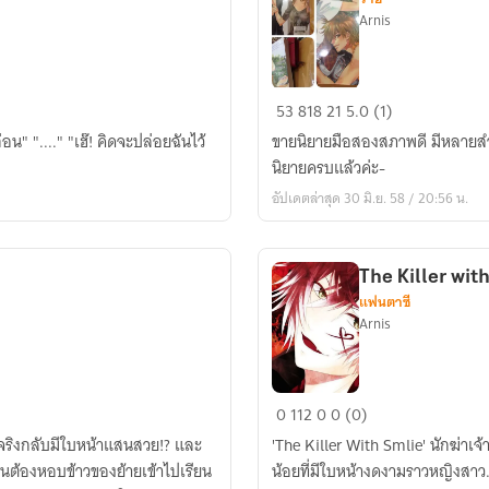
Arnis
นิยาย
53
818
21
5.0 (1)
มือ
น" "...." "เฮ๊! คิดจะปล่อยฉันไว้
ขายนิยายมือสองสภาพดี มีหลายสำ
สอง
นิยายครบแล้วค่ะ-
แจ่มใส
อัปเดตล่าสุด 30 มิ.ย. 58 / 20:56 น.
สภาพ
ดี!
ราคา
The Killer wit
ถูก
แฟนตาซี
สุดๆ
Arnis
The
0
112
0
0 (0)
Killer
ริงจริงกลับมีใบหน้าแสนสวย!? และ
'The Killer With Smlie' นักฆ่า
with
จนต้องหอบข้าวของย้ายเข้าไปเรียน
น้อยที่มีใบหน้างดงามราวหญิงสาว..?! 'ใคร! ใครมันกล้าว่าฉันหน้าสวย ฉันจะตัด
Smile