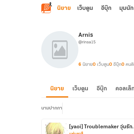
ข้ามไปยังเนื้อหาหลัก
นิยาย
เว็บตูน
อีบุ๊ก
มุมนัก
Arnis
@rinsa15
6
นิยาย
0
เว็บตูน
0
อีบุ๊ก
0
คนต
นิยาย
เว็บตูน
อีบุ๊ก
คอลเล็ก
นามปากกา
[yaoi] Troublemaker วุ่นรัก
แฟนตาซี