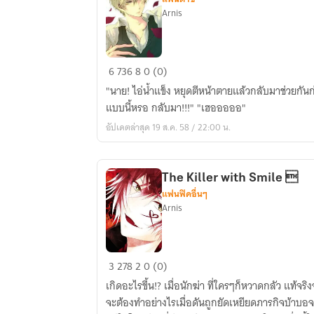
Arnis
[yaoi]
6
736
8
0 (0)
Troublemaker
"นาย! ไอ่น้ำแข็ง หยุดตีหน้าตายแล้วกลับมาช่วยกันก่อ
วุ่น
แบบนี้หรอ กลับมา!!!" "เฮอออออ"
รัก...ร้าย
อัปเดตล่าสุด 19 ส.ค. 58 / 22:00 น.
หัวใจ
นาย
ตัว
The Killer with Smile 
แสบ
แฟนฟิคอื่นๆ
Arnis
The
3
278
2
0 (0)
Killer
เกิดอะไรขึ้น!? เมื่อนักฆ่า ที่ใครๆก็หวาดกลัว แท้จ
with
จะต้องทำอย่างไรเมื่อดันถูกยัดเหยียดภารกิจบ้าบอ
Smile