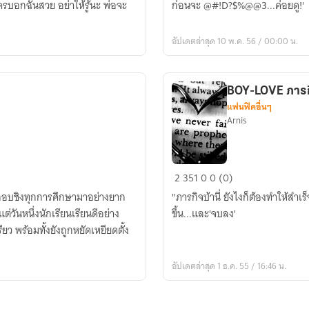
ก่อนจะ @#!D?$%@@3...ค่อยดู!'

อัปเดตล่าสุด 10 พ.ค. 56 / 00:00 น.
BOY-LOVE ภารกิ
แฟนฟิคอื่นๆ
Arnis
BOY-
2
351
0
0 (0)
LOVE
ที่สอบชิงทุกการศึกษามาอย่างยาก
"ภารกิจบ้านี่ ยังไงก็ต้องทำให้สำเร็จ" และแล้ว ภารกิจสุดปวด[ใจ]หัวก็ต้องเ
ภารกิจ
ต่วันหนึ่งนักเรียนเรียนดีอย่าง
ขึ้น...และ'จบลง'
[รัก]
ยว พร้อมทั้งยังถูกหยัดเหยียดตั้ง
วุ่นวาย
ของ
อัปเดตล่าสุด 1 ธ.ค. 55 / 16:46 น.
นาย
หน้า
หวาน