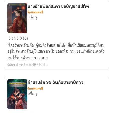
นางร้ายพลิกชะตา ขอบัญชาแม่ทัพ
รักแฟนตาซี
เสวี่ยหรู
นาง
0
64
0
0 (0)
ร้าย
"ใครว่านางร้ายต้องคู่กับตัวร้ายเสมอไป? เมื่อนักเขียนบททะลุมิติมา
พลิก
อยู่ในร่างนางร้ายผู้โง่เขลา นางไม่ขออะไรมาก...ขอแค่พลิกชะตาตัว
ชะตา
เองให้รอดพ้นจากความตาย
ขอ
อัปเดตล่าสุด 1 ก.พ. 69 / 14:11 น.
บัญชา
แม่ทัพ
คำสาปรัก 99 วันกับชายาปีศาจ
รักแฟนตาซี
เสวี่ยหรู
คำ