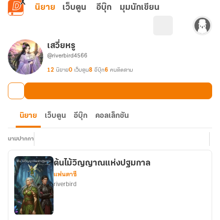
ข้ามไปยังเนื้อหาหลัก
นิยาย
เว็บตูน
อีบุ๊ก
มุมนักเขียน
เสวี่ยหรู
@riverbird4566
12
นิยาย
0
เว็บตูน
8
อีบุ๊ก
6
คนติดตาม
นิยาย
เว็บตูน
อีบุ๊ก
คอลเล็กชัน
นามปากกา
ต้นไม้วิญญาณแห่งปฐมกาล
แฟนตาซี
riverbird