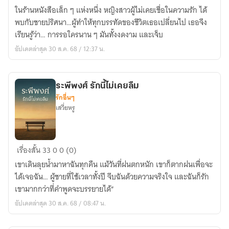
วัน
ในร้านหนังสือเล็ก ๆ แห่งหนึ่ง หญิงสาวผู้ไม่เคยเชื่อในความรัก ได้
ที่
พบกับชายปริศนา…ผู้ทำให้ทุกบรรทัดของชีวิตเธอเปลี่ยนไป เธอจึง
เธอ
เรียนรู้ว่า… การรอใครนาน ๆ มันทั้งงดงาม และเจ็บ
ไม่
อัปเดตล่าสุด 30 ส.ค. 68 / 12:37 น.
กลับ
มา
ระพีพงศ์ รักนี้ไม่เคยลืม
รักอื่นๆ
เสวี่ยหรู
ระ
เรื่องสั้น
33
0
0 (0)
พี
เขาเดินลุยน้ำมาหาฉันทุกคืน แม้วันที่ฝนตกหนัก เขาก็ตากฝนเพื่อจะ
พงศ์
ได้เจอฉัน… ผู้ชายที่ใช้เวลาทั้งปี จีบฉันด้วยความจริงใจ และฉันก็รัก
รัก
เขามากกว่าที่คำพูดจะบรรยายได้”
นี้
อัปเดตล่าสุด 30 ส.ค. 68 / 08:47 น.
ไม่
เคย