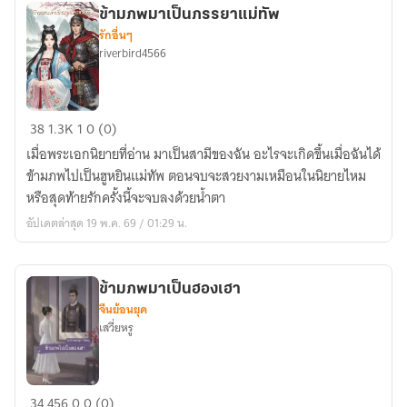
ข้ามภพมาเป็นภรรยาแม่ทัพ
รักอื่นๆ
riverbird4566
ข้าม
38
1.3K
1
0 (0)
ภพ
เมื่อพระเอกนิยายที่อ่าน มาเป็นสามีของฉัน อะไรจะเกิดขึ้นเมื่อฉันได้
มา
ข้ามภพไปเป็นฮูหยินแม่ทัพ ตอนจบจะสวยงามเหมือนในนิยายไหม
เป็น
หรือสุดท้ายรักครั้งนี้จะจบลงด้วยน้ำตา
ภรรยา
อัปเดตล่าสุด 19 พ.ค. 69 / 01:29 น.
แม่ทัพ
ข้ามภพมาเป็นฮองเฮา
จีนย้อนยุค
เสวี่ยหรู
ข้าม
34
456
0
0 (0)