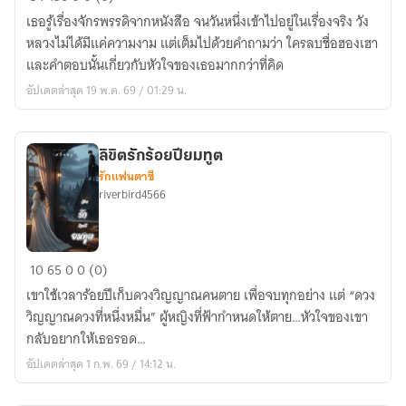
ภพ
เธอรู้เรื่องจักรพรรดิจากหนังสือ จนวันหนึ่งเข้าไปอยู่ในเรื่องจริง วัง
มา
หลวงไม่ได้มีแค่ความงาม แต่เต็มไปด้วยคำถามว่า ใครลบชื่อฮองเฮา
เป็น
และคำตอบนั้นเกี่ยวกับหัวใจของเธอมากกว่าที่คิด
ฮองเฮา
อัปเดตล่าสุด 19 พ.ค. 69 / 01:29 น.
ลิขิตรักร้อยปียมทูต
รักแฟนตาซี
riverbird4566
ลิขิต
10
65
0
0 (0)
รัก
เขาใช้เวลาร้อยปีเก็บดวงวิญญาณคนตาย เพื่อจบทุกอย่าง แต่ “ดวง
ร้อย
วิญญาณดวงที่หนึ่งหมื่น” ผู้หญิงที่ฟ้ากำหนดให้ตาย…หัวใจของเขา
ปี
กลับอยากให้เธอรอด…
ยมทูต
อัปเดตล่าสุด 1 ก.พ. 69 / 14:12 น.