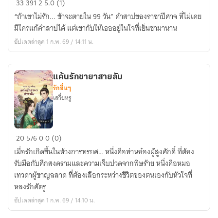
33
391
2
5.0 (1)
สาป
“ถ้าเขาไม่รัก... ข้าจะตายใน 99 วัน” คำสาปของราชาปีศาจ ที่ไม่เคย
รัก
มีใครแก้คำสาปได้ แต่เขากับให้เธออยู่ในใจที่เย็นชามานาน
99
อัปเดตล่าสุด 1 ก.พ. 69 / 14:11 น.
วัน
กับ
ชายา
แค้นรักชายาสายลับ
ปีศาจ
รักอื่นๆ
เสวี่ยหรู
แค้น
20
576
0
0 (0)
รัก
เมื่อรักเกิดขึ้นในห้วงการทรยศ… หนึ่งคือท่านอ๋องผู้สูงศักดิ์ ที่ต้อง
ชายา
รับมือกับศึกสงครามและความเจ็บปวดจากพิษร้าย หนึ่งคือหมอ
สายลับ
เทวดาผู้ชาญฉลาด ที่ต้องเลือกระหว่างชีวิตของตนเองกับหัวใจที่
หลงรักศัตรู
อัปเดตล่าสุด 1 ก.พ. 69 / 14:10 น.