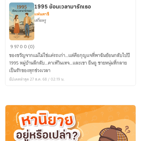
ลืม
1995 ย้อนเวลามารักเธอ
แฟนตาซี
เสวี่ยหรู
1995
9
97
0
0 (0)
ย้อน
ของขวัญจากแม่ไม่ใช่แค่รถเก่า…แต่คือกุญแจที่พาฉันย้อนกลับไปปี
เวลา
1995 หมู่บ้านลึกลับ…คาเฟ่วินเทจ…และเขา อึนอู ชายหนุ่มที่กลาย
มา
เป็นรักของทุกช่วงเวลา
รัก
อัปเดตล่าสุด 27 ส.ค. 68 / 02:19 น.
เธอ