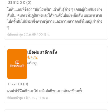
ต้นไม้
23
512
0
0 (0)
วิญญาณ
ในดินแดนที่ชื่อว่า "อัลนิวาเรีย" เผ่าพันธุ์ต่าง ๆ เคยอยู่ร่วมกันอย่าง
แห่ง
สันติ… จนกระทั่งภูติแห่งแสงได้หายตัวไปอย่างลึกลับ และการหาย
ปฐม
ไปครั้งนั้นได้นำมาซึ่งความวุ่นวายและความหวาดกลัวในหมู่เผ่าต่าง
กาล
ๆ
อัปเดตล่าสุด 5 มิ.ย. 69 / 00:18 น.
เมื่อฝนมาอีกครั้ง
ซึ้งกินใจ
เสวี่ยหรู
เมื่อ
0
22
0
0 (0)
ฝน
ฝนทำให้ฉันเสียเขาไป แล้วฝนก็พาเขากลับมาอีกครั้ง
มา
อัปเดตล่าสุด 1 มิ.ย. 69 / 11:26 น.
อีก
ครั้ง