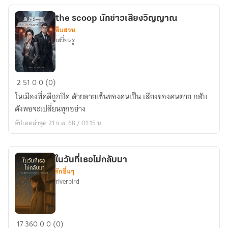
the scoop นักข่าวเสียงวิญญาณ
สืบสวน
เสวี่ยหรู
the
2
51
0
0 (0)
scoop
ในเมืองที่คดีถูกปิด ด้วยลายเซ็นของคนเป็น เสียงของคนตาย กลับ
นัก
ดังพอจะเปลี่ยนทุกอย่าง
ข่าว
อัปเดตล่าสุด 21 ธ.ค. 68 / 01:15 น.
เสียง
วิญญาณ
ในวันที่เธอไม่กลับมา
รักอื่นๆ
riverbird
ใน
17
360
0
0 (0)