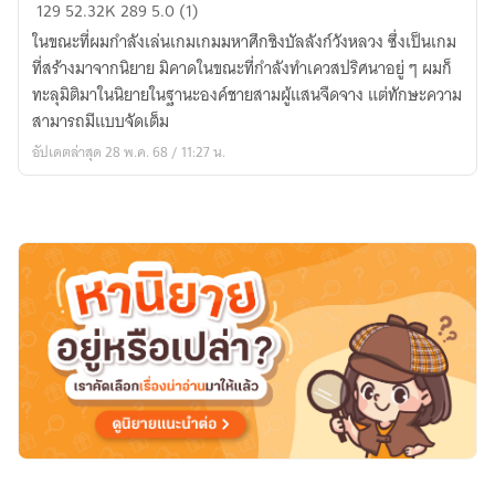
ทะลุ
129
52.32K
289
5.0 (1)
มิติ
ในขณะที่ผมกำลังเล่นเกมเกมมหาศึกชิงบัลลังก์วังหลวง ซึ่งเป็นเกม
ทั้งที
ที่สร้างมาจากนิยาย มิคาดในขณะที่กำลังทำเควสปริศนาอยู่ ๆ ผมก็
ไย
ทะลุมิติมาในนิยายในฐานะองค์ชายสามผู้แสนจืดจาง แต่ทักษะความ
ข้า
สามารถมีแบบจัดเต็ม
จะ
อัปเดตล่าสุด 28 พ.ค. 68 / 11:27 น.
เปลี่ยน
ชะตา
นาง
มิได้