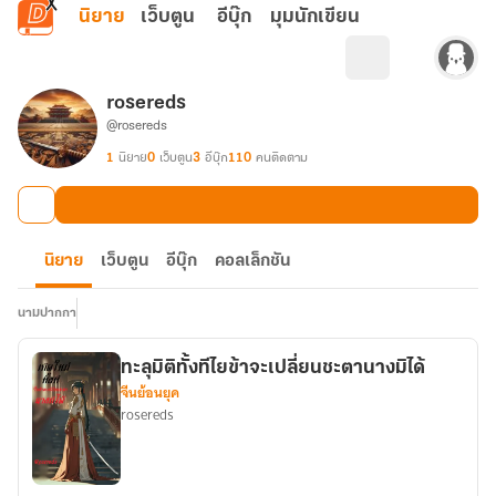
ข้ามไปยังเนื้อหาหลัก
นิยาย
เว็บตูน
อีบุ๊ก
มุมนักเขียน
rosereds
@rosereds
1
นิยาย
0
เว็บตูน
3
อีบุ๊ก
110
คนติดตาม
นิยาย
เว็บตูน
อีบุ๊ก
คอลเล็กชัน
นามปากกา
ทะลุมิติทั้งทีไยข้าจะเปลี่ยนชะตานางมิได้
จีนย้อนยุค
rosereds