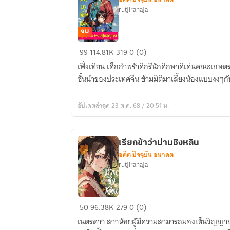
rutjiranaja
จบ
ข้าม
99
114.81K
319
0 (0)
มิติ
เฟิ่งเทียน เด็กกำพร้าดีกรีนักศึกษาดีเด่นคณะเกษตร
มา
ชั้นนำของประเทศจีน ข้ามมิติมาเลี้ยงน้องแบบงงๆ
เลี้ยง
น้อง
อัปเดตล่าสุด 23 ต.ค. 68 / 20:51 น.
พร้อม
กับ
ระบบ
เรียกข้าว่าม่านชิงหลิน
สุ่ม
อดีต ปัจจุบัน อนาคต
สุด
rutjiranaja
กวน
เรียก
50
96.38K
279
0 (0)
ข้า
เนตรดาว สาวน้อยผู้มีความสามารถมองเห็นวิญญาณกุมา
ว่า