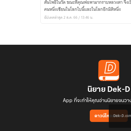
ต้นโพธิ์ในวัด ขณะที่คุณพ่อพามากราบหลวงตา จึงเป็
ม่าน
คนหนึ่งเซียนในโลกใบนี้และในโลกอีกมิติหนึ่ง
ชิง
อัปเดตล่าสุด 2 ส.ค. 66 / 13:46 น.
หลิน
นิยาย Dek-D
App ที่จะทำให้คุณอ่านนิยายจนวาง
Dek-D.com ใช
ดาวน์โหลดแอป