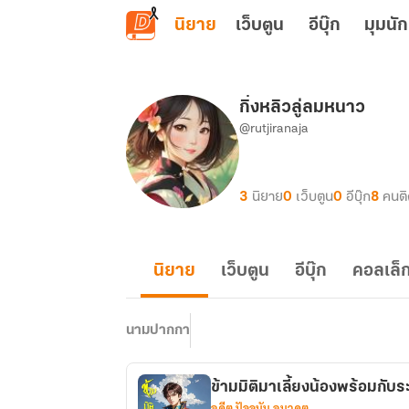
ข้ามไปยังเนื้อหาหลัก
นิยาย
เว็บตูน
อีบุ๊ก
มุมนัก
กิ่งหลิวลู่ลมหนาว
@rutjiranaja
3
นิยาย
0
เว็บตูน
0
อีบุ๊ก
8
คนต
นิยาย
เว็บตูน
อีบุ๊ก
คอลเล็ก
นามปากกา
ข้ามมิติมาเลี้ยงน้องพร้อมกับ
อดีต ปัจจุบัน อนาคต