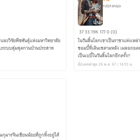
rutjiranaja
ราชา
37
33.19K
177
0 (0)
ซอมบี้
และวิจัยพืชพันธุ์แห่งมหาวิทยาลัย
ในวันสิ้นโลกเขาเป็นราชาแห่งเหล
เบบี๋
กับระบบสุ่มสุดกวนป่วนประสาท
ซอมบี้ที่เดินเซตามหลัง เผลอถอดสลักระเบ
ฟัน
เป็นเบบี๋ในวันสิ้นโลกอีกครั้ง!!
น้ำนม
อัปเดตล่าสุด 26 พ.ค. 67 / 14:55 น.
[Yaoi]
รจีนเซียนน้อยที่ถูกทิ้งอยู่ใต้