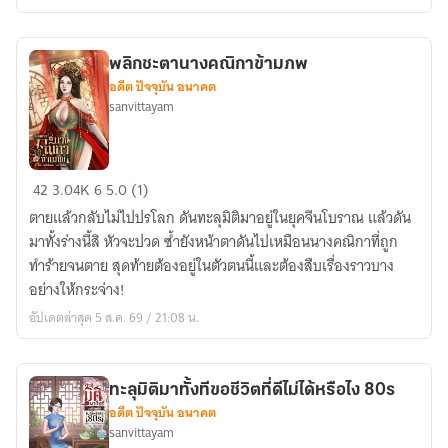
แล้ว
สา
มี
พลิกชะตานางคณิกาข้ามภพ
เฮ็ง
อดีต ปัจจุบัน อนาคต
ซวย
sanvittayam
80s
พลิก
42
3.04K
6
5.0 (1)
ชะตา
ตายแล้วกลับไม่ไปปรโลก ดันทะลุมิติมาอยู่ในยุคจีนโบราณ แล้วดัน
นาง
มาทั้งร่างนี้สิ หัวจะปวด ซ้ำยังหน้าตาดันไปเหมือนนางคณิกาที่ถูก
คณิกา
ทำร้ายจนตาย สุดท้ายต้องอยู่ในตัวตนนี้และต้องสืบเรื่องราวบาง
ข้าม
อย่างให้กระจ่าง!
ภพ
อัปเดตล่าสุด 5 ส.ค. 69 / 21:08 น.
ทะลุมิติมาทั้งทีขอชีวิตที่ดีไม่ได้หรือไง 80s
อดีต ปัจจุบัน อนาคต
sanvittayam