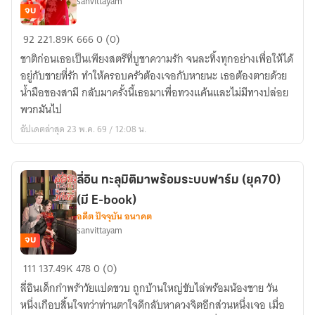
sanvittayam
จบ
ย้อน
92
221.89K
666
0 (0)
กลับ
ชาติก่อนเธอเป็นเพียงสตรีที่บูชาความรัก จนละทิ้งทุกอย่างเพื่อให้ได้
มา
อยู่กับชายที่รัก ทำให้ครอบครัวต้องเจอกับหายนะ เธอต้องตายด้วย
เป็น
น้ำมือของสามี กลับมาครั้งนี้เธอมาเพื่อทวงแค้นและไม่มีทางปล่อย
นาง
พวกมันไป
ร้าย
อัปเดตล่าสุด 23 พ.ค. 69 / 12:08 น.
(ยุค
70)
(จบ
ลี่อิน ทะลุมิติมาพร้อมระบบฟาร์ม (ยุค70)
แล้ว)
(มี E-book)
มี
อดีต ปัจจุบัน อนาคต
E-
sanvittayam
book
จบ
ลี่
111
137.49K
478
0 (0)
อิน
ลี่อินเด็กกำพร้าวัยแปดขวบ ถูกบ้านใหญ่ขับไล่พร้อมน้องชาย วัน
ทะลุ
หนึ่งเกือบสิ้นใจทว่าท่านตาใจดีกลับหาดวงจิตอีกส่วนหนึ่งเจอ เมื่อ
มิติ