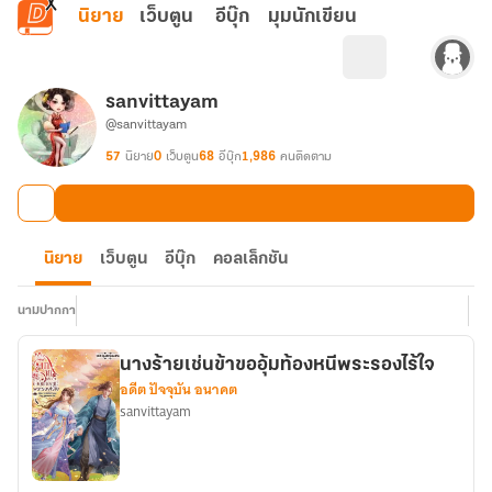
ข้ามไปยังเนื้อหาหลัก
นิยาย
เว็บตูน
อีบุ๊ก
มุมนักเขียน
sanvittayam
@sanvittayam
57
นิยาย
0
เว็บตูน
68
อีบุ๊ก
1,986
คนติดตาม
นิยาย
เว็บตูน
อีบุ๊ก
คอลเล็กชัน
นามปากกา
นางร้ายเช่นข้าขออุ้มท้องหนีพระรองไร้ใจ
อดีต ปัจจุบัน อนาคต
sanvittayam