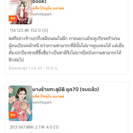
book)
(มี
อดีต ปัจจุบัน อนาคต
E-
sanvittayam
book)
จบ
จ้าว
114
123.4K
152
0 (0)
เย่ว
สตรีอย่างจ้าวเยว่ก็เสมือนคมในฝัก ภายนอกแม้จะดูเกียจคร้านจน
สตรี
ผู้คนเบือนหน้าหนี ทว่าความสามารถที่มีนั้นไม่อาจดูแคลนได้ แต่เมื่อ
เกียจคร้าน
ต้องปกป้องชายที่ขึ้นชื่อว่าเป็นสามีจึงไม่อาจปิดบังความสามารถได้
ของ
อีกต่อไป
แม่ทัพ
อัปเดตล่าสุด 7 ก.ค. 69 / 19:16 น.
(มี
E-
book)
นางร้ายทะลุมิติ ยุค70 (จบแล้ว)
อดีต ปัจจุบัน อนาคต
sanvittayam
จบ
นาง
203
567.88K
2.11K
4.0 (1)
ร้าย