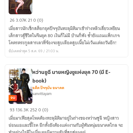
ทะลุ
26
3.07K
21
0 (0)
มิติ
เมื่อสาวนักเช็กสต็อกยุคปัจจุบันทะลุมิติมาเข้าร่างหลิวเสี่ยวเหยียน
มา
เด็กสาวสู้ชีวิตในจีนยุค 80 เงินก็ไม่มี บ้านก็พัง ซ้ำยังแถมแพ็กเกจ
ทั้งที
โคตรตระกูลสารเลวที่จ้องจะสูบเลือดสูบเนื้อไม่เว้นแต่ละวันอีก!
ขอ
อัปเดตล่าสุด 5 ส.ค. 69 / 21:03 น.
ชีวิต
ที่
ดี
หว่านซูฉี นายหญิงซูแห่งยุค 70 (มี E-
ไม่
book)
ได้
อดีต ปัจจุบัน อนาคต
หรือ
sanvittayam
ไง
จบ
80s
หว่าน
93
136.3K
252
0 (0)
ซูฉี
เมื่อมาเฟียสุดโหดต้องทะลุมิติมาอยู่ในร่างของหว่านซูฉี หญิงสาว
นาย
อ่อนแอและขี้โรค อีกทั้งยังต้องแต่งงานกับผู้พันหนุ่มอนาคตไกล จะ
หญิง
ทำอย่างไรดีในเมื่อเธอมีความลับที่ซุกซ่อนอยู่