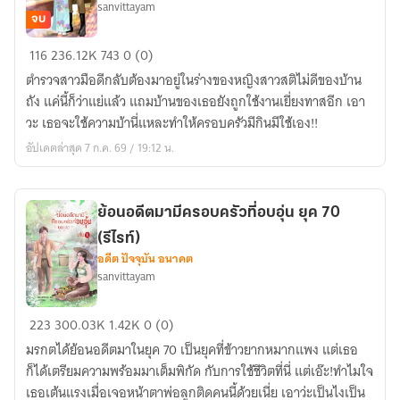
sanvittayam
แล้ว)
จบ
มีE-
ทะลุ
116
236.12K
743
0 (0)
book
มิติ
ตำรวจสาวมือดีกลับต้องมาอยู่ในร่างของหญิงสาวสติไม่ดีของบ้าน
มา
ถัง แค่นี้ก็ว่าแย่แล้ว แถมบ้านของเธอยังถูกใช้งานเยี่ยงทาสอีก เอา
เป็น
วะ เธอจะใช้ความบ้านี่แหละทำให้ครอบครัวมีกินมีใช้เอง!!
หญิง
อัปเดตล่าสุด 7 ก.ค. 69 / 19:12 น.
บ้า
ที่
กลาย
ย้อนอดีตมามีครอบครัวที่อบอุ่น ยุค 70
มา
(รีไรท์)
เป็น
อดีต ปัจจุบัน อนาคต
คุณนาย
sanvittayam
ตำรวจ
70s
ย้อน
223
300.03K
1.42K
0 (0)
(มี
อดีต
E-
มรกตได้ย้อนอดีตมาในยุค 70 เป็นยุคที่ข้าวยากหมากแพง แต่เธอ
มา
book)
ก็ได้เตรียมความพร้อมมาเต็มพิกัด กับการใช้ชีวิตที่นี่ แต่เอ๊ะ!ทำไมใจ
มี
เธอเต้นแรงเมื่อเจอหน้าตาพ่อลูกติดคนนี้ด้วยเนี่ย เอาว่ะเป็นไงเป็น