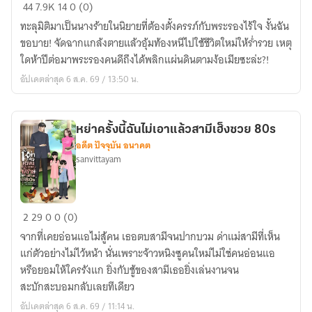
นาง
44
7.9K
14
0 (0)
ร้าย
ทะลุมิติมาเป็นนางร้ายในนิยายที่ต้องตั้งครรภ์กับพระรองไร้ใจ งั้นฉัน
เช่น
ขอบาย! จัดฉากแกล้งตายแล้วอุ้มท้องหนีไปใช้ชีวิตใหม่ให้ร่ำรวย เหตุ
ข้า
ใดห้าปีต่อมาพระรองคนดีถึงได้พลิกแผ่นดินตามง้อเมียซะล่ะ?!
ขอ
อัปเดตล่าสุด 6 ส.ค. 69 / 13:50 น.
อุ้ม
ท้อง
หนี
หย่าครั้งนี้ฉันไม่เอาแล้วสามีเฮ็งซวย 80s
พระรอง
อดีต ปัจจุบัน อนาคต
ไร้
sanvittayam
ใจ
หย่า
2
29
0
0 (0)
ครั้ง
จากที่เคยอ่อนแอไม่สู้คน เธอตบสามีจนปากบวม ด่าแม่สามีที่เห็น
นี้
แก่ตัวอย่างไม่ไว้หน้า นั่นเพราะจ้าวหนิงซูคนใหม่ไม่ใช่คนอ่อนแอ
ฉัน
หรือยอมให้ใครรังแก ยิ่งกับชู้ของสามีเธอยิ่งเล่นงานจน
ไม่
สะบักสะบอมกลับเลยทีเดียว
เอา
อัปเดตล่าสุด 6 ส.ค. 69 / 11:14 น.