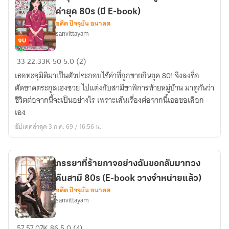
ค่ายุค 80s (มี E-book)
อดีต ปัจจุบัน อนาคต
sanvittayam
จบ
ทะลุ
33
22.33K
50
5.0 (2)
มิติ
เธอทะลุมิติมาเป็นตัวประกอบไร้ค่าที่ถูกขายกินยุค 80! จึงลงชื่อ
มา
ตัดขาดตระกูลเฮงซวย ไปแต่งกับสามีขาพิการท้ายหมู่บ้าน มาดูกันว่า
เป็น
ชีวิตต่อจากนี้จะเป็นอย่างไร เพราะเส้นเรื่องต่อจากนี้เธอขอเลือก
ตัวประกอบ
เอง
ที่
อัปเดตล่าสุด 3 ก.ค. 69 / 16:56 น.
ถูก
มอง
ว่า
ภรรยาที่ร้ายกาจอย่างฉันขอกลับมาทวง
ไร้
คืนสามี 80s (E-book วางจำหน่ายแล้ว)
ค่า
อดีต ปัจจุบัน อนาคต
ยุค
sanvittayam
80s
(มี
ภรรยา
57
57.07K
86
5.0 (4)