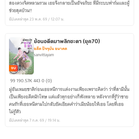
สองดวงจิตหลวมรวม เธอจึงกลายเป็นอัจฉริยะ ที่มีระบบฟาร์มและผู้
มา
ช่วยสุดป่วน!!
พร้อม
อัปเดตล่าสุด 23 พ.ค. 69 / 12:07 น.
ระบบ
ฟาร์ม
(ยุค70)
ย้อนอดีตมาพลิกชะตา (ยุค70)
(มี
อดีต ปัจจุบัน อนาคต
E-
sanvittayam
book)
จบ
ย้อน
99
190.57K
443
0 (0)
อดีต
มู่อันเหมยชาติก่อนเธอหนีการแต่งงานเพียงเพราะคิดว่า ว่าที่สามีนั้น
มา
เป็นเพียงอดีตนักโทษ แต่แล้วทุกอย่างก็พังทลาย หลังจากที่รู้ว่าชาย
พลิก
คนรักที่เธอหนีตามไปกลับยัดเยียดคำว่าเมียน้อยให้เธอ โดยที่เธอ
ชะตา
ไม่รู้ตัว
(ยุค70)
อัปเดตล่าสุด 7 ก.ค. 69 / 19:14 น.