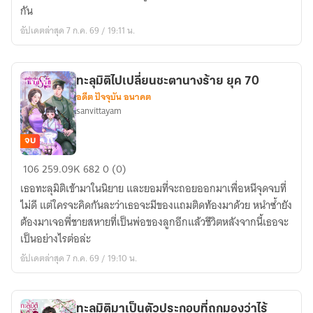
ครอบครัว
กัน
ที่
อัปเดตล่าสุด 7 ก.ค. 69 / 19:11 น.
อบอุ่น
ยุค
70
ทะลุมิติไปเปลี่ยนชะตานางร้าย ยุค 70
(รี
อดีต ปัจจุบัน อนาคต
ไรท์)
sanvittayam
จบ
ทะลุ
106
259.09K
682
0 (0)
มิติ
เธอทะลุมิติเข้ามาในนิยาย และยอมที่จะถอยออกมาเพื่อหนีจุดจบที่
ไป
ไม่ดี แต่ใครจะคิดกันละว่าเธอจะมีของแถมติดท้องมาด้วย หนำซ้ำยัง
เปลี่ยน
ต้องมาเจอพี่ชายสหายที่เป็นพ่อของลูกอีกแล้วชีวิตหลังจากนี้เธอจะ
ชะตา
เป็นอย่างไรต่อล่ะ
นาง
อัปเดตล่าสุด 7 ก.ค. 69 / 19:10 น.
ร้าย
ยุค
70
ทะลุมิติมาเป็นตัวประกอบที่ถูกมองว่าไร้