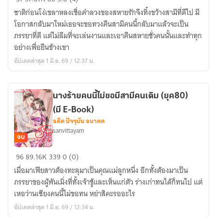
E-
ที่
book)
ชาติก่อนโง่เขลาหลงเชื่อคำลวงของสหายรักจึงทิ้งขว้างสามีที่ดีไป มี
ร้ายกาจ
โอกาสกลับมาใหม่เธอจะขอทวงคืนสามีคนนี้กลับมาแล้วจะเป็น
อย่าง
ภรรยาที่ดี แต่ไม่ลืมที่จะเล่นงานและเอาคืนสหายชั่วคนนั้นและทำทุก
ฉัน
อย่างเพื่อยืนข้างเขา
ขอก
อัปเดตล่าสุด 1 มิ.ย. 69 / 12:37 น.
ลับ
มาท
วง
นางร้ายคนนี้ไม่ขอมีสามีคนเดิม (ยุค80)
คืน
(มี E-Book)
สามี
อดีต ปัจจุบัน อนาคต
80s
sanvittayam
(E-
จบ
book
นาง
96
89.16K
339
0 (0)
วาง
ร้าย
จำหน่าย
เมื่อมาเฟียสาวต้องทะลุมาเป็นคุณแม่ลูกหนึ่ง อีกทั้งต้องมาเป็น
คน
แล้ว)
ภรรยาของผู้พันเมิ่งที่ทั้งเจ้าชู้และเห็นแก่ตัว ร่างเก่าทนได้ก็ทนไป แต่
นี้
เหอว่านเซียงคนนี้ไม่ขอทน หย่าสิคะรออะไร
ไม่
อัปเดตล่าสุด 1 มิ.ย. 69 / 12:34 น.
ขอ