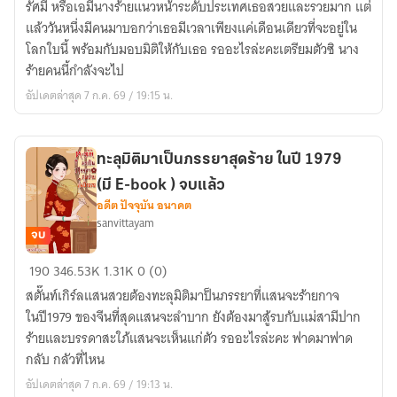
รัศมี หรือเอมี่นางร้ายแนวหน้าระดับประเทศเธอสวยและรวยมาก แต่
ทะลุ
แล้ววันหนึ่งมีคนมาบอกว่าเธอมีเวลาเพียงแค่เดือนเดียวที่จะอยู่ใน
มิติ
โลกใบนี้ พร้อมกับมอบมิติให้กับเธอ รออะไรล่ะคะเตรียมตัวซิ นาง
ยุค70
ร้ายคนนี้กำลังจะไป
(จบ
อัปเดตล่าสุด 7 ก.ค. 69 / 19:15 น.
แล้ว)
ทะลุมิติมาเป็นภรรยาสุดร้าย ในปี 1979
(มี E-book ) จบแล้ว
อดีต ปัจจุบัน อนาคต
sanvittayam
จบ
ทะลุ
190
346.53K
1.31K
0 (0)
มิติ
สตั๊นท์เกิร์ลแสนสวยต้องทะลุมิติมาป็นภรรยาที่แสนจะร้ายกาจ
มา
ในปี1979 ของจีนที่สุดแสนจะลำบาก ยังต้องมาสู้รบกับแม่สามีปาก
เป็น
ร้ายและบรรดาสะใภ้แสนจะเห็นแก่ตัว รออะไรล่ะคะ ฟาดมาฟาด
ภรรยา
กลับ กลัวที่ไหน
สุด
อัปเดตล่าสุด 7 ก.ค. 69 / 19:13 น.
ร้าย