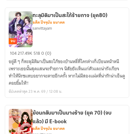
มี
สามี
ทะลุมิติมาเป็นสะใภ้ร้ายกาจ (ยุค80)
คน
อดีต ปัจจุบัน อนาคต
เดิม
sanvittayam
(ยุค80)
(มี
จบ
E-
ทะลุ
104
217.49K
518
0 (0)
Book)
มิติ
อยู่ดี ๆ ก็ทะลุมิติมาเป็นสะใภ้ของบ้านหลี่ที่ใครต่างก็เบือนหน้าหนี
มา
เพราะเธอนั้นสุดแสนจะร้ายกาจ นิสัยยังเห็นแก่ตัวและน่ารังเกียจ
เป็น
ทำให้นีรชแทบอยากจะตายอีกครั้ง หากไม่มีสองแฝดที่น่ารักน่าเอ็นดู
สะใภ้
คอยยิ้มให้!!
ร้ายกาจ
อัปเดตล่าสุด 23 พ.ค. 69 / 12:08 น.
(ยุค80)
ย้อนกลับมาเป็นนางร้าย (ยุค 70) (จบ
แล้ว) มี E-book
อดีต ปัจจุบัน อนาคต