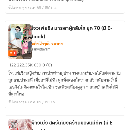
ซู
อัปเดตล่าสุด 7 ก.ค. 69 / 19:18 น.
แห่ง
ยุค
70
โจวเพ่ยชิง มารดาผู้กลับใจ ยุค 70 (มี E-
(มี
book)
E-
อดีต ปัจจุบัน อนาคต
book)
sanvittayam
จบ
โจ
122
222.35K
630
0 (0)
ว
โจวเพ่ยชิงหญิงร้ายกาจประจำหมู่บ้าน วางแผนร้ายจนได้แต่งงานกับ
เพ่ย
ลูกชายบ้านหลี่ เมื่อสามีไม่รัก ลูกทั้งสองก็หวาดกลัว กลับมาครั้งนี้
ชิง
เธอจึงไม่คิดจะสนใจใครอีก ขอเพียงเลี้ยงดูลูก ๆ และบ้านเดิมให้ดี
มารดา
ที่สุดก็พอ
ผู้
อัปเดตล่าสุด 7 ก.ค. 69 / 19:17 น.
กลับ
ใจ
ยุค
จ้าวเย่ว สตรีเกียจคร้านของแม่ทัพ (มี E-
70