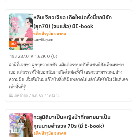
ในปี
1979
หลินเจียวเจียว เกิดใหม่ครั้งนี้ขอมีรัก
(มี
(ยุค70) (จบแล้ว) มีE-book
E-
อดีต ปัจจุบัน อนาคต
book
sanvittayam
)
จบ
จบ
หลิน
193
287.01K
1.62K
0 (0)
แล้ว
เจียว
สามีที่เฉยชา ลูกๆหวาดกลัว แม้แต่ครอบครัวที่แสนดียังเอือมระอา
เจียว
เธอ แต่สวรรค์ให้เธอกลับมาเกิดใหม่ครั้งนี้ เธอจะสามารถลบล้าง
เกิด
ความผิด เริ่มต้นใหม่แก้ไขในสิ่งที่ผิดพลาดไปแล้วได้หรือไม มีแต่เธอ
ใหม่
เท่านั้นที่รู้
ครั้ง
อัปเดตล่าสุด 7 ก.ค. 69 / 19:12 น.
นี้
ขอ
มี
ทะลุมิติมาเป็นหญิงบ้าที่กลายมาเป็น
รัก
คุณนายตำรวจ 70s (มี E-book)
(ยุค70)
อดีต ปัจจุบัน อนาคต
(จบ