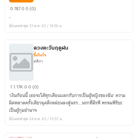
ฤดู
0
787
0
0 (0)
ฝน
-
ของ
อัปเดตล่าสุด 31 ต.ค. 63 / 14:36 น.
เขา
ฤดู
หนาว
ดวงตะวันฤดูฝน
ของ
ซึ้งกินใจ
เธอ
ศศิภา
ดวงตะวัน
1
1.17K
0
0 (0)
ฤดู
‘เงินก้อนนี้ เธอจะได้ทุกเดือนแลกกับการเป็นผู้หญิงของฉัน’ ความ
ฝน
ผิดพลาดครั้งเดียวฉุดดึงหล่อนลงสู่นรก...นรกที่มีรพี พรหมพิริยะ
เป็นผู้กุมอำนาจ
อัปเดตล่าสุด 24 ต.ค. 63 / 13:57 น.