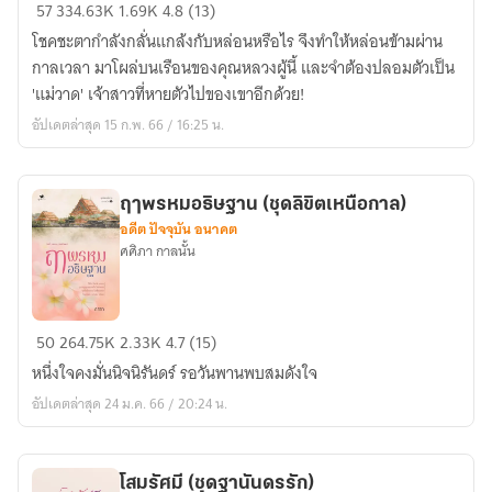
เพรง
57
334.63K
1.69K
4.8 (13)
พรหม
โชคชะตากำลังกลั่นแกล้งกับหล่อนหรือไร จึงทำให้หล่อนข้ามผ่าน
ข้าม
กาลเวลา มาโผล่บนเรือนของคุณหลวงผู้นี้ และจำต้องปลอมตัวเป็น
ภพ
'แม่วาด' เจ้าสาวที่หายตัวไปของเขาอีกด้วย!
(ชุด
อัปเดตล่าสุด 15 ก.พ. 66 / 16:25 น.
ลิขิต
เหนือ
กาล)
ฤๅพรหมอธิษฐาน (ชุดลิขิตเหนือกาล)
อดีต ปัจจุบัน อนาคต
ศศิภา กาลนั้น
ฤๅ
50
264.75K
2.33K
4.7 (15)
พรหม
หนึ่งใจคงมั่นนิจนิรันดร์ รอวันพานพบสมดังใจ
อธิษฐาน
อัปเดตล่าสุด 24 ม.ค. 66 / 20:24 น.
(ชุด
ลิขิต
เหนือ
โสมรัศมี (ชุดฐานันดรรัก)