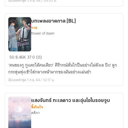
อัปเดตล่าสุด 3 ก.ย. 64 / 09:53 น.
บทเพลงฆาตกาล [BL]
วาย
flower of dawn
บทเพลง
50
8.46K
37
0 (0)
ฆาต
‘คนของกู กูแตะได้คนเดียว’ คีรีกรณ์ลั่นไกปืนอย่างไม่ลังเล ปัง! ลูก
กาล
กระสุนพุ่งเข้าใส่กลางหน้าผากของมันอย่างแม่นยำ
[BL]
อัปเดตล่าสุด 1 ก.ย. 64 / 12:17 น.
แสงจันทร์ ทะเลดาว และอุ่นไอในรอยจูบ
ซึ้งกินใจ
ศศิภา