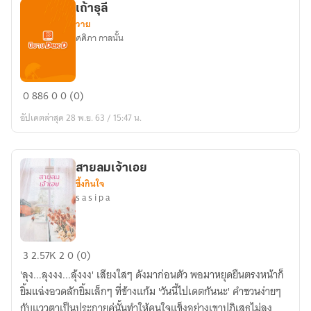
เถ้าธุลี
คำนึง
วาย
[BL]
ศศิภา กาลนั้น
เถ้า
0
886
0
0 (0)
ธุลี
อัปเดตล่าสุด 28 พ.ย. 63 / 15:47 น.
สายลมเจ้าเอย
ซึ้งกินใจ
s a s i p a
สายลม
3
2.57K
2
0 (0)
เจ้า
'ลุง...ลุงงง...ลุ้งงง' เสียงใสๆ ดังมาก่อนตัว พอมาหยุดยืนตรงหน้าก็
เอย
ยิ้มแฉ่งอวดลักยิ้มเล็กๆ ที่ข้างแก้ม 'วันนี้ไปเดตกันนะ' คำชวนง่ายๆ
กับแววตาเป็นประกายคู่นั้นทำให้คนใจแข็งอย่างเขาปฏิเสธไม่ลง