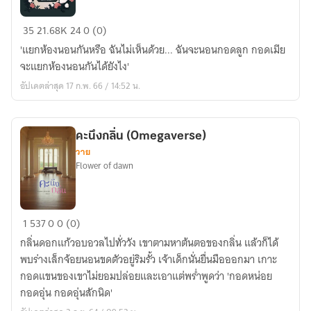
ทิวา
35
21.68K
24
0 (0)
โลม
'แยกห้องนอนกันหรือ ฉันไม่เห็นด้วย... ฉันจะนอนกอดลูก กอดเมีย
ดาว
จะแยกห้องนอนกันได้ยังไง'
[END]
อัปเดตล่าสุด 17 ก.พ. 66 / 14:52 น.
คะนึงกลิ่น (Omegaverse)
วาย
Flower of dawn
คะนึง
1
537
0
0 (0)
กลิ่น
กลิ่นดอกแก้วอบอวลไปทั่ววัง เขาตามหาต้นตอของกลิ่น แล้วก็ได้
(Omegaverse)
พบร่างเล็กจ้อยนอนขดตัวอยู่ริมรั้ว เจ้าเด็กนั่นยื่นมือออกมา เกาะ
กอดแขนของเขาไม่ยอมปล่อยและเอาแต่พร่ำพูดว่า 'กอดหน่อย
กอดอุ่น กอดอุ่นสักนิด'