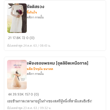
รัตติสรวง
ซึ้งกินใจ
ศศิภา กาลนั้น
รัตติ
21
17.8K
72
0 (0)
สรวง
อัปเดตล่าสุด 24 ต.ค. 63 / 08:43 น.
เพียงรอยพรหม [ชุดลิขิตเหนือกาล]
อดีต ปัจจุบัน อนาคต
ศศิภา กาลนั้น
เพียง
44
39.93K
157
0 (0)
รอย
เธอข้ามกาลเวลามาอยู่ในร่างของสตรีผู้หนึ่งที่สามีแสนชิงชัง!
พรหม
อัปเดตล่าสุด 23 ต.ค. 63 / 09:32 น.