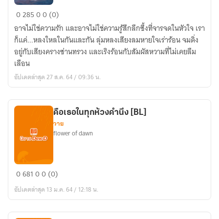
แสงจันทร์
0
285
0
0 (0)
ทะเล
อาจไม่ใช่ความรัก และอาจไม่ใช่ความรู้สึกลึกซึ้งที่จารจดในหัวใจ เรา
ดาว
ก็แค่...หลงใหลในกันและกัน ลุ่มหลงเสียงลมหายใจเร่าร้อน จมดิ่ง
และ
อยู่กับเสียงครางซ่านทรวง และเริงร้อนกับสัมผัสหวามที่ไม่เคยลืม
อุ่น
เลือน
ไอ
อัปเดตล่าสุด 27 ส.ค. 64 / 09:36 น.
ใน
รอย
จูบ
คือเธอในทุกห้วงคำนึง [BL]
วาย
flower of dawn
คือ
0
681
0
0 (0)
เธอ
อัปเดตล่าสุด 13 ม.ค. 64 / 12:18 น.
ใน
ทุก
ห้วง