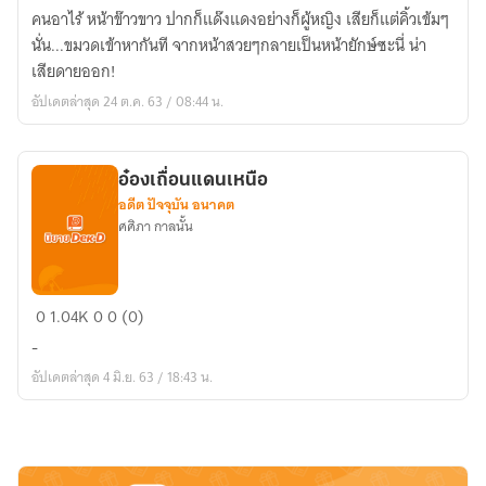
ปลาย
คนอาไร้ หน้าข๊าวขาว ปากก็แด๊งแดงอย่างก็ผู้หญิง เสียก็แต่คิ้วเข้มๆ
ฝั่ง
นั่น...ขมวดเข้าหากันที จากหน้าสวยๆกลายเป็นหน้ายักษ์ซะนี่ น่า
ฟ้า
เสียดายออก!
อัปเดตล่าสุด 24 ต.ค. 63 / 08:44 น.
อ๋องเถื่อนแดนเหนือ
อดีต ปัจจุบัน อนาคต
ศศิภา กาลนั้น
อ๋อง
0
1.04K
0
0 (0)
เถื่อน
-
แดน
อัปเดตล่าสุด 4 มิ.ย. 63 / 18:43 น.
เหนือ