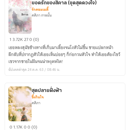
ยอดรักของสิคาล (ชุดสุดดวงใจ)
รักคอมเมดี้
ศศิภา กาลนั้น
ยอด
1
3.72K
27
0 (0)
รัก
เธอหลงสุนัขข้างทางที่เก็บมาเลี้ยงจนโงหัวไม่ขึ้น ชายแปลกหน้า
ของ
ลึกลับที่ปรากฏตัวให้เธอเห็นบ่อยๆ ก็ก่อกวนหัวใจ ทำให้เธอต้องไขว้
สิคาล
เขวจากชายในฝันจนน่าหงุดหงิด!
(ชุด
อัปเดตล่าสุด 24 ต.ค. 63 / 08:46 น.
สุด
ดวงใจ)
สุดปลายฝั่งฟ้า
ซึ้งกินใจ
ศศิภา
สุด
0
1.17K
0
0 (0)