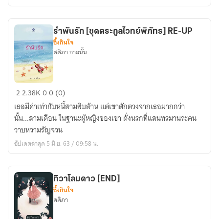
[ชุด
ลิขิต
เหนือ
รำพันรัก [ชุดตระกูลไวทย์พิภัทร] RE-UP
กาล]
ซึ้งกินใจ
ศศิภา กาลนั้น
รำพัน
2
2.38K
0
0 (0)
รัก
เธอมีค่าเท่ากับหนี้สามสิบล้าน แต่เขาตักตวงจากเธอมากกว่า
[ชุด
นั้น...สามเดือน ในฐานะผู้หญิงของเขา ดั่งนรกที่แสนทรมานระคน
ตระ
วาบหวามรัญจวน
กูล
อัปเดตล่าสุด 5 มิ.ย. 63 / 09:58 น.
ไวทย์
พิ
ภัทร]
ทิวาโลมดาว [END]
RE-
ซึ้งกินใจ
UP
ศศิภา