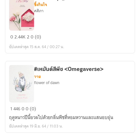
กาล)
ซึ้งกินใจ
ศศิภา
โสม
0
2.44K
2
0 (0)
รัศมี
อัปเดตล่าสุด 15 ส.ค. 64 / 00:27 น.
(ชุด
ฐานันดร
รัก)
#เหมันต์สีพีช <Omegaverse>
วาย
flower of dawn
#เหมันต์
1
446
0
0 (0)
สี
ฤดูหนาวปีนี้อวลไปด้วยกลิ่นพีชที่หอมหวานและแสนอบอุ่น
พีช
อัปเดตล่าสุด 19 มิ.ย. 64 / 11:03 น.
<Omegaverse>