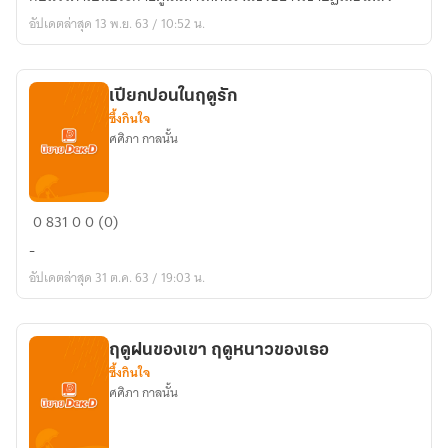
อัปเดตล่าสุด 13 พ.ย. 63 / 10:52 น.
เปียกปอนในฤดูรัก
ซึ้งกินใจ
ศศิภา กาลนั้น
เปียก
0
831
0
0 (0)
ปอน
-
ใน
อัปเดตล่าสุด 31 ต.ค. 63 / 19:03 น.
ฤดู
รัก
ฤดูฝนของเขา ฤดูหนาวของเธอ
ซึ้งกินใจ
ศศิภา กาลนั้น