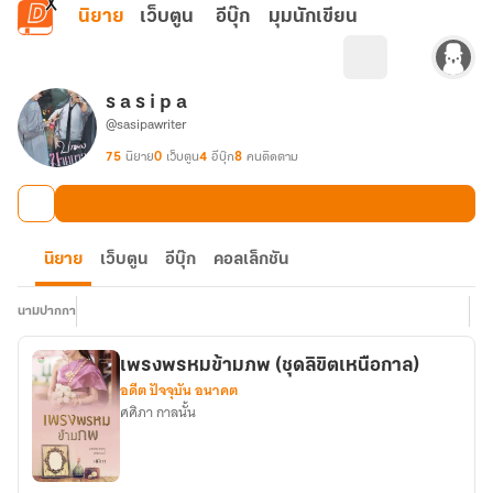
ข้ามไปยังเนื้อหาหลัก
นิยาย
เว็บตูน
อีบุ๊ก
มุมนักเขียน
s a s i p a
@sasipawriter
75
นิยาย
0
เว็บตูน
4
อีบุ๊ก
8
คนติดตาม
นิยาย
เว็บตูน
อีบุ๊ก
คอลเล็กชัน
นามปากกา
เพรงพรหมข้ามภพ (ชุดลิขิตเหนือกาล)
อดีต ปัจจุบัน อนาคต
ศศิภา กาลนั้น