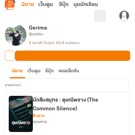
ข้ามไปยังเนื้อหาหลัก
นิยาย
เว็บตูน
อีบุ๊ก
มุมนักเขียน
Gerima
@scbkku
2
นิยาย
0
เว็บตูน
1
อีบุ๊ก
3
คนติดตาม
นิยาย
เว็บตูน
อีบุ๊ก
คอลเล็กชัน
นามปากกา
นักสืบสมุทร : ดุษณีพราง (The
Common Silence)
สืบสวน
อรุณพ่าย