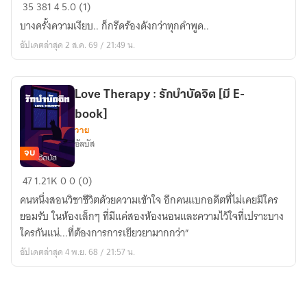
นักสืบ
35
381
4
5.0 (1)
สมุทร
บางครั้งความเงียบ.. ก็กรีดร้องดังกว่าทุกคำพูด..
:
อัปเดตล่าสุด 2 ส.ค. 69 / 21:49 น.
ดุษณี
พราง
(The
Love Therapy : รักบำบัดจิต [มี E-
Common
book]
Silence)
วาย
อัลบัส
จบ
Love
47
1.21K
0
0 (0)
Therapy
คนหนึ่งสอนวิชาชีวิตด้วยความเข้าใจ อีกคนแบกอดีตที่ไม่เคยมีใคร
:
ยอมรับ ในห้องเล็กๆ ที่มีแค่สองห้องนอนและความไว้ใจที่เปราะบาง
รัก
ใครกันแน่...ที่ต้องการการเยียวยามากกว่า”
บำบัด
อัปเดตล่าสุด 4 พ.ย. 68 / 21:57 น.
จิต
[มี
E-