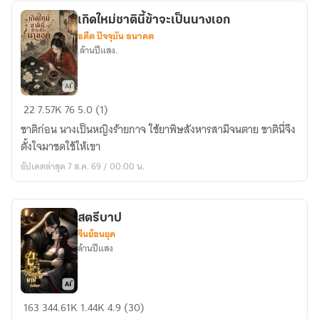
เกิดใหม่ชาตินี้ข้าจะเป็นนางเอก
อดีต ปัจจุบัน อนาคต
.ล้านปีแสง.
เกิด
22
7.57K
76
5.0 (1)
ใหม่
ชาติก่อน นางเป็นหญิงร้ายกาจ ใช้ยาพิษสังหารสามีจนตาย ชาตินี่จึง
ชาติ
ตั้งใจมาชดใช้ให้เขา
นี้
อัปเดตล่าสุด 7 ส.ค. 69 / 00:00 น.
ข้า
จะ
เป็น
สตรีบาป
นางเอก
จีนย้อนยุค
ล้านปีแสง
สตรี
163
344.61K
1.44K
4.9 (30)