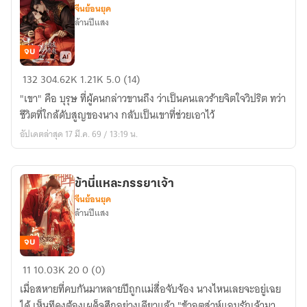
จีนย้อนยุค
ล้านปีแสง
จบ
ใต้
132
304.62K
1.21K
5.0 (14)
ปีก
"เขา" คือ บุรุษ ที่ผู้คนกล่าวขานถึง ว่าเป็นคนเลวร้ายจิตใจวิปริต ทว่า
ทรราช
ชีวิตที่ใกล้ดับสูญของนาง กลับเป็นเขาที่ช่วยเอาไว้
อัปเดตล่าสุด 17 มี.ค. 69 / 13:19 น.
ข้านี่แหละภรรยาเจ้า
จีนย้อนยุค
ล้านปีแสง
จบ
ข้า
11
10.03K
20
0 (0)
นี่
เมื่อสหายที่คบกันมาหลายปีถูกแม่สื่อจับจ้อง นางไหนเลยจะอยู่เฉย
แหละ
ได้ เห็นทีคงต้องเผด็จศึกอย่างเดียวแล้ว "ข้าอุตส่าห์แอบรักเจ้ามา