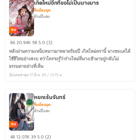
เกิดใหม่อีกทีขอไม่เป็นนางมาร
)
จีนย้อนยุค
ล้านปีแสง
จบ
เกิด
86
20.94K
98
5.0 (3)
ใหม่
หลังผ่านความเหน็บหนาวมาหลายร้อยปี เกิดใหม่ครานี้ นางขอแค่ได้
อีก
ใช้ชีวิตอย่างสงบ ทว่าใครจะรู้ว่าร่างใหม่ที่นางเข้ามาอยู่กลับไม่
ที
ธรรมดาอย่างที่เห็น
ขอ
อัปเดตล่าสุด 17 มี.ค. 69 / 13:15 น.
ไม่
เป็น
นาง
หยกเร้นจันทร์
มาร
จีนย้อนยุค
ล้านปีแสง
จบ
หยก
48
12.07K
39
5.0 (2)