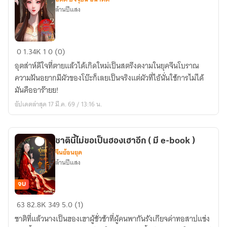
ล้านปีแสง
เมื่อ
0
1.34K
1
0 (0)
กะเทย
อุตส่าห์ดีใจที่ตายแล้วได้เกิดใหม่เป็นสตรีงดงามในยุคจีนโบราณ
ควาย
ความฝันอยากมีผัวของโบ๊ะก็เลยเป็นจริงแต่ผัวที่ไอ้นั่นใช้การไม่ได้
กลาย
มันคืออาร๊ายย!
เป็น
อัปเดตล่าสุด 17 มี.ค. 69 / 13:16 น.
ฮู
หยิน
2
ชาตินี้ไม่ขอเป็นฮองเฮาอีก ( มี e-book )
จีนย้อนยุค
ล้านปีแสง
จบ
ชาติ
63
82.8K
349
5.0 (1)
นี้
ชาติที่แล้วนางเป็นฮองเฮาผู้ชั่วช้าที่ผู้คนพากันรังเกียจด่าทอสาปแช่ง
ไม่