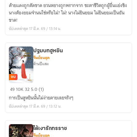
เร้น
ด้ายแดงถูกตัดขาด ยวนหยางถูกพรากจาก ชะตาชีวิตถูกผู้อื่นแย่งชิง
จันทร์
นางต้องยอมจำนนใช่หรือไม่? ไม่! นางไม่ยินยอม ไม่ยินยอมเป็นอัน
ขาด!
อัปเดตล่าสุด 17 มี.ค. 69 / 13:14 น.
ปฐมบทฮูหยิน
จีนย้อนยุค
ล้านปีแสง
จบ
ปฐม
49
10K
32
5.0 (1)
บท
การเป็นฮูหยินนั้นไม่ง่ายดายเลยจริงๆ
ฮู
อัปเดตล่าสุด 17 มี.ค. 69 / 13:12 น.
หยิน
ใต้เงารักทรราช
จีนย้อนยุค