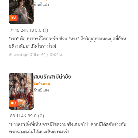
ล้านปีแสง
จบ
ใต้
71
15.24K
18
5.0 (1)
เงา
"เขา" คือ ทรราชที่โลกจารึก ส่วน "นาง" คือวิญญาณหลงยุคที่ย้อน
รัก
อดีตกลับมาเกิดในร่างใหม่
ทรราช
อัปเดตล่าสุด 17 มี.ค. 69 / 12:09 น.
สยบรักสามีน่าชัง
จีนย้อนยุค
ล้านปีแสง
จบ
สยบ
83
11.4K
39
0 (0)
รัก
"บางครา สิ่งที่เห็น อาจมิใช่ความจริงเสมอไป" หากมิได้สลับร่างกัน
สามี
พวกนางคงไม่ได้มองเห็นความจริง
น่าชัง