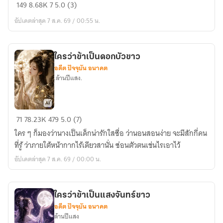
ชายา
149
8.68K
7
5.0 (3)
ที่
อัปเดตล่าสุด 7 ส.ค. 69 / 00:55 น.
ถูก
ทิ้ง
ร้าง
ใครว่าข้าเป็นดอกบัวขาว
ของ
อดีต ปัจจุบัน อนาคต
อ๋อง
.ล้านปีแสง.
ทมิฬ
ใคร
71
78.23K
479
5.0 (7)
ว่า
ใคร ๆ ก็มองว่านางเป็นเด็กน่ารักใสซื่อ ว่านอนสอนง่าย จะมีสักกี่คน
ข้า
ที่รู้ ว่าภายใต้หน้ากากไร้เดียวสานั่น ซ่อนตัวตนเช่นไรเอาไว้
เป็น
อัปเดตล่าสุด 7 ส.ค. 69 / 00:00 น.
ดอกบัว
ขาว
ใครว่าข้าเป็นแสงจันทร์ขาว
อดีต ปัจจุบัน อนาคต
ล้านปีแสง