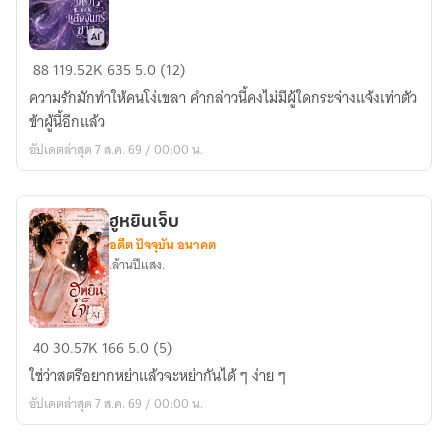
ใคร
88
119.52K
635
5.0 (12)
ว่า
ความรักมักทำให้คนโง่เขลา คำกล่าวนี้คงไม่มีผู้ใดกระจ่างแจ้งเท่าตัว
ข้า
ข้าผู้นี้อีกแล้ว
เป็น
อัปเดตล่าสุด 7 ส.ค. 69 / 00:00 น.
แสงจันทร์
ขาว
ฮูหยินเจ็บ
อดีต ปัจจุบัน อนาคต
.ล้านปีแสง.
ฮู
40
30.57K
166
5.0 (5)
หยิน
ใช่ว่าสตรีอยากหย่าแล้วจะหย่ากันได้ ๆ ง่าย ๆ
เจ็บ
อัปเดตล่าสุด 7 ส.ค. 69 / 00:00 น.