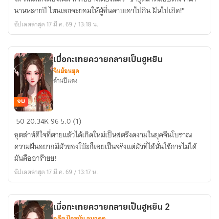
ภรรยา
นานหลายปี ไหนเลยจะยอมให้ผู้อื่นคาบเอาไปกิน ฝันไปเถิด!"
เจ้า
อัปเดตล่าสุด 17 มี.ค. 69 / 13:18 น.
เมื่อกะเทยควายกลายเป็นฮูหยิน
จีนย้อนยุค
ล้านปีแสง
จบ
เมื่อ
50
20.34K
96
5.0 (1)
กะเทย
อุตส่าห์ดีใจที่ตายแล้วได้เกิดใหม่เป็นสตรีงดงามในยุคจีนโบราณ
ควาย
ความฝันอยากมีผัวของโบ๊ะก็เลยเป็นจริงแต่ผัวที่ไอ้นั่นใช้การไม่ได้
กลาย
มันคืออาร๊ายย!
เป็น
อัปเดตล่าสุด 17 มี.ค. 69 / 13:17 น.
ฮู
หยิน
เมื่อกะเทยควายกลายเป็นฮูหยิน 2
อดีต ปัจจุบัน อนาคต