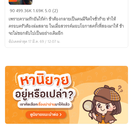
เกิด
90
499.36K
1.69K
5.0 (2)
ใหม่
เพราะความรักอันไร้ค่า ข้าต้องกลายเป็นคนมีจิตใจชั่วร้าย ทำให้
ครา
ครอบครัวต้องล่มสลาย ในเมื่อสวรรค์มอบโอกาสครั้งที่สองมาให้ ข้า
นี้
จะไม่ขอกลับไปเป็นอย่างเดิมอีก
ไม่
อัปเดตล่าสุด 17 มี.ค. 69 / 12:07 น.
เป็น
แล้ว
สตรี
ชั่ว
ช้า