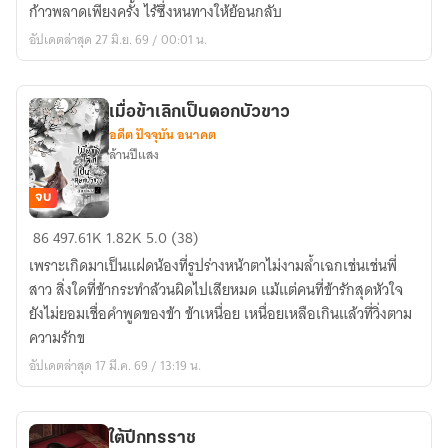
บาป
ก้าวพลาดเพียงครั้ง ไร้ซึ่งหนทางให้ย้อนกลับ
อัปเดตล่าสุด 27 มิ.ย. 69 / 00:01 น.
เมื่อข้าเลิกเป็นดอกบัวขาว
อดีต ปัจจุบัน อนาคต
ล้านปีแสง
จบ
เมื่อ
86
497.61K
1.82K
5.0 (38)
ข้า
เพราะเกิดมาเป็นแฝดน้องที่รูปร่างหน้าตาไม่งามล้ำเฉกเช่นเช่นพี่
เลิก
สาว สิ่งใดที่ข้ากระทำล้วนผิดไปเสียหมด แม้แต่คนที่ข้ารักสุดหัวใจ
เป็น
ยังไม่ยอมเชื่อคำพูดของข้า ข้าเหนื่อย เหนื่อยเหลือเกินแล้วที่วิ่งตาม
ดอกบัว
ความรักข
ขาว
อัปเดตล่าสุด 17 มี.ค. 69 / 13:19 น.
ใต้ปีกทรราช