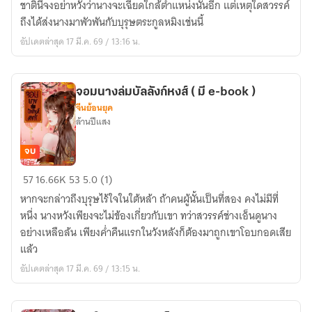
ชาตินี้จงอย่าหวังว่านางจะเฉียดใกล้ตำแหน่งนั้นอีก แต่เหตุใดสวรรค์
ขอ
ถึงได้ส่งนางมาพัวพันกับบุรุษตระกูลหมิงเช่นนี้
เป็น
อัปเดตล่าสุด 17 มี.ค. 69 / 13:16 น.
ฮองเฮา
อีก
(
จอมนางล่มบัลลังก์หงส์ ( มี e-book )
มี
จีนย้อนยุค
e-
ล้านปีแสง
book
)
จบ
จอม
57
16.66K
53
5.0 (1)
นาง
หากจะกล่าวถึงบุรุษไร้ใจในใต้หล้า ถ้าคนผู้นั้นเป็นที่สอง คงไม่มีที่
ล่ม
หนึ่ง นางหวังเพียงจะไม่ข้องเกี่ยวกับเขา ทว่าสวรรค์ช่างเอ็นดูนาง
บัลลังก์
อย่างเหลือล้น เพียงค่ำคืนแรกในวังหลังก็ต้องมาถูกเขาโอบกอดเสีย
หงส์
แล้ว
(
อัปเดตล่าสุด 17 มี.ค. 69 / 13:15 น.
มี
e-
book