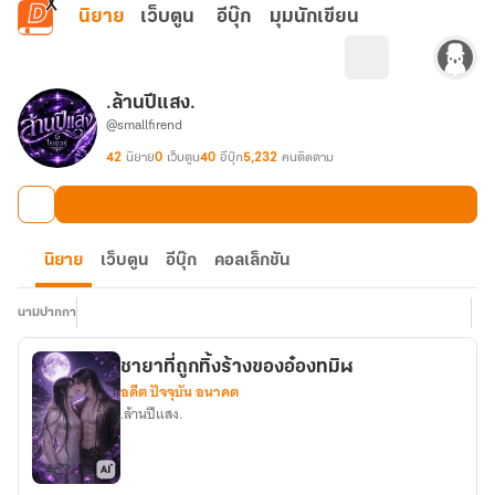
ข้ามไปยังเนื้อหาหลัก
นิยาย
เว็บตูน
อีบุ๊ก
มุมนักเขียน
.ล้านปีแสง.
@smallfirend
42
นิยาย
0
เว็บตูน
40
อีบุ๊ก
5,232
คนติดตาม
นิยาย
เว็บตูน
อีบุ๊ก
คอลเล็กชัน
นามปากกา
ชายาที่ถูกทิ้งร้างของอ๋องทมิฬ
อดีต ปัจจุบัน อนาคต
.ล้านปีแสง.