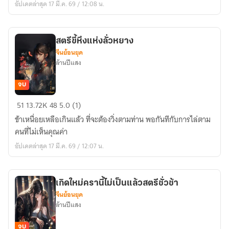
อัปเดตล่าสุด 17 มี.ค. 69 / 12:08 น.
สตรีขี้หึงแห่งลั่วหยาง
จีนย้อนยุค
ล้านปีแสง
จบ
สตรี
51
13.72K
48
5.0 (1)
ขี้
ข้าเหนื่อยเหลือเกินแล้ว ที่จะต้องวิ่งตามท่าน พอกันทีกับการไล่ตาม
หึง
คนที่ไม่เห็นคุณค่า
แห่ง
อัปเดตล่าสุด 17 มี.ค. 69 / 12:07 น.
ลั่ว
หยาง
เกิดใหม่ครานี้ไม่เป็นแล้วสตรีชั่วช้า
จีนย้อนยุค
ล้านปีแสง
จบ