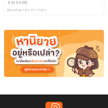
สยบ
0
22
0
0 (0)
รัก
อัปเดตล่าสุด 1 มิ.ย. 69 / 17:54 น.
ทรราช