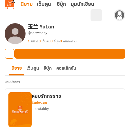
ข้ามไปยังเนื้อหาหลัก
นิยาย
เว็บตูน
อีบุ๊ก
มุมนักเขียน
玉兰 YuLan
@snowtabby
1
นิยาย
0
เว็บตูน
0
อีบุ๊ก
0
คนติดตาม
นิยาย
เว็บตูน
อีบุ๊ก
คอลเล็กชัน
นามปากกา
สยบรักทรราช
จีนย้อนยุค
snowtabby