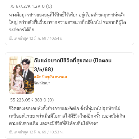
ความ
75
677.27K
1.2K
0 (0)
ลับ
นางคือบุตรสาวของอนุที่ไร้สิทธิ์ไร้เสียง อยู่เรือนท้ายคฤหาสน์หลัง
ไม่
ใหญ่ ทว่าหลังฟื้นขึ้นมาจากความตายนางก็เปลี่ยนไป จนยากที่ผู้ใด
ธรรมดา
จะต่อกรได้อีก
ของ
อัปเดตล่าสุด 12 มี.ค. 69 / 10:54 น.
บุตร
อนุ
ฉันแค่อยากมีชีวิตที่สุขสงบ (ปิดตอน
3/5/68)
อดีต ปัจจุบัน อนาคต
จิณณ์ชญา
ฉัน
55
223.05K
383
0 (0)
แค่
ชีวิตของเธอเคยพังทั้งร่างกายและจิตใจ สิ่งที่ทุ่มเทไปสุดท้ายไม่
อยาก
เหลืออะไรเลย ทว่าเมื่อมีโอกาสได้มีชีวิตใหม่อีกครั้ง เธอจะไม่เดิน
มี
ตามเส้นทางเดิม และจะมีชีวิตที่ดีให้คนอื่นได้อิจฉา
ชีวิต
อัปเดตล่าสุด 12 มี.ค. 69 / 10:53 น.
ที่