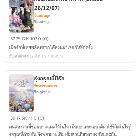
26/12/67)
จีนย้อนยุค
จิณณ์ชญา
หวน
57
75.72K
107
0 (0)
คืน
เมื่อรักที่เคยพลัดพรากได้หวนมาเจอกันอีกครั้ง
รัก
อัปเดตล่าสุด 12 มี.ค. 69 / 10:45 น.
ที่
พราก
จาก
รุ่งอรุณนี้มีรัก
(ปิด
รักหวานแหวว
ตอน
จิณณ์ชญา
26/12/67)
รุ่งอรุณ
39
17.5K
41
0 (0)
นี้
คนสองคนที่ซ่อนบาดแผลไว้ในใจ เมื่อเขาและเธอได้มาใช้ชีวิตในไร่รุ่
มี
งอรุณนี้ด้วยกัน จึงพยายามเติมเต็มส่วนที่ขาดของกันและกัน
รัก