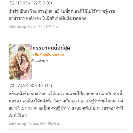
ภรรยา
52
115.99K
172
5.0 (6)
คน
กู้หว่านอินเตรียมตัวอยู่หลายปี ในที่สุดเธอก็ได้ไปใช้ความรู้ความ
นี้
สามารถของตัวเอง ในมิติที่เธอฝันถึงมาตลอด
คือ
อัปเดตล่าสุด 6 ส.ค. 69 / 07:15 น.
วาสนา
ของ
เขา
ภรรยาคนนี้ดีที่สุด
อดีต ปัจจุบัน อนาคต
จิณณ์ชญา
ภรรยา
70
273.9K
408
4.9 (14)
คน
หลินหมิงซินยอมเดินทางไปแต่งงานแทนไป๋เว่ยหลาน แลกกับการที่
นี้
พ่อของเธอต้องให้หนังสือตัดขาดกับเธอ และเธอรู้ว่าสามีในอนาคต
ดี
ของตัวเอง จะกลายเป็นเศรษฐีผู้ร่ำรวย เธอจะรีบไปเกาะขาทองคำนี้
ที่สุด
เอาไว้ก่อน
อัปเดตล่าสุด 18 มิ.ย. 69 / 19:34 น.