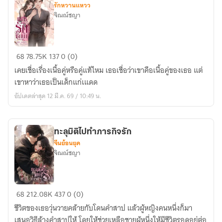
รักหวานแหวว
7/3/68
จิณณ์ชญา
ชะตา
68
78.75K
137
0 (0)
แห่ง
เคยเชื่อเรื่องเนื้อคู่หรือคู่แท้ไหม เธอเชื่อว่าเขาคือเนื้อคู่ของเธอ แต่
รัก
เขาหาว่าเธอเป็นเด็กแก่เแดด
ชักนำ
อัปเดตล่าสุด 12 มี.ค. 69 / 10:49 น.
ทะลุมิติไปทำภารกิจรัก
จีนย้อนยุค
จิณณ์ชญา
ทะลุ
68
212.08K
437
0 (0)
มิติ
ชีวิตของเธอวุ่นวายคล้ายกับโดนคำสาป แล้วผู้หญิงคนหนึ่งก็มา
ไป
เสนอวิธีล้างคำสาปให้ โดยให้ช่วยเหลือชายผู้หนึ่งให้มีชีวิตรอดอยู่ต่อ