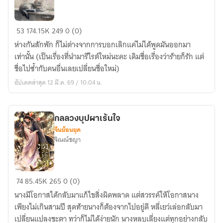
ห่าง
53
174.15K
249
0 (0)
กัน
ห่างกันสักพัก ก็ไม่ต่างจากการบอกเลิกแค่ไม่ได้พูดมันออกมา
ก็
เท่านั้น (เป็นเรื่องที่นำมารีไรต์ใหม่นะคะ เดิมชื่อเรื่องว่าร้ายก็รัก แต่
แค่
ชื่อไปซ้ำกับคนอื่นเลยเปลี่ยนชื่อใหม่)
คิดถึง
อัปเดตล่าสุด 12 มี.ค. 69 / 10:04 น.
กลลวงบุปผาเร้นใจ
จีนย้อนยุค
จิณณ์ชญา
กล
74
85.45K
265
0 (0)
ลวง
นางมีโอกาสได้กลับมาแก้ไขสิ่งผิดพลาด แต่สวรรค์ให้โอกาสนาง
บุปผา
เพียงไม่เกินสามปี สุดท้ายนางก็ต้องจากไปอยู่ดี หลี่เยว่เล่อกลับมา
เร้น
เปลี่ยนแปลงชะตา ทว่าก็ไม่ได้ง่ายนัก นางหลบเลี่ยงแต่ทุกอย่างกลับ