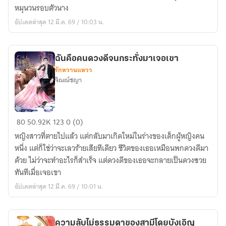
ใจ
หมุนวนรอบตัวนาง
อัปเดตล่าสุด 12 มี.ค. 69 / 10:03 น.
ฉันคือคนดวงดีจนกระทั่งมาเจอเขา
รักหวานแหวว
จิณณ์ชญา
ฉัน
80
50.92K
123
0 (0)
คือ
หญิงสาวที่ตายไปแล้ว แต่กลับมาเกิดใหม่ในร่างของเด็กผู้หญิงคน
คน
หนึ่ง แต่ก็ใช่ว่าจะเลวร้ายเสียทีเดียว ชีวิตของเธอเหมือนพกดวงดีมา
ดวง
ด้วย ไม่ว่าจะทำอะไรก็สำเร็จ แต่ดวงดีของเธอจะกลายเป็นดวงซวย
ดี
ทันทีเมื่อเจอเขา
จน
อัปเดตล่าสุด 12 มี.ค. 69 / 10:01 น.
กระทั่ง
มา
เจอ
ความลับไม่ธรรมดาของสามีโดยบังเอิญ