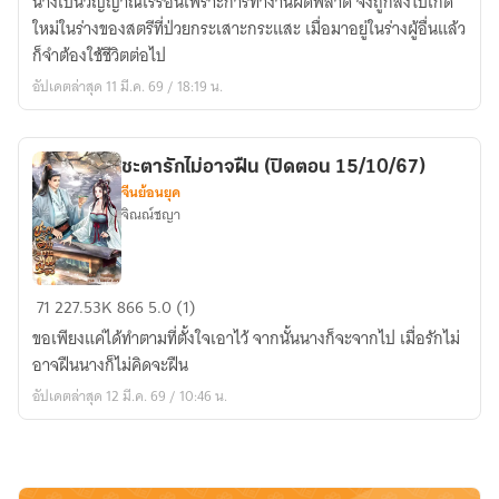
นางเป็นวิญญาณเร่ร่อนเพราะการทำงานผิดพลาด จึงถูกส่งไปเกิด
กับ
ใหม่ในร่างของสตรีที่ป่วยกระเสาะกระแสะ เมื่อมาอยู่ในร่างผู้อื่นแล้ว
มิติ
ก็จำต้องใช้ชีวิตต่อไป
ความ
อัปเดตล่าสุด 11 มี.ค. 69 / 18:19 น.
ดี
ชะตารักไม่อาจฝืน (ปิดตอน 15/10/67)
จีนย้อนยุค
จิณณ์ชญา
ชะตา
71
227.53K
866
5.0 (1)
รัก
ขอเพียงแค่ได้ทำตามที่ตั้งใจเอาไว้ จากนั้นนางก็จะจากไป เมื่อรักไม่
ไม่
อาจฝืนนางก็ไม่คิดจะฝืน
อาจ
อัปเดตล่าสุด 12 มี.ค. 69 / 10:46 น.
ฝืน
(ปิด
ตอน
15/10/67)