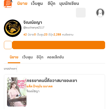
ข้ามไปยังเนื้อหาหลัก
นิยาย
เว็บตูน
อีบุ๊ก
มุมนักเขียน
จิณณ์ชญา
@suchanya2117
42
นิยาย
0
เว็บตูน
23
อีบุ๊ก
2,288
คนติดตาม
นิยาย
เว็บตูน
อีบุ๊ก
คอลเล็กชัน
นามปากกา
ภรรยาคนนี้คือวาสนาของเขา
อดีต ปัจจุบัน อนาคต
จิณณ์ชญา