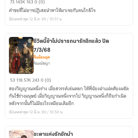
73
143K
163
0 (0)
ได้
คำขอที่ไม่อาจปฏิเสธนำพาให้มาเจอกับคนใกล้ใจ
ไหม
อัปเดตล่าสุด 12 มี.ค. 69 / 10:51 น.
ถ้า
ใจ
ใกล้
ชีวิตนี้ข้าไม่ปรารถนารักอีกแล้ว ปิด
กัน
7/3/68
จีนย้อนยุค
จิณณ์ชญา
ชีวิต
53
118.57K
243
0 (0)
นี้
สองวิญญาณหนึ่งร่าง เมื่อสวรรค์เล่นตลก ให้พี่น้องฝาแฝดต้องผลัด
ข้า
กันใช้ร่างมนุษย์ เมื่อวิญญาณหนึ่งจากไป วิญญาณหนึ่งก็ถือกำเนิด
ไม่
หลังจากนั้นก็ไม่มีอะไรเหมือนเดิมอีก
ปรารถนา
อัปเดตล่าสุด 12 มี.ค. 69 / 10:50 น.
รัก
อีก
แล้ว
ชะตาแห่งรักชักนำ
ปิด