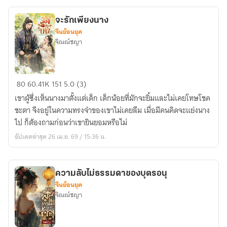
จะรักเพียงนาง
จีนย้อนยุค
จิณณ์ชญา
จะ
80
60.41K
151
5.0 (3)
รัก
เขาผู้ซึ่งเห็นนางมาตั้งแต่เด็ก เด็กน้อยที่มักจะยิ้มและไม่เคยโทษโชค
เพียง
ชะตา จึงอยู่ในความทรงจำของเขาไม่เคยลืม เมื่อมีคนคิดจะแย่งนาง
นาง
ไป ก็ต้องถามก่อนว่าเขายินยอมหรือไม่
อัปเดตล่าสุด 26 เม.ย. 69 / 15:36 น.
ความลับไม่ธรรมดาของบุตรอนุ
จีนย้อนยุค
จิณณ์ชญา