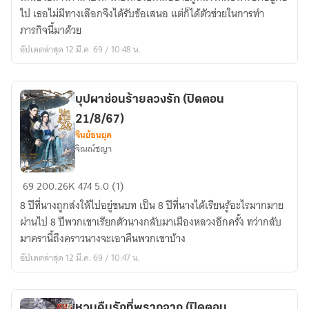
ทำ
ไป เธอไม่มีทางเลือกจึงได้รับข้อเสนอ แต่ก็ได้ตัวช่วยในการทำ
ภารกิจ
ภารกิจนี้มาด้วย
รัก
อัปเดตล่าสุด 12 มี.ค. 69 / 10:48 น.
บุปผาซ่อนร้ายลวงรัก (ปิดตอน
21/8/67)
จีนย้อนยุค
จิณณ์ชญา
บุปผา
69
200.26K
474
5.0 (1)
ซ่อน
8 ปีที่นางถูกส่งให้ไปอยู่ชนบท เป็น 8 ปีที่นางได้เรียนรู้อะไรมากมาย
ร้าย
ผ่านไป 8 ปีพวกเขาเรียกตัวนางกลับมาเมืองหลวงอีกครั้ง ทว่ากลับ
ลวง
มาครานี้ถึงคราวนางจะเอาคืนพวกเขาบ้าง
รัก
อัปเดตล่าสุด 12 มี.ค. 69 / 10:47 น.
(ปิด
ตอน
21/8/67)
หวนคืนรักที่พรากจาก (ปิดตอน