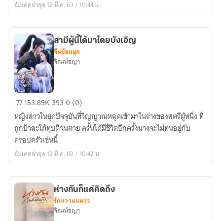
อัปเดตล่าสุด 12 มี.ค. 69 / 10:44 น.
สามีผู้นี้ได้มาโดยบังเอิญ
จีนย้อนยุค
จิณณ์ชญา
สามี
77
153.89K
393
0 (0)
ผู้
หญิงสาวในยุคปัจจุบันที่วิญญาณหลุดเข้ามาในร่างของสตรีผู้หนึ่ง ที่
นี้
ถูกป้าสะใภ้ทุบตีจนตาย ครั้นได้มีชีวิตอีกครั้งนางจะไม่ทนอยู่กับ
ได้
ครอบครัวเช่นนี้
มา
อัปเดตล่าสุด 12 มี.ค. 69 / 10:42 น.
โดย
บังเอิญ
ห่างกันก็แค่คิดถึง
รักหวานแหวว
จิณณ์ชญา