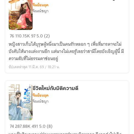
เขา
จีนย้อนยุค
จิณณ์ชญา
ความ
76
110.15K
97
5.0 (2)
ลับ
หญิงสาวเก็บได้บุรุษผู้หนึ่งมาเป็นคนรักหลอก ๆ เพื่อที่มารดาจะไม่
ไม่
บังคับให้นางแต่งงานอีก แต่นางไม่เคยรู้เลยว่าสามีโดยบังเอิญผู้นี้ มี
ธรรมดา
ความลับที่ไม่ธรรมดาซ่อนอยู่
ของ
อัปเดตล่าสุด 11 มี.ค. 69 / 18:21 น.
สามี
โดย
บังเอิญ
ชีวิตใหม่กับมิติความดี
จีนย้อนยุค
จิณณ์ชญา
ชีวิต
74
287.88K
491
5.0 (8)
ใหม่