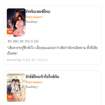
สุข
สงบ
รักกันเลยดีไหม
(ปิด
รักหวานแหวว
ตอน
จิณณ์ชญา
3/5/68)
จบ
รัก
80
280.3K
312
0 (0)
กัน
“เฮียควรจะรู้สึกยังไง เมื่อคุณแม่บอกว่าเฮียกำลังจะมีหลาน ทั้งที่เฮีย
เลย
เป็นพ่อ”
ดี
อัปเดตล่าสุด 12 มี.ค. 69 / 10:52 น.
ไหม
รักได้ไหมถ้าใจใกล้กัน
รักหวานแหวว
จิณณ์ชญา
จบ
รัก