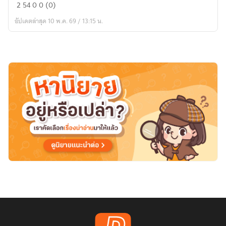
ลบหลู่
2
54
0
0 (0)
|
อัปเดตล่าสุด 10 พ.ค. 69 / 13:15 น.
(Boy
Love)
หมอ
ธรรม
x
ผี
จ่อ
ปาก