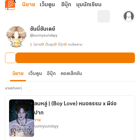
ข้ามไปยังเนื้อหาหลัก
นิยาย
เว็บตูน
อีบุ๊ก
มุมนักเขียน
ซันนี่ซันเดย์
@sunnysundayy
1
นิยาย
0
เว็บตูน
0
อีบุ๊ก
0
คนติดตาม
นิยาย
เว็บตูน
อีบุ๊ก
คอลเล็กชัน
นามปากกา
ลบหลู่ | (Boy Love) หมอธรรม x ผีจ่อ
ปาก
วาย
sunnysundayy