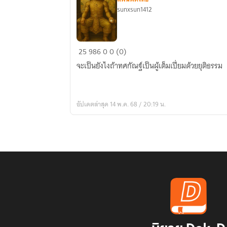
sunxsun1412
รามเกียรติ์:
25
986
0
0 (0)
เงา
จะเป็นยังไงถ้าทศกัณฐ์เป็นผู้เต็มเปี่ยมด้วยยุติธรรม
แห่ง
นิ้ว
เพชร
อัปเดตล่าสุด 14 พ.ค. 68 / 20:19 น.