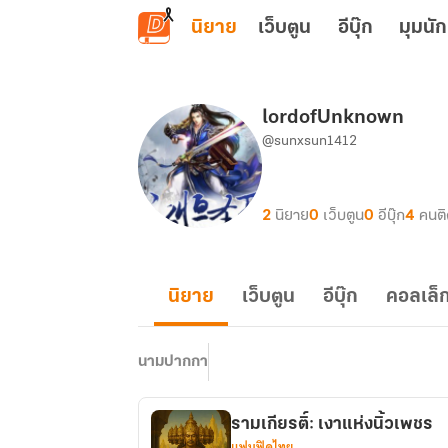
ข้ามไปยังเนื้อหาหลัก
นิยาย
เว็บตูน
อีบุ๊ก
มุมนัก
lordofUnknown
@sunxsun1412
2
นิยาย
0
เว็บตูน
0
อีบุ๊ก
4
คนต
นิยาย
เว็บตูน
อีบุ๊ก
คอลเล็ก
นามปากกา
รามเกียรติ์: เงาแห่งนิ้วเพชร
แฟนฟิคไทย