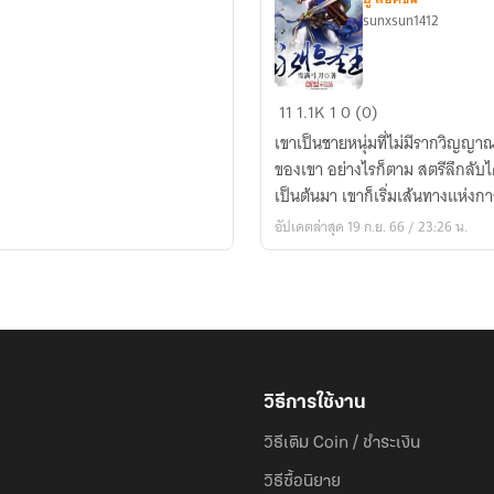
sunxsun1412
ราชา
11
1.1K
1
0 (0)
ศักดิ์สิทธิ์
เขาเป็นชายหนุ่มที่ไม่มีรากวิญญา
นิ
ของเขา อย่างไรก็ตาม สตรีลึกลับ
รัน
เป็นต้นมา เขาก็เริ่มเส้นทางแห่ง
ดร์
อัปเดตล่าสุด 19 ก.ย. 66 / 23:26 น.
ติดLC
วิธีการใช้งาน
วิธีเติม Coin / ชำระเงิน
วิธีซื้อนิยาย