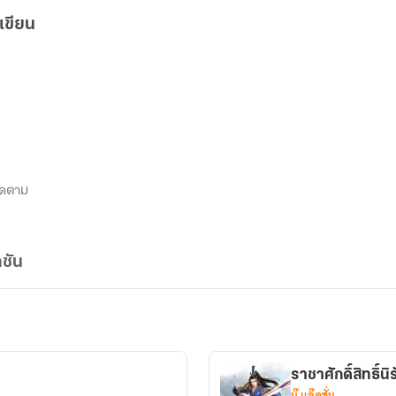
เขียน
ิดตาม
ชัน
ราชาศักดิ์สิทธิ์น
บู๊ แอ๊คชั่น