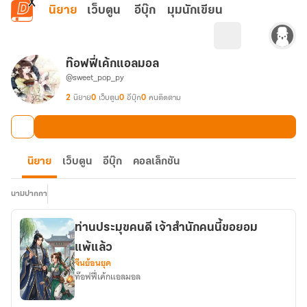
ข้ามไปยังเนื้อหาหลัก
นิยาย
เว็บตูน
อีบุ๊ก
มุมนักเขียน
ท๊อฟฟี่เค้กแอลมอล
@sweet_pop_py
2
นิยาย
0
เว็บตูน
0
อีบุ๊ก
0
คนติดตาม
นิยาย
เว็บตูน
อีบุ๊ก
คอลเล็กชัน
นามปากกา
ท่านประมุขคนดี เจ้าสำนักคนนี้ขอยอม
แพ้แล้ว
จีนย้อนยุค
ท๊อฟฟี่เค้กแอลมอล