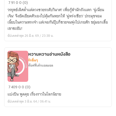
ท่าน
7
91
0
0 (0)
ประมุข
วรยุทธ์เลิศล้ำแต่ดวงซวยระดับวินาศ! เพื่อกู้สำนักถังแตก ‘ฉู่เนี่ยน
คนดี
เจิน’ จึงยัดเยียดตัวเองไปคุ้มกันหยกให้ ‘มู่หร่งเซียว’ ประมุขจอม
เจ้า
เนี้ยบในความทรงจำ แต่เจอกันปุ๊บก็ซวยจนพุ่งไปเกยตัก ขยุ่มอกเสื้อ
สำนัก
เขาซะยับ!
คน
อัปเดตล่าสุด 26 มิ.ย. 69 / 23:38 น.
นี้
ขอ
ยอม
หวานหวานอ่านหนังสือ
แพ้
รักอื่นๆ
แล้ว
ท๊อฟฟี่เค้กแอลมอล
หวาน
7
409
0
0 (0)
หวาน
แบ่งปัน​ พูดคุย​ เรื่องราวในโลกนิยาย
อ่าน
อัปเดตล่าสุด 3 มิ.ย. 64 / 06:41 น.
หนังสือ