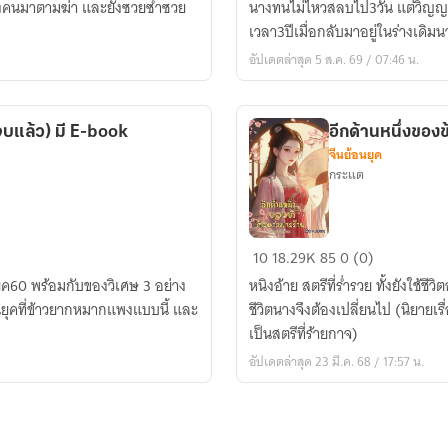
ายส่งคนมาตามฆ่า และยังซวยซ้ำซวย
นางทนไม่ไหวสลบไป3วัน แต่วิญ
กลับ
เวลา3ปีเมื่อกลับมาอยู่ในร่างเดิมนา
มา
อัปเดตล่าสุด 5 ส.ค. 69 / 07:46 น.
เป็น
สตรี
ที่
(จบแล้ว) มี E-book
อีกด้านหนึ่งของ
ร้ายกาจ
จีนย้อนยุค
(จบ
กระแต
แล้ว)
มี
E-
อีก
10
18.29K
85
0 (0)
book
ด้าน
ยุค60 พร้อมกับของวิเศษ 3 อย่าง
หนิงอ้าย สตรีที่ร่ำรวย ทั้งยังใช้
หนึ่ง
ในยุคที่ข้าวยากหมากแพงแบบนี้ และ
ชีวิตนางจึงต้องเปลี่ยนไป (นิยายเร
ของ
เป็นสตรีที่ร้ายกาจ)
ข้า
อัปเดตล่าสุด 23 มี.ค. 68 / 17:57 น.
คือ
นาง
มาร
ร้าย