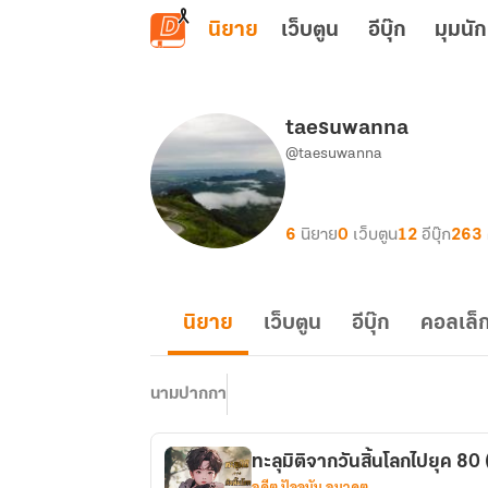
ข้ามไปยังเนื้อหาหลัก
นิยาย
เว็บตูน
อีบุ๊ก
มุมนัก
taesuwanna
@taesuwanna
6
นิยาย
0
เว็บตูน
12
อีบุ๊ก
263
นิยาย
เว็บตูน
อีบุ๊ก
คอลเล็ก
นามปากกา
ทะลุมิติจากวันสิ้นโลกไปยุค 80
อดีต ปัจจุบัน อนาคต