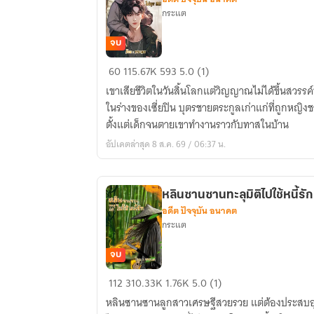
กระแต
จบ
ทะลุ
60
115.67K
593
5.0 (1)
มิติ
เขาเสียชีวิตในวันสิ้นโลกแต่วิญญาณไม่ได้ขึ้นสวรรค
จาก
ในร่างของเซี่ยปิน บุตรชายตระกูลเก่าแก่ที่ถูกหญิ
วัน
ตั้งแต่เด็กจนตายเขาทำงานราวกับทาสในบ้าน
สิ้น
อัปเดตล่าสุด 8 ส.ค. 69 / 06:37 น.
โลก
ไป
ยุค
หลินซานซานทะลุมิติไปใช้หนี้รั
80
อดีต ปัจจุบัน อนาคต
(จบ)
กระแต
มี
E-
จบ
Book
หลิน
112
310.33K
1.76K
5.0 (1)
ซาน
หลินซานซานลูกสาวเศรษฐีสวยรวย แต่ต้องประสบอุบั
ซาน