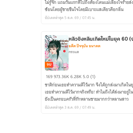
ไม่รู้จัก แถมวันแรกที่ไปถึงต้องโดนแม่เลี้ยงใจร้
ทะลุ
ซ้อนโดยผู้ชายขืนใจโดยมีเบาะแสเดียวคือกลิ่น
มิติ
อัปเดตล่าสุด 5 ส.ค. 69 / 07:45 น.
ไป
ใช้
หนี้
หลิวชิงหลินเกิดใหม่ในยุค 60 
รัก
อดีต ปัจจุบัน อนาคต
(จบ)
กระแต
มี
E-
จบ
Book
หลิว
169
973.36K
6.28K
5.0 (1)
ชิง
ชาติก่อนเธอทำความดีไว้มาก จึงได้ถูกส่งมาเกิดใน
หลิน
เธอทำความดีไว้มากจริงหรือ! ทำไมถึงได้ส่งมาอยู่
เกิด
ยังเป็นครอบครัวที่รักหลานชายมากกว่าหลานสาว
ใหม่
อัปเดตล่าสุด 3 ส.ค. 69 / 07:49 น.
ใน
ยุค
60
(จบ