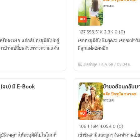
กระแต
จบ
หลี่
127
598.51K
2.3K
0 (0)
ชิง
์หรือลงนรก แต่กลับทะลุมิติไปอยู่
เธอทะลุมิติไปในยุค70 เธอจะทำยังไ
เยียน
งชาวบ้านเปลี่ยนตัวเพราะความแค้น
มีลูกแฝด2คนอีก
ทะลุ
มิติ
อัปเดตล่าสุด 7 ส.ค. 69 / 08:04 น.
ไป
ยุค70
(จบ)
ก (จบ) มี E-Book
ข้าขอย้อนกลับมา
มี
อดีต ปัจจุบัน อนาคต
E-
กระแต
book
จบ
ข้า
106
1.16M
4.05K
0 (0)
ขอ
ติเหตุทำให้ทะลุมิติไปในโลกที่
เย่วซินสามีและลูกๆต้องทำงานเยี
ย้อน